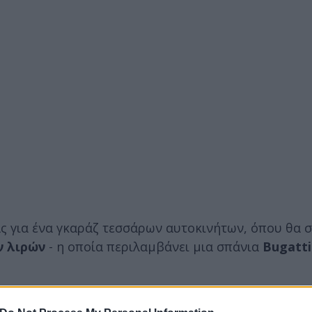
ς για ένα γκαράζ τεσσάρων αυτοκινήτων, όπου θα σ
ν λιρών
- η οποία περιλαμβάνει μια σπάνια
Bugatti
TEN BEDROOM mansion
https://t.co/Ak5feMOp8p