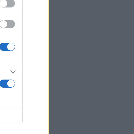
 έδρας με
ο Άρσεναλ,
 Αγγλίας με
σή