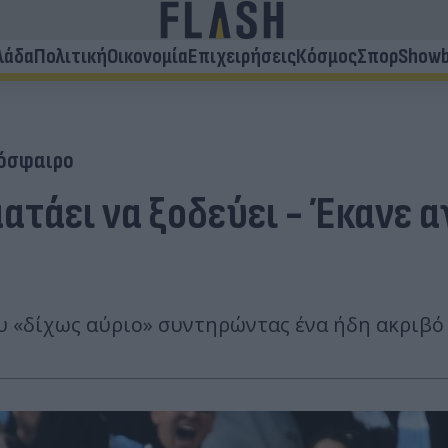
λάδα
Πολιτική
Οικονομία
Επιχειρήσεις
Κόσμος
Σπορ
Showb
όσφαιρο
ατάει να ξοδεύει - Έκανε α
 «δίχως αύριο» συντηρώντας ένα ήδη ακριβό li