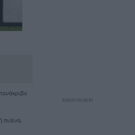
 πανάκριβο
 πισίνα,