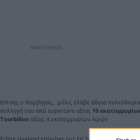
Επίσης ο Νορβηγός, μόλις έλαβε άδεια πολεοδομία
συλλογή του από supercars αξίας
10 εκατομμυρίω
Tourbillon
αξίας 4 εκατομμυρίων λιρών.
Erling Haaland splashes out £6.2m on stunning 