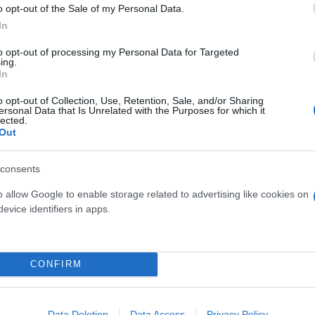
o opt-out of the Sale of my Personal Data.
In
ίτλο της Premier League τη Δευτέρα το βράδυ εκτός
α βρίσκεται τρεις βαθμούς πίσω από την πρωτοπόρ
to opt-out of processing my Personal Data for Targeted
ing.
ς ομάδας, Έρλινγκ Χάαλαντ, ηγείται των σκόρερ της
In
o opt-out of Collection, Use, Retention, Sale, and/or Sharing
ersonal Data that Is Unrelated with the Purposes for which it
lected.
ερο
Flash.gr
στην αναζήτηση της
Google
Out
consents
o allow Google to enable storage related to advertising like cookies on
evice identifiers in apps.
CONFIRM
βάνια» της Σίτι, στη καλοπέραση και την απαξίω
Data Deletion
Data Access
Privacy Policy