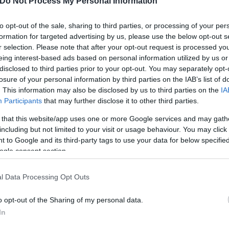
Do Not Process My Personal Information
to opt-out of the sale, sharing to third parties, or processing of your per
formation for targeted advertising by us, please use the below opt-out s
ιρα ζωής» αλλά για τον Έρλινγκ είναι απλά 3 μήνες
r selection. Please note that after your opt-out request is processed y
βαια οι «πολίτες» τον θέλουν συγκεντρωμένο στο α
eing interest-based ads based on personal information utilized by us or
disclosed to third parties prior to your opt-out. You may separately opt-
 βρίσκεται στη «κόψη του ξυραφιού».
losure of your personal information by third parties on the IAB’s list of
. This information may also be disclosed by us to third parties on the
IA
Participants
that may further disclose it to other third parties.
 that this website/app uses one or more Google services and may gath
including but not limited to your visit or usage behaviour. You may click 
 to Google and its third-party tags to use your data for below specifi
ogle consent section.
l Data Processing Opt Outs
o opt-out of the Sharing of my personal data.
In