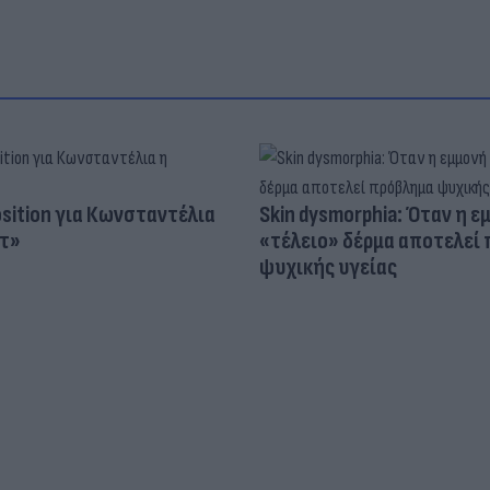
osition για Κωνσταντέλια
Skin dysmorphia: Όταν η ε
τ»
«τέλειο» δέρμα αποτελεί
ψυχικής υγείας