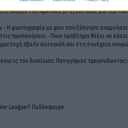
 για να «σώσει» στο φινάλε την καταστροφική της
ίτι νίκησε την Άρσεναλ (2-1) και πάει για την «κ
ΐν - Η φωτογραφία με φαν που ξύπνησε αναμνήσει
τις προπονήσεις - Ποιο πρόβλημα θέλει να λύσει
μμετοχή έβαλε αυτογκόλ και στη συνέχεια ακυρ
Ίπσουιτς τον δικαίωσε: Πανηγύρισε τραγουδώντας
ier League
Ποδόσφαιρο