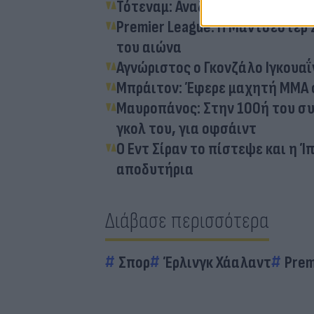
Τότεναμ: Αναζητά... ψυχολόγο
Premier League: Η Μάντσεστερ Σ
του αιώνα
Αγνώριστος ο Γκονζάλο Ιγκουα
Μπράιτον: Έφερε μαχητή ΜΜΑ σ
Μαυροπάνος: Στην 100ή του συ
γκολ του, για οφσάιντ
Ο Εντ Σίραν το πίστεψε και η 
αποδυτήρια
Διάβασε περισσότερα
Σπορ
Έρλινγκ Χάαλαντ
Prem