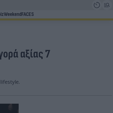
iz
Weekend
FACES
γορά αξίας 7
festyle.