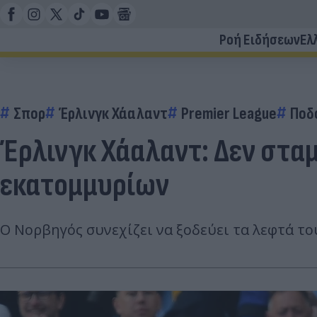
Ροή Ειδήσεων
Ελ
Σπορ
Έρλινγκ Χάαλαντ
Premier League
Ποδ
Έρλινγκ Χάαλαντ: Δεν σταμ
εκατομμυρίων
Ο Νορβηγός συνεχίζει να ξοδεύει τα λεφτά του