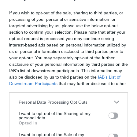
If you wish to opt-out of the sale, sharing to third parties, or
processing of your personal or sensitive information for
targeted advertising by us, please use the below opt-out
section to confirm your selection. Please note that after your
opt-out request is processed you may continue seeing
interest-based ads based on personal information utilized by
us or personal information disclosed to third parties prior to
your opt-out. You may separately opt-out of the further
disclosure of your personal information by third parties on the
IAB’s list of downstream participants. This information may
also be disclosed by us to third parties on the
IAB’s List of
Downstream Participants
that may further disclose it to other
third parties.
Please note that this website/app uses one or more Google
Personal Data Processing Opt Outs
services and may gather and store information including but
not limited to your visit or usage behaviour. You may click to
I want to opt-out of the Sharing of my
personal data.
grant or deny consent to Google and its third-party tags to
Opted In
use your data for below specified purposes in below Google
consent section.
I want to opt-out of the Sale of my