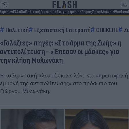
ιδήσεων
Ελλάδα
Πολιτική
Οικονομία
Επιχειρήσεις
Κόσμος
Σπορ
Showbiz
Weekend
Πολιτική
Εξεταστική Επιτροπή
ΟΠΕΚΕΠΕ
Ζ
«Γαλάζιες» πηγές: «Στο άρμα της Ζωής» η
αντιπολίτευση - «Έπεσαν οι μάσκες» για
την κλήση Μυλωνάκη
Η κυβερνητική πλευρά έκανε λόγο για «πρωτοφανή
εμμονή της αντιπολίτευσης» στο πρόσωπο του
Γιώργου Μυλωνάκη.