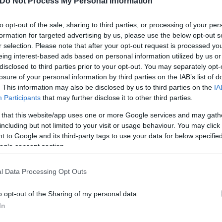
Do Not Process My Personal Information
to opt-out of the sale, sharing to third parties, or processing of your per
formation for targeted advertising by us, please use the below opt-out s
r selection. Please note that after your opt-out request is processed y
eing interest-based ads based on personal information utilized by us or
disclosed to third parties prior to your opt-out. You may separately opt-
losure of your personal information by third parties on the IAB’s list of
. This information may also be disclosed by us to third parties on the
IA
ι για όλους»
Participants
that may further disclose it to other third parties.
 that this website/app uses one or more Google services and may gath
 Θεοδωρικάκος
, απαντώντας στο κύμα αντιδράσεω
including but not limited to your visit or usage behaviour. You may click 
 to Google and its third-party tags to use your data for below specifi
ια όλους ανεξαιρέτως». Υπογράμμισε ότι τα πρόστιμ
ogle consent section.
παράλληλα ότι κάθε επιχείρηση που θεωρεί πως έχε
l Data Processing Opt Outs
o opt-out of the Sharing of my personal data.
ο μήνυμα στους πελάτες
In