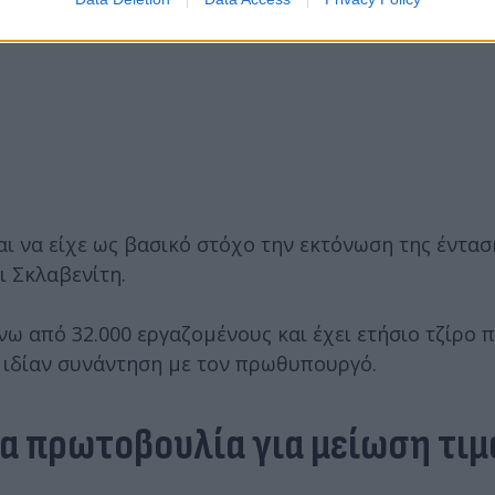
 να είχε ως βασικό στόχο την εκτόνωση της ένταση
 Σκλαβενίτη.
ω από 32.000 εργαζομένους και έχει ετήσιο τζίρο π
τ’ ιδίαν συνάντηση με τον πρωθυπουργό.
νέα πρωτοβουλία για μείωση τι