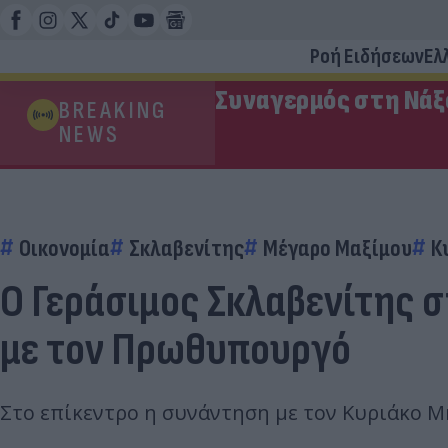
Ροή Ειδήσεων
Ελ
Συναγερμός στη Νάξ
BREAKING
NEWS
Οικονομία
Σκλαβενίτης
Μέγαρο Μαξίμου
Κ
Ο Γεράσιμος Σκλαβενίτης στ
με τον Πρωθυπουργό
Στο επίκεντρο η συνάντηση με τον Κυριάκο Μ