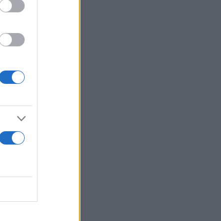
edia, αφίσες
ίζει–
 και όχι
έπεια
 σχετικές