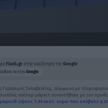
ερο
Flash.gr
στην αναζήτηση της
Google
ο Γεράσιμος Σκλαβενίτης, σύμφωνα με πληροφορίε
ς αλυσίδας σούπερ μάρκετ συναντήθηκε με τον πρω
μαμούθ ύψους 1,44 εκατ. ευρώ που επέβαλε η Δ