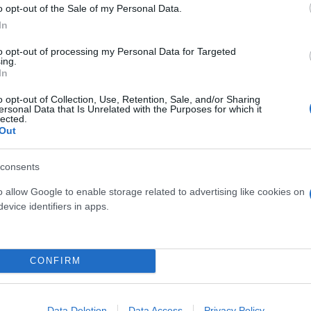
α τα χέρια. Με ένα μπαράζ αναρτήσεων στα social m
o opt-out of the Sale of my Personal Data.
In
ρωσε το κοινό για την «αδικία» που –όπως υποστηρ
to opt-out of processing my Personal Data for Targeted
ing.
In
σο η εταιρεία θεωρεί ότι το πλήγμα ήταν ποιοτικό
o opt-out of Collection, Use, Retention, Sale, and/or Sharing
ικόνα της, που χτίστηκε όλα αυτά τα χρόνια με συν
ersonal Data that Is Unrelated with the Purposes for which it
lected.
ς.
Out
ευρώ είχε επιβληθεί και στη Lidl για παραβάσεις
consents
o allow Google to enable storage related to advertising like cookies on
evice identifiers in apps.
CONFIRM
Data Deletion
Data Access
Privacy Policy