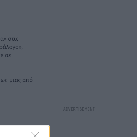
α» στις
αράλογο»,
ε σε
 ως μιας από