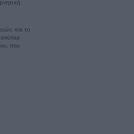
ερνητική
ιών, και το
ς σούπερ
ίου, που