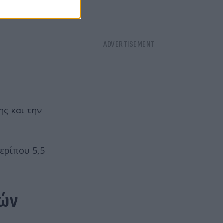
ς και την
ερίπου 5,5
μών