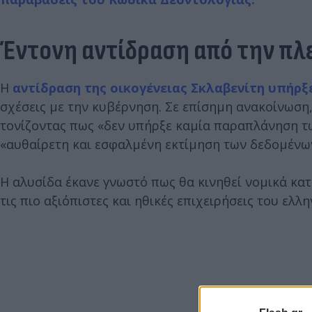
Έντονη αντίδραση από την πλ
Η
αντίδραση της οικογένειας Σκλαβενίτη υπήρξε
σχέσεις με την κυβέρνηση. Σε επίσημη ανακοίνωση,
τονίζοντας πως «δεν υπήρξε καμία παραπλάνηση τω
«αυθαίρετη και εσφαλμένη εκτίμηση των δεδομένω
Η αλυσίδα έκανε γνωστό πως θα κινηθεί νομικά κα
τις πιο αξιόπιστες και ηθικές επιχειρήσεις του ελλ