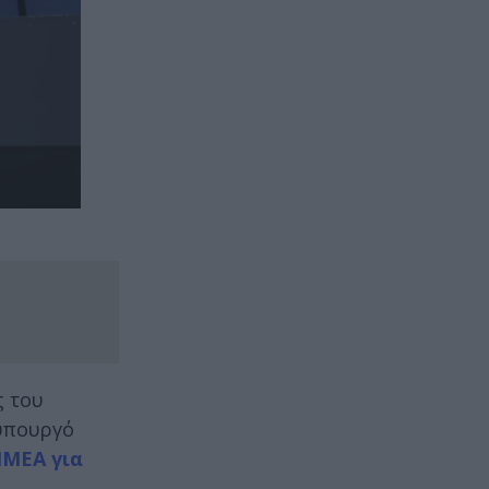
ς του
θυπουργό
ΙΜΕΑ για