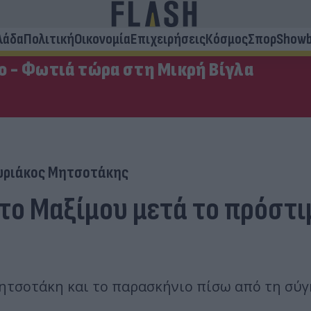
λάδα
Πολιτική
Οικονομία
Επιχειρήσεις
Κόσμος
Σπορ
Showb
ο - Φωτιά τώρα στη Μικρή Βίγλα
υριάκος Μητσοτάκης
ο Μαξίμου μετά το πρόστιμο
ητσοτάκη και το παρασκήνιο πίσω από τη σύγ