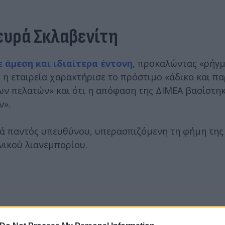
ευρά Σκλαβενίτη
 άμεση και ιδιαίτερα έντονη,
προκαλώντας «ρήγμ
 η εταιρεία χαρακτήρισε το πρόστιμο «άδικο και π
ν πελατών» και ότι η απόφαση της ΔΙΜΕΑ βασίστηκ
ν».
τά παντός υπευθύνου, υπερασπιζόμενη τη φήμη της
ηνικού λιανεμπορίου.