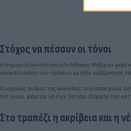
Στόχος να πέσουν οι τόνοι
Η σημερινή συνάντηση στο Μέγαρο Μαξίμου φέρεται
αποκατάσταση των σχέσεων μεταξύ κυβέρνησης και
Ο ισχυρός άνδρας της αλυσίδας, που απασχολεί πάν
δισ. ευρώ, φέρεται να είχε ζητήσει εξαρχής την κα
Στο τραπέζι η ακρίβεια και η 