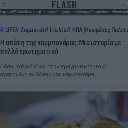
ιδήσεων
Ελλάδα
Πολιτική
Οικονομία
Επιχειρήσεις
Κόσμος
Σπορ
Showbiz
Weekend
LIFE
Ζυμαρικά
Ιταλία
ΗΠΑ (Ηνωμένες Πολιτε
Η απάτη της καρμπονάρας: Μια ιστορία με
πολλά ερωτηματικά
Πόσο ιταλική είναι στην πραγματικότητα η
αγαπημένη σε όλους μας καρμπονάρα;