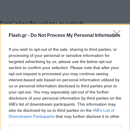
Γιατί τότε θεωρείται ρωμαϊκή;
Flash.gr -
Do Not Process My Personal Information
Υπάρχει μια θεωρία που λέει ότι το όνομα
«καρμπονάρα» προέρχεται από τους carbonai, τους
If you wish to opt-out of the sale, sharing to third parties, or
παλιούς Ιταλούς ανθρακωρύχους που έφτιαχναν
processing of your personal or sensitive information for
απλά, θρεπτικά φαγητά με υλικά που μπορούσαν
targeted advertising by us, please use the below opt-out
να κουβαλήσουν εύκολα. Ωστόσο, δεν υπάρχουν
section to confirm your selection. Please note that after your
opt-out request is processed you may continue seeing
αποδείξεις ότι αυτό το πιάτο υπήρχε πριν από τον
interest-based ads based on personal information utilized by
Β’ Παγκόσμιο Πόλεμο. Αντίθετα, η πρώτη γραπτή
us or personal information disclosed to third parties prior to
αναφορά σε καρμπονάρα εμφανίζεται μόλις το
your opt-out. You may separately opt-out of the further
disclosure of your personal information by third parties on the
1951! Συμπτωματικά, λίγο μετά τον πόλεμο και την
IAB’s list of downstream participants. This information may
αμερικανική παρουσία στην Ιταλία.
also be disclosed by us to third parties on the
IAB’s List of
Downstream Participants
that may further disclose it to other
third parties.
Η μάχη της καρμπονάρας συνεχίζεται