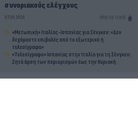
συνοριακούς ελέγχους
07.08.2026
ΧΡΉΣΤΟΣ ΤΈΛΙΟΣ
«Μετωπική» Ιταλίας-Ισπανίας για Σένγκεν: «Δεν
δεχόμαστε επιβολές από το εξωτερικό ή
τελεσίγραφα»
«Τελεσίγραφο» Ισπανίας στην Ιταλία για τη Σένγκεν:
Ζητά άρση των περιορισμών έως την Κυριακή