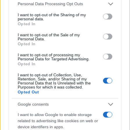
Please note that this website/app uses one or more Google
Personal Data Processing Opt Outs
Σήμερα, οι Ιταλοί σεφ υπερασπίζονται με πάθος
services and may gather and store information including but
not limited to your visit or usage behaviour. You may click to
I want to opt-out of the Sharing of my
την «αυθεντική» συνταγή, απορρίπτοντας κάθε
personal data.
grant or deny consent to Google and its third-party tags to
προσθήκη ξένων στοιχείων. Όμως, η ειρωνεία είναι
Opted In
use your data for below specified purposes in below Google
ότι η ίδια η καρμπονάρα πιθανότατα προέκυψε από
consent section.
I want to opt-out of the Sale of my
την αμερικανική επιρροή στην Ιταλία.
Personal Data.
Opted In
I want to opt-out of processing my
Ανεξάρτητα από την προέλευσή της, ένα είναι
Personal Data for Targeted Advertising.
σίγουρο: Είτε έχει ρωμαϊκές είτε αμερικανικές
Opted In
ρίζες, η καρμπονάρα είναι ένας θρίαμβος της
I want to opt-out of Collection, Use,
Retention, Sale, and/or Sharing of my
απλότητας και της γεύσης – και δύσκολα θα βρεις
Personal Data that Is Unrelated with the
κάποιον που να πει όχι σε ένα καλό πιάτο al dente
Purposes for which it was collected.
Opted Out
σπαγγέτι με κρεμώδη, πλούσια σάλτσα.
Google consents
Και τελικά, μήπως δεν έχει σημασία η καταγωγή,
I want to allow Google to enable storage
αλλά το αν την απολαμβάνουμε σωστά.
related to advertising like cookies on web or
device identifiers in apps.