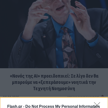
«Νονός της AI» προειδοποιεί: Σε λίγο δεν θα
μπορούμε να «ξεπεράσουμε» νοητικά την
Τεχνητή Νοημοσύνη
08.08.2026
ΧΡΙΣΤΌΔΟΥΛΟΣ ΣΚΟΎΝΤΑΣ
Flash.gr -
Do Not Process My Personal Information