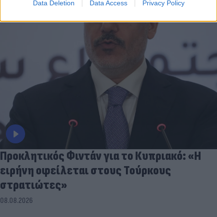
Data Deletion
Data Access
Privacy Policy
Προκλητικός Φιντάν για το Κυπριακό: «Η
ειρήνη οφείλεται στους Τούρκους
στρατιώτες»
08.08.2026