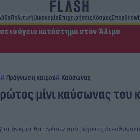
λάδα
Πολιτική
Οικονομία
Επιχειρήσεις
Κόσμος
Σπορ
Showb
 σε ισόγειο κατάστημα στον Άλιμο
)
Πρόγνωση καιρού
Καύσωνας
ρώτος μίνι καύσωνας του κ
ι άνεμοι θα πνέουν από βόρειες διευθύνσεις 