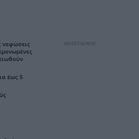
ς νεφώσεις
μεμονωμένες
μειωθούν
ια έως 5
ούς