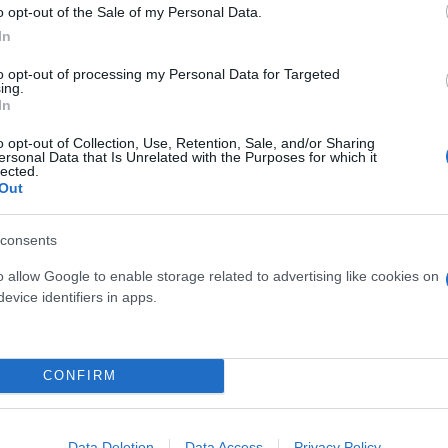
o opt-out of the Sale of my Personal Data.
In
to opt-out of processing my Personal Data for Targeted
ing.
In
o opt-out of Collection, Use, Retention, Sale, and/or Sharing
ersonal Data that Is Unrelated with the Purposes for which it
lected.
Out
consents
o allow Google to enable storage related to advertising like cookies on
evice identifiers in apps.
 στα ανατολικά τοπικά 7 μποφόρ.
CONFIRM
έως 31 βαθμούς Κελσίου.
Data Deletion
Data Access
Privacy Policy