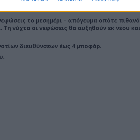
 νεφώσεις το μεσημέρι – απόγευμα οπότε πιθανό
. Τη νύχτα οι νεφώσεις θα αυξηθούν εκ νέου κα
 νοτίων διευθύνσεων έως 4 μποφόρ.
υ.