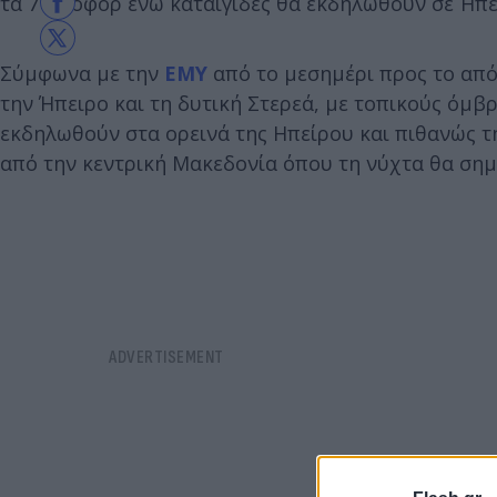
τα 7 μποφόρ ενώ καταιγίδες θα εκδηλωθούν σε Ήπε
Σύμφωνα με την
ΕΜΥ
από το μεσημέρι προς το απ
την Ήπειρο και τη δυτική Στερεά, με τοπικούς όμβ
εκδηλωθούν στα ορεινά της Ηπείρου και πιθανώς τη
από την κεντρική Μακεδονία όπου τη νύχτα θα σημ