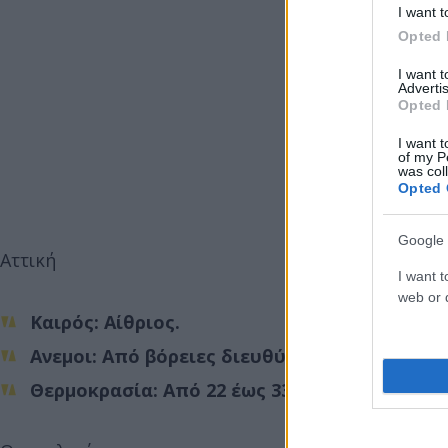
I want t
Opted 
I want 
Advertis
Opted 
I want t
of my P
was col
Opted 
Google 
Αττική
I want t
web or d
Καιρός: Αίθριος.
Ανεμοι: Από βόρειες διευθύνσεις 4 με 6 και
Θερμοκρασία: Από 22 έως 33 στα ανατολικά 