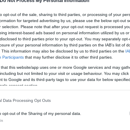
Do Not Process My Personal Information
5 και στο Αιγαίο 5 με 7 μποφόρ.
to opt-out of the sale, sharing to third parties, or processing of your per
formation for targeted advertising by us, please use the below opt-out s
r selection. Please note that after your opt-out request is processed y
σει τους 33 με 34, τοπικά στα ανατολικά και δυτικ
eing interest-based ads based on personal information utilized by us or
disclosed to third parties prior to your opt-out. You may separately opt-
ώ στην ανατολική νησιωτική χώρα θα κυμανθεί από 
losure of your personal information by third parties on the IAB’s list of
. This information may also be disclosed by us to third parties on the
IA
Participants
that may further disclose it to other third parties.
 that this website/app uses one or more Google services and may gath
including but not limited to your visit or usage behaviour. You may click 
 to Google and its third-party tags to use your data for below specifi
ogle consent section.
l Data Processing Opt Outs
o opt-out of the Sharing of my personal data.
In