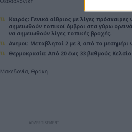
Θεσσαλονίκη
Καιρός: Γενικά αίθριος με λίγες πρόσκαιρες
σημειωθούν τοπικοί όμβροι στα γύρω ορεινά
να σημειωθούν λίγες τοπικές βροχές.
Ανεμοι: Μεταβλητοί 2 με 3, από το μεσημέρι
Θερμοκρασία: Από 20 έως 33 βαθμούς Κελσίο
Μακεδονία, Θράκη