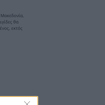
 Μακεδονία,
ιγίδες θα
ένος, εκτός