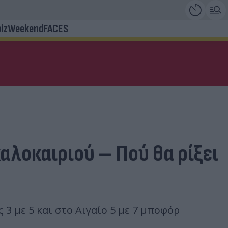
iz
Weekend
FACES
αλοκαιριού – Πού θα ρίξει
3 με 5 και στο Αιγαίο 5 με 7 μποφόρ