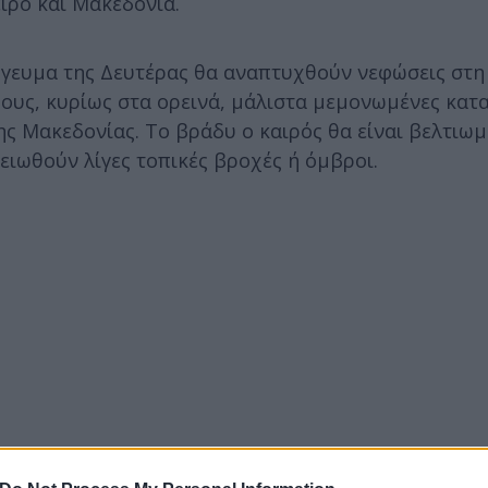
ιρο και Μακεδονία.
όγευμα της Δευτέρας θα αναπτυχθούν νεφώσεις στη
ρους, κυρίως στα ορεινά, μάλιστα μεμονωμένες κατα
ς Μακεδονίας. Το βράδυ ο καιρός θα είναι βελτιωμ
ειωθούν λίγες τοπικές βροχές ή όμβροι.