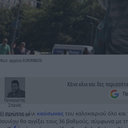
Φωτ. αρχείου EUROKINISSI
Κάνε κλικ και δες περισσότ
Παναγιώτης
Σπανός
Ο πρώτος μίνι
καύσωνας
του καλοκαιριού όλο και
22.06.2026 00:09
Ιουνίου θα αγγίξει τους 36 βαθμούς, σύμφωνα με τ