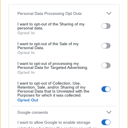
Αυτές είναι οι καινοτομίες που περνούν από το
third parties.
Υπουργικό
Please note that this website/app uses one or more Google
Personal Data Processing Opt Outs
Το νέο σύστημα καθορισμού του κατώτατου μισθού
services and may gather and store information including but
παρουσιάζεται στο Υπουργικό Συμβούλιο που συνεδριάζει
not limited to your visit or usage behaviour. You may click to
I want to opt-out of the Sharing of my
σήμερα, στις 11 το πρωί.
personal data.
grant or deny consent to Google and its third-party tags to
Opted In
use your data for below specified purposes in below Google
Θεόδωρος
31.10.2024 07:15
consent section.
Βγενής
I want to opt-out of the Sale of my
Personal Data.
Opted In
I want to opt-out of processing my
Personal Data for Targeted Advertising.
Opted In
I want to opt-out of Collection, Use,
Retention, Sale, and/or Sharing of my
Personal Data that Is Unrelated with the
Purposes for which it was collected.
Opted Out
Google consents
Κατώτατος μισθός: Ξεκίνησε ο «χορός» των
I want to allow Google to enable storage