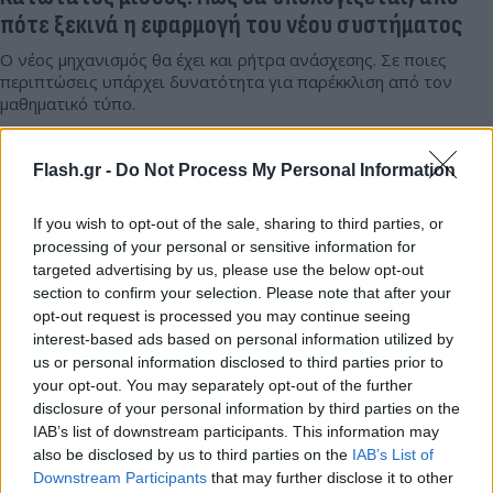
πότε ξεκινά η εφαρμογή του νέου συστήματος
Ο νέος μηχανισμός θα έχει και ρήτρα ανάσχεσης. Σε ποιες
περιπτώσεις υπάρχει δυνατότητα για παρέκκλιση από τον
μαθηματικό τύπο.
Θεόδωρος
31.10.2024 17:00
Βγενής
Flash.gr -
Do Not Process My Personal Information
If you wish to opt-out of the sale, sharing to third parties, or
processing of your personal or sensitive information for
targeted advertising by us, please use the below opt-out
section to confirm your selection. Please note that after your
opt-out request is processed you may continue seeing
interest-based ads based on personal information utilized by
us or personal information disclosed to third parties prior to
your opt-out. You may separately opt-out of the further
disclosure of your personal information by third parties on the
IAB’s list of downstream participants. This information may
also be disclosed by us to third parties on the
IAB’s List of
Μέρα «σταθμός» για τον νέο κατώτατο μισθό -
Downstream Participants
that may further disclose it to other