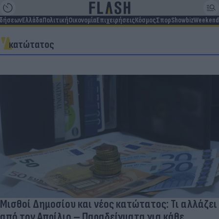
ιδήσεων
Ελλάδα
Πολιτική
Οικονομία
Επιχειρήσεις
Κόσμος
Σπορ
Showbiz
Weekend
κατώτατος
Μισθοί Δημοσίου και νέος κατώτατος: Τι αλλάζει
από τον Απρίλιο – Παραδείγματα για κάθε