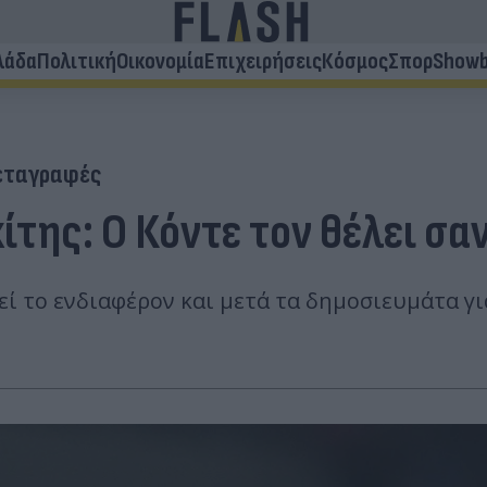
λάδα
Πολιτική
Οικονομία
Επιχειρήσεις
Κόσμος
Σπορ
Showb
εταγραφές
της: Ο Κόντε τον θέλει σαν
ί το ενδιαφέρον και μετά τα δημοσιευμάτα γι