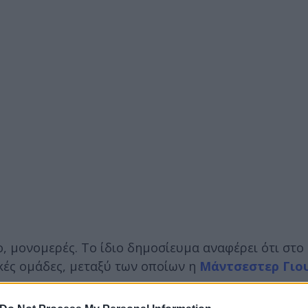
ο, μονομερές. Το ίδιο δημοσίευμα αναφέρει ότι στο
κές ομάδες, μεταξύ των οποίων η
Μάντσεστερ Γιο