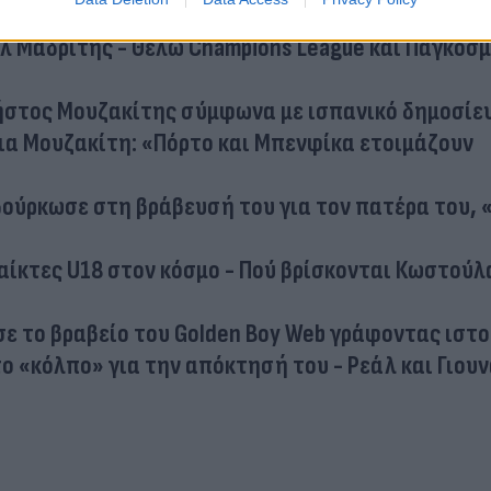
λ Μαδρίτης - Θέλω Champions League και Παγκόσμ
ρήστος Μουζακίτης σύμφωνα με ισπανικό δημοσίε
για Μουζακίτη: «Πόρτο και Μπενφίκα ετοιμάζουν
βούρκωσε στη βράβευσή του για τον πατέρα του, 
παίκτες U18 στον κόσμο - Πού βρίσκονται Κωστούλ
ε το βραβείο του Golden Boy Web γράφοντας ιστο
ο «κόλπο» για την απόκτησή του - Ρεάλ και Γιου