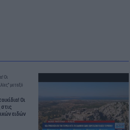
οικίδια! Οι
 στις
τικών ειδών