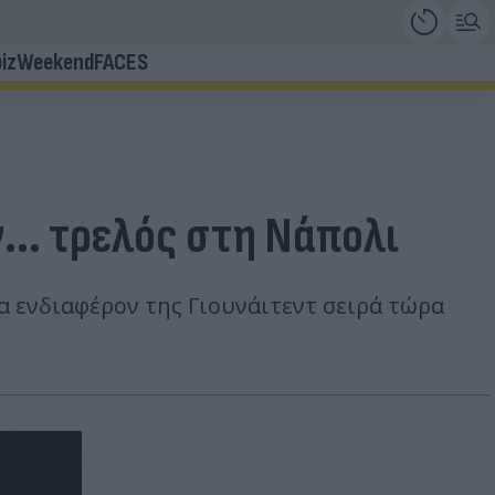
iz
Weekend
FACES
... τρελός στη Νάπολι
α ενδιαφέρον της Γιουνάιτεντ σειρά τώρα