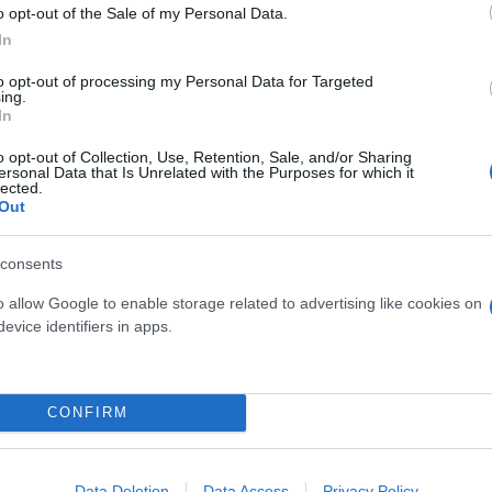
o opt-out of the Sale of my Personal Data.
In
ερο
Flash.gr
στην αναζήτηση της
Google
to opt-out of processing my Personal Data for Targeted
ing.
In
o opt-out of Collection, Use, Retention, Sale, and/or Sharing
ersonal Data that Is Unrelated with the Purposes for which it
lected.
Out
consents
o allow Google to enable storage related to advertising like cookies on
evice identifiers in apps.
ις αγγλικοί σύλλογοι και η Νάπολι διεκδικούν τον
σεστερ Γιουνάιτεντ είδε από κοντά τον Μουζακίτη 
CONFIRM
κού: Ο Χρήστος Μουζακίτης παρέλαβε το βραβείο 
Data Deletion
Data Access
Privacy Policy