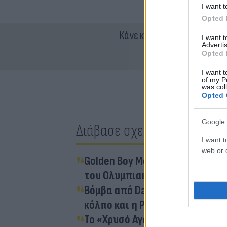
I want t
Opted 
Κάνε κλικ και δες περισσότ
I want 
Advertis
Opted 
I want t
of my P
was col
Opted 
Google 
Διάβασε σχετικά
I want t
web or d
Golden Boy Μουζακίτης: Τέσσερ
του Ολυμπιακού
Bόμβα από Daily Mail: «H Μάντ
κόλπο και η Ρεάλ»
Το «Χρυσό Αγόρι» του Ολυμπια