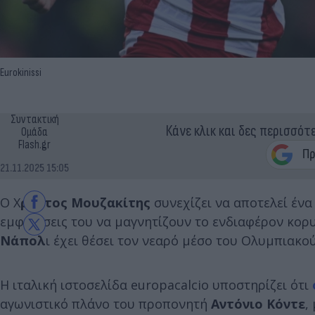
Eurokinissi
Συντακτική
Κάνε κλικ και δες περισσότ
Ομάδα
Flash.gr
21.11.2025 15:05
Ο Χ
ρήστος Μουζακίτης
συνεχίζει να αποτελεί ένα
εμφανίσεις του να μαγνητίζουν το ενδιαφέρον κο
Νάπολ
ι έχει θέσει τον νεαρό μέσο του Ολυμπιακο
Η ιταλική ιστοσελίδα europacalcio υποστηρίζει ότι
αγωνιστικό πλάνο του προπονητή
Αντόνιο Κόντε
,