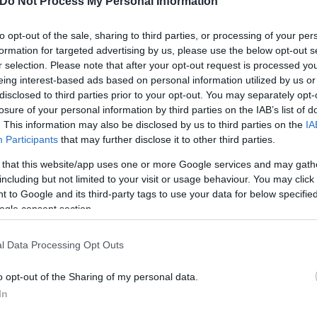
Do Not Process My Personal Information
Olympiacos
#europacalcio
https://t.co/JksECyeele
to opt-out of the sale, sharing to third parties, or processing of your per
formation for targeted advertising by us, please use the below opt-out s
r selection. Please note that after your opt-out request is processed y
eing interest-based ads based on personal information utilized by us or
ται να κάνει άμεσα την κίνησή της, προκειμένου ν
disclosed to third parties prior to your opt-out. You may separately opt-
ου παίκτη. Υπενθυμίζεται ότι ο Μουζακίτης δεσμεύ
losure of your personal information by third parties on the IAB’s list of
ο καλοκαίρι του 2029.
. This information may also be disclosed by us to third parties on the
IA
Participants
that may further disclose it to other third parties.
 that this website/app uses one or more Google services and may gath
including but not limited to your visit or usage behaviour. You may click 
 to Google and its third-party tags to use your data for below specifi
ogle consent section.
l Data Processing Opt Outs
o opt-out of the Sharing of my personal data.
In