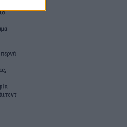
ιο
υμα
«περνά
ας,
ρία
νάιτεντ