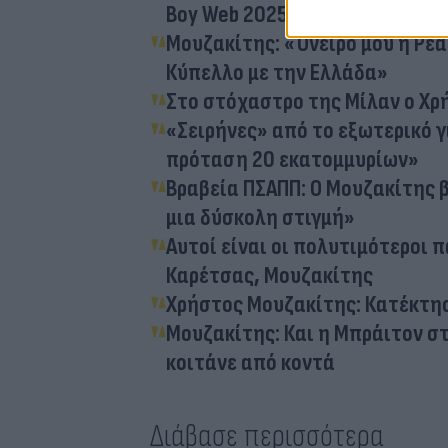
Boy Web 2025
Μουζακίτης: «Όνειρο μου η Ρεά
Κύπελλο με την Ελλάδα»
Στο στόχαστρο της Μίλαν ο Χ
«Σειρήνες» από το εξωτερικό 
πρόταση 20 εκατομμυρίων»
Βραβεία ΠΣΑΠΠ: Ο Μουζακίτης 
μια δύσκολη στιγμή»
Αυτοί είναι οι πολυτιμότεροι 
Καρέτσας, Μουζακίτης
Χρήστος Μουζακίτης: Κατέκτησ
Μουζακίτης: Και η Μπράιτον στ
κοιτάνε από κοντά
Διάβασε περισσότερα