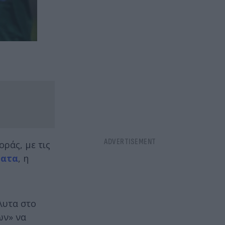
ράς, με τις
ματα
, η
λυτα στο
ων» να