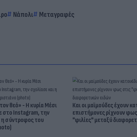
ιρο
Νάπολι
Μεταγραφές
τον θεό» - Η κυρία Μέσι
Και οι μαϊμούδες έχουν κατ
 στο Instagram, την
επιστήμονες ρίχνουν φως
ι η σύντροφος του
"φιλίες" μεταξύ διαφορε
hoto)