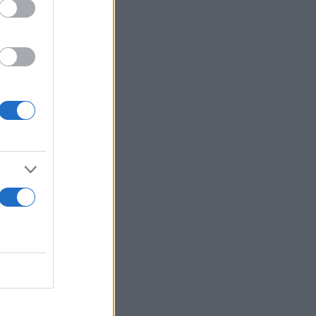
 άσο
- Στο
Golden