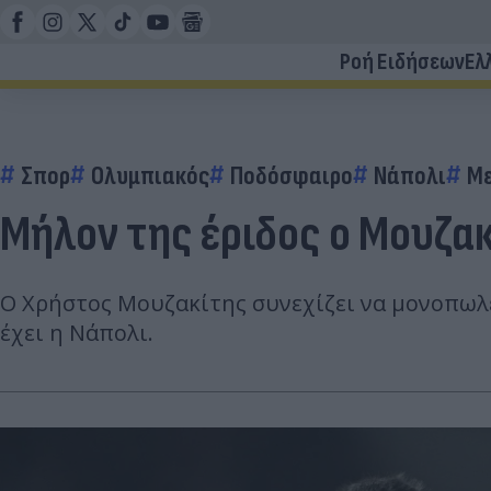
Ροή Ειδήσεων
Ελ
Σπορ
Ολυμπιακός
Ποδόσφαιρο
Νάπολι
Μ
Μήλον της έριδος ο Μουζακί
Ο Χρήστος Μουζακίτης συνεχίζει να μονοπωλε
έχει η Νάπολι.