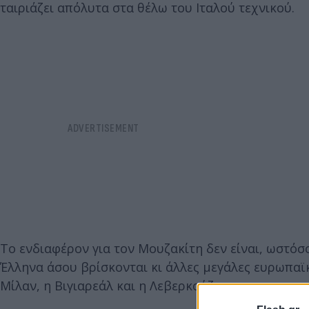
ταιριάζει απόλυτα στα θέλω του Ιταλού τεχνικού.
Το ενδιαφέρον για τον Μουζακίτη δεν είναι, ωστόσ
Έλληνα άσου βρίσκονται κι άλλες μεγάλες ευρωπαϊ
Μίλαν, η Βιγιαρεάλ και η Λεβερκούζεν.