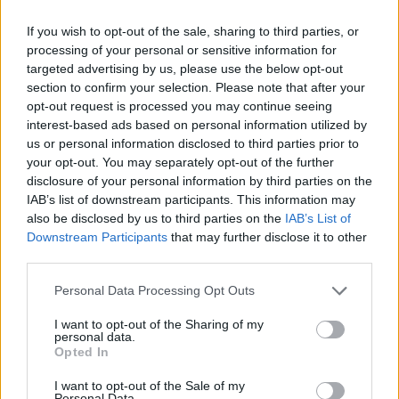
If you wish to opt-out of the sale, sharing to third parties, or
Ένα από τα πιο σημαντικά ευρήματα αφορά τα
processing of your personal or sensitive information for
λεγόμενα μεσαίας αλυσίδας λιπαρά οξέα, τα οποία
targeted advertising by us, please use the below opt-out
παράγονται από το βακτήριο P. goldsteinii. Αυτές οι
section to confirm your selection. Please note that after your
opt-out request is processed you may continue seeing
ουσίες, όπως το 3-HOA, μπορούν να ταξιδεύουν
interest-based ads based on personal information utilized by
στο σώμα και να επηρεάζουν το ανοσοποιητικό
us or personal information disclosed to third parties prior to
σύστημα. Τα λιπαρά οξέα ενεργοποιούν έναν
your opt-out. You may separately opt-out of the further
υποδοχέα που ονομάζεται GPR84 σε κύτταρα του
disclosure of your personal information by third parties on the
IAB’s list of downstream participants. This information may
ανοσοποιητικού, προκαλώντας παραγωγή
also be disclosed by us to third parties on the
IAB’s List of
φλεγμονωδών ουσιών όπως των πρωτεΐνών TNF
Downstream Participants
that may further disclose it to other
(Tumor Necrosis Factor) και IL-1β (Ιντερλευκίνης
third parties.
1β). Η φλεγμονή αυτή εντοπίζεται κυρίως στο
Please note that this website/app uses one or more Google
Personal Data Processing Opt Outs
έντερο και στον λιπώδη ιστό, αλλά δεν εμφανίζεται
services and may gather and store information including but
απαραίτητα στο αίμα ή στον εγκέφαλο. Παρά ταύτα,
not limited to your visit or usage behaviour. You may click to
I want to opt-out of the Sharing of my
personal data.
grant or deny consent to Google and its third-party tags to
αυτή η «τοπική» φλεγμονή αρκεί για να επηρεάσει
Opted In
use your data for below specified purposes in below Google
το νευρικό σύστημα και να μειώσει τη
consent section.
I want to opt-out of the Sale of my
δραστηριότητα του πνευμονογαστρικού νεύρου,
Personal Data.