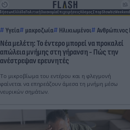
ιδήσεων
Ελλάδα
Πολιτική
Οικονομία
Επιχειρήσεις
Κόσμος
Σπορ
Showbiz
Weekend
Υγεία
μακροζωία
Ηλικιωμένοι
Ανθρώπινος
Νέα μελέτη: Το έντερο μπορεί να προκαλεί
απώλεια μνήμης στη γήρανση - Πώς την
ανέστρεψαν ερευνητές
Το μικροβίωμα του εντέρου και η φλεγμονή
φαίνεται να επηρεάζουν άμεσα τη μνήμη μέσω
νευρικών σημάτων.