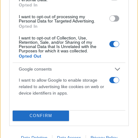
Opted In
διαταράσσοντας τελικά τη μνήμη.
I want to opt-out of processing my
Personal Data for Targeted Advertising.
Η διακοπή της φλεγμονής βελτιώνει τη μνήμη
Opted In
I want to opt-out of Collection, Use,
Όταν οι ερευνητές μπλόκαραν τις φλεγμονώδεις
Retention, Sale, and/or Sharing of my
Personal Data that Is Unrelated with the
κυτοκίνες ή απενεργοποίησαν τον υποδοχέα
Purposes for which it was collected.
Opted Out
GPR84, τα ποντίκια ανέκτησαν τη γνωστική τους
λειτουργία. Παρόμοια αποτελέσματα
Google consents
παρατηρήθηκαν όταν αφαιρέθηκαν συγκεκριμένα
I want to allow Google to enable storage
ανοσοκύτταρα που παράγουν τη φλεγμονή.
related to advertising like cookies on web or
Επιπλέον, φάρμακα που στοχεύουν τις κυτοκίνες ή
device identifiers in apps.
τον φλεγμονώδη μηχανισμό βελτίωσαν τη μνήμη
ακόμα και σε ηλικιωμένα ζώα. Αυτό δείχνει ότι η
διαδικασία είναι αναστρέψιμη.
CONFIRM
Data Deletion
Data Access
Privacy Policy