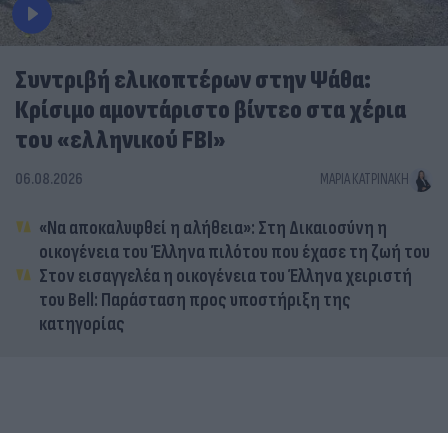
Συντριβή ελικοπτέρων στην Ψάθα:
Κρίσιμο αμοντάριστο βίντεο στα χέρια
του «ελληνικού FBI»
06.08.2026
ΜΑΡΊΑ ΚΑΤΡΙΝΆΚΗ
«Να αποκαλυφθεί η αλήθεια»: Στη Δικαιοσύνη η
οικογένεια του Έλληνα πιλότου που έχασε τη ζωή του
Στον εισαγγελέα η οικογένεια του Έλληνα χειριστή
του Bell: Παράσταση προς υποστήριξη της
κατηγορίας