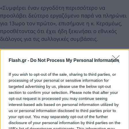
«Συμφέρει έναν εργοδότη περισσότερο να
προσλάβει δεύτερο εργαζόμενο παρά να πληρώνει
για 13ωρο τον πρώτο», επισήμανε η κ. Κεραμέως,
προσθέτοντας ότι έχει ήδη ξεκινήσει ο εθνικός
διάλογος για τις συλλογικές συμβάσεις.
Flash.gr -
Do Not Process My Personal Information
If you wish to opt-out of the sale, sharing to third parties, or
processing of your personal or sensitive information for
targeted advertising by us, please use the below opt-out
section to confirm your selection. Please note that after your
opt-out request is processed you may continue seeing
interest-based ads based on personal information utilized by
Τετραήμερη εργασία: ήδη εφικτή με το ισχύον
us or personal information disclosed to third parties prior to
your opt-out. You may separately opt-out of the further
πλαίσιο
disclosure of your personal information by third parties on the
IAB’s list of downstream participants. This information may