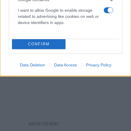
Εργασίας ετοιμάζει πρόγραμμα επιδοτούμενης
I want to allow Google to enable storage
απασχόλησης για άνεργες μητέρες, με στόχο τη
related to advertising like cookies on web or
στήριξη της γυναικείας εργασίας.
device identifiers in apps.
CONFIRM
Data Deletion
Data Access
Privacy Policy