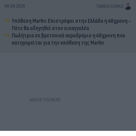
06.08.2026
ΓΙΆΝΝΗΣ ΚΈΜΜΟΣ
Υπόθεση Marfin: Επιστρέφει στην Ελλάδα η 46χρονη -
Πότε θα οδηγηθεί στον εισαγγελέα
Πωλήτρια σε βρετανικό αεροδρόμιο η 46χρονη που
κατηγορείται για την υπόθεση της Marfin