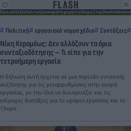
ιδήσεων
Ελλάδα
Πολιτική
Οικονομία
Επιχειρήσεις
Κόσμος
Σπορ
Showbiz
Weekend
Πολιτική
εργασιακό νομοσχέδιο
Συντάξεις
Νίκη Κεραμέως: Δεν αλλάζουν τα όρια
συνταξιοδότησης – Τι είπε για την
τετραήμερη εργασία
Η δήλωση αυτή έρχεται σε μια περίοδο εντατικής
συζήτησης για τις μεταρρυθμίσεις στην αγορά
εργασίας, με την ίδια να διευκρινίζει και τις
επίμαχες διατάξεις για το ωράριο εργασίας και το
13ωρο.