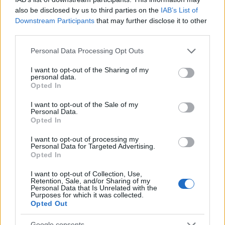
Αναφερόμενη στο ενδεχόμενο τετραήμερης
also be disclosed by us to third parties on the
IAB’s List of
εργασίας, η υπουργός υπενθύμισε ότι το ισχύον
Downstream Participants
that may further disclose it to other
third parties.
νομοσχέδιο ήδη δίνει αυτή τη δυνατότητα. «Ένας
εργαζόμενος μπορεί να εργάζεται τετραήμερο
Please note that this website/app uses one or more Google
Personal Data Processing Opt Outs
δεκάωρο και να έχει ελεύθερο το σαββατοκύριακο,
services and may gather and store information including but
not limited to your visit or usage behaviour. You may click to
I want to opt-out of the Sharing of my
αν το επιλέξει», είπε χαρακτηριστικά.
personal data.
grant or deny consent to Google and its third-party tags to
Opted In
use your data for below specified purposes in below Google
consent section.
I want to opt-out of the Sale of my
Personal Data.
Opted In
I want to opt-out of processing my
Personal Data for Targeted Advertising.
Opted In
I want to opt-out of Collection, Use,
Retention, Sale, and/or Sharing of my
Personal Data that Is Unrelated with the
Purposes for which it was collected.
Νέα μέτρα για τη στήριξη της απασχόλησης
Opted Out
Η κ. Κεραμέως αποκάλυψε ότι το υπουργείο
Google consents