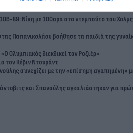
ex στον Οσμάνι για το… «φρένο» στον Γιάννη
 106-89: Νίκη με 100αρα στο ντεμπούτο του Χολμς
στας Παπανικολάου βοήθησε τα παιδιά της γυναί
 «Ο Ολυμπιακός διεκδικεί τον Ροζιέρ»
ιο τον Κέβιν Ντουράντ
ανούλης συνεχίζει με την «επίσημη αγαπημένη» μ
ράντοβιτς και Σπανούλης αγκαλιάστηκαν για πρώ