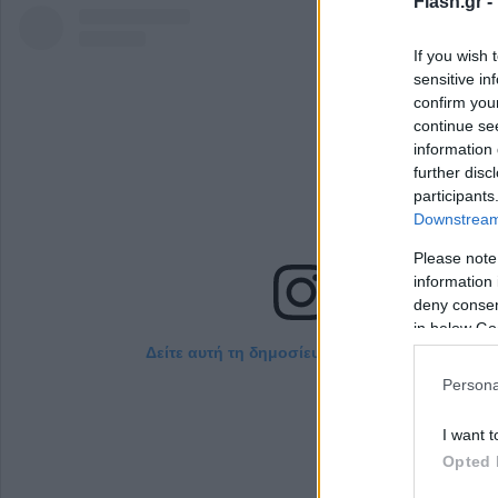
Flash.gr -
If you wish 
sensitive in
confirm you
continue se
information 
further disc
participants
Downstream 
Please note
information 
deny consent
in below Go
Δείτε αυτή τη δημοσίευση στο Instagram.
Persona
I want t
Opted 