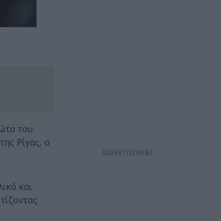
ρώτο του
της Ρίγας, ο
λικό και
χτίζοντας