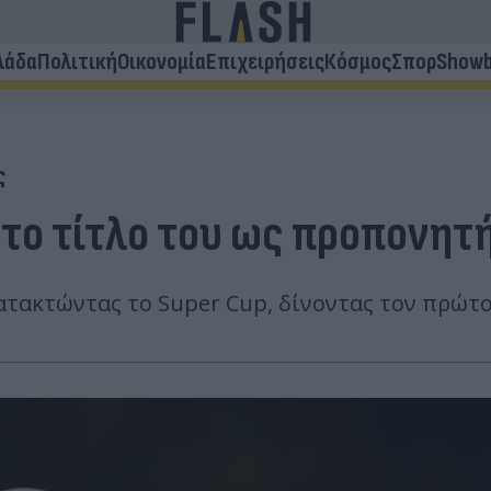
λάδα
Πολιτική
Οικονομία
Επιχειρήσεις
Κόσμος
Σπορ
Showb
ς
το τίτλο του ως προπονητ
κατακτώντας το Super Cup, δίνοντας τον πρώτ