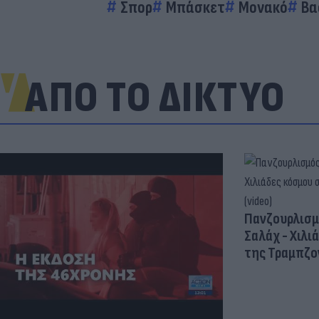
Σπορ
Μπάσκετ
Μονακό
Βα
ΑΠΟ ΤΟ ΔΙΚΤΥΟ
Πανζουρλισμ
Σαλάχ - Χιλι
της Τραμπζον