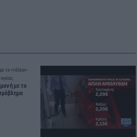
μμονή με το
 πρόβλημα