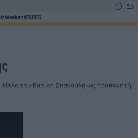
iz
Weekend
FACES
ής
ο τίτλο του Βασίλη Σπανούλη ως προπονητή.