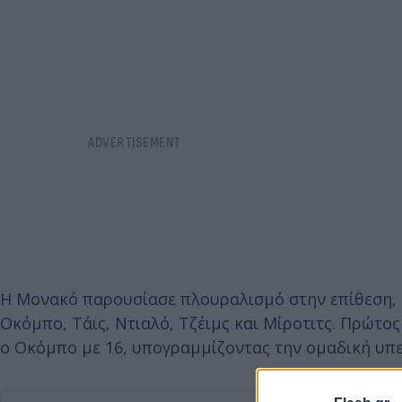
Η Μονακό παρουσίασε πλουραλισμό στην επίθεση, 
Οκόμπο, Τάις, Ντιαλό, Τζέιμς και Μίροτιτς. Πρώτο
ο Οκόμπο με 16, υπογραμμίζοντας την ομαδική υπ