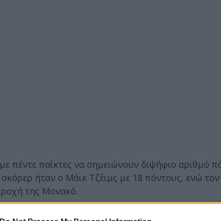
με πέντε παίκτες να σημειώνουν διψήφιο αριθμό π
ς σκόρερ ήταν ο Μάικ Τζέιμς με 18 πόντους, ενώ το
εροχή της Μονακό.