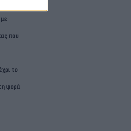
 με
κας που
έχρι το
τη φορά