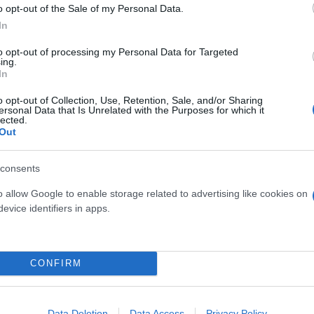
o opt-out of the Sale of my Personal Data.
In
to opt-out of processing my Personal Data for Targeted
ing.
In
Η δημοσίευση κοινοποιήθηκε από το χρήστη AS Monaco Basketball (@asmonaco_basket)
o opt-out of Collection, Use, Retention, Sale, and/or Sharing
ersonal Data that Is Unrelated with the Purposes for which it
lected.
Out
ερο
Flash.gr
στην αναζήτηση της
Google
consents
o allow Google to enable storage related to advertising like cookies on
evice identifiers in apps.
CONFIRM
Data Deletion
Data Access
Privacy Policy