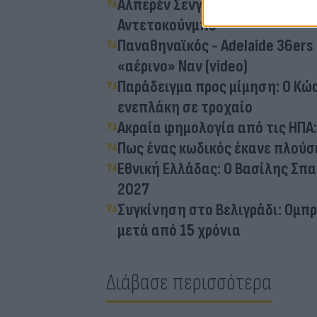
Αλπερέν Σενγκούν: Αγόρασε Rol
Αντετοκούνμπo
Παναθηναϊκός - Adelaide 36ers
«αέρινο» Ναν (video)
Παράδειγμα προς μίμηση: Ο Κώ
ενεπλάκη σε τροχαίο
Ακραία φημολογία από τις ΗΠΑ:
Πως ένας κωδικός έκανε πλούσ
Εθνική Ελλάδας: Ο Βασίλης Σπ
2027
Συγκίνηση στο Βελιγράδι: Ομπ
μετά από 15 χρόνια
Διάβασε περισσότερα