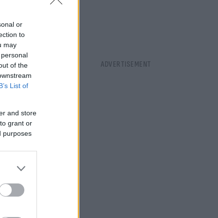
sonal or
ection to
ou may
 personal
out of the
 downstream
B’s List of
er and store
to grant or
ed purposes