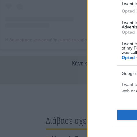
I want t
Opted 
I want 
Advertis
Opted 
I want t
of my P
was col
Opted 
Κάνε κλικ και δες περισσότ
Google 
I want t
web or d
Διάβασε σχετικά