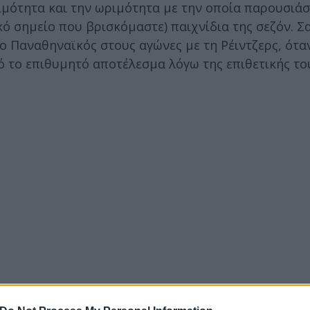
τοιμότητα και την ωριμότητα με την οποία παρουσιά
κό σημείο που βρισκόμαστε) παιχνίδια της σεζόν. Σ
 Παναθηναϊκός στους αγώνες με τη Ρέιντζερς, όταν
ό το επιθυμητό αποτέλεσμα λόγω της επιθετικής το