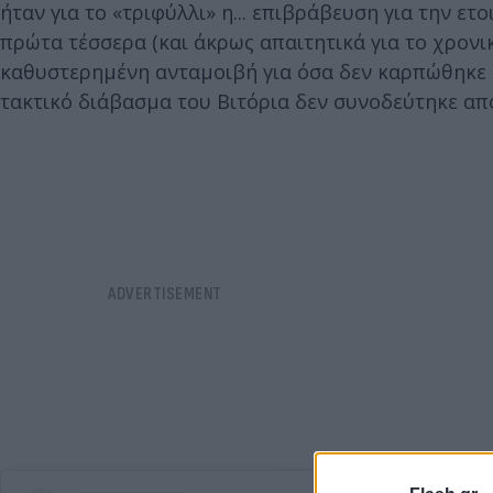
ήταν για το «τριφύλλι» η... επιβράβευση για την ε
πρώτα τέσσερα (και άκρως απαιτητικά για το χρονι
καθυστερημένη ανταμοιβή για όσα δεν καρπώθηκε ο
τακτικό διάβασμα του Βιτόρια δεν συνοδεύτηκε απ