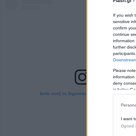
Flash.gr -
If you wish 
sensitive in
confirm you
continue se
information 
further disc
participants
Downstream 
Please note
information 
deny consent
in below Go
Δείτε αυτή τη δημοσίευση στο Instagram.
Persona
I want t
Opted 