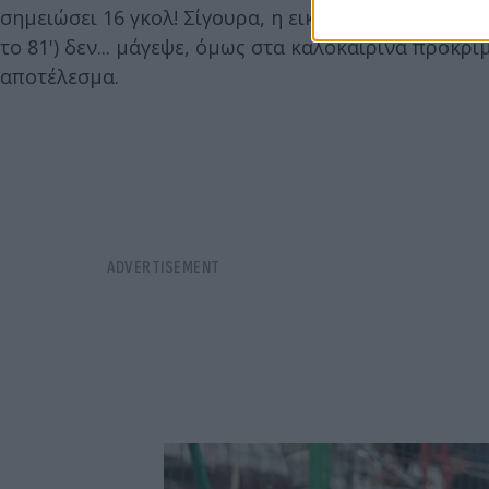
σημειώσει 16 γκολ! Σίγουρα, η εικόνα του Παναθην
το 81') δεν... μάγεψε, όμως στα καλοκαιρινά προκρι
αποτέλεσμα.