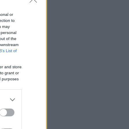
sonal or
ection to
ou may
 personal
out of the
 downstream
B’s List of
er and store
to grant or
ed purposes