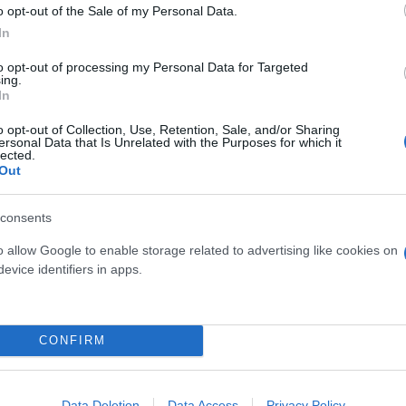
o opt-out of the Sale of my Personal Data.
In
to opt-out of processing my Personal Data for Targeted
ing.
In
Η δημοσίευση κοινοποιήθηκε από το χρήστη Panathinaikos FC (@fcpanathinaikos)
o opt-out of Collection, Use, Retention, Sale, and/or Sharing
ersonal Data that Is Unrelated with the Purposes for which it
lected.
Out
τους «πυλώνες» της δημιουργί
consents
σσερεις κομβικοί παίκτες για το επιθετικό κομμάτι
o allow Google to enable storage related to advertising like cookies on
θεσινοβραδινή ρεβάνς στην ουδέτερη Πολωνία. Ο έν
evice identifiers in apps.
λος έχει γίνει το... μεταγραφικό σίριαλ του φετινο
μάδας) έμειναν εκτός με προβλήματα τραυματισμών.
CONFIRM
α ομάδα με ένα άριστο τακτικά πλάνο. Μια ομάδα, 
 Σαχτάρ, η οποία σε 8 επίσημους αγώνες έως τώρα, 
Data Deletion
Data Access
Privacy Policy