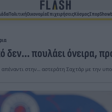
λάδα
Πολιτική
Οικονομία
Επιχειρήσεις
Κόσμος
Σπορ
Showb
ρια
ό δεν... πουλάει όνειρα, π
απέναντι στην... αστεράτη Σαχτάρ με την υπ