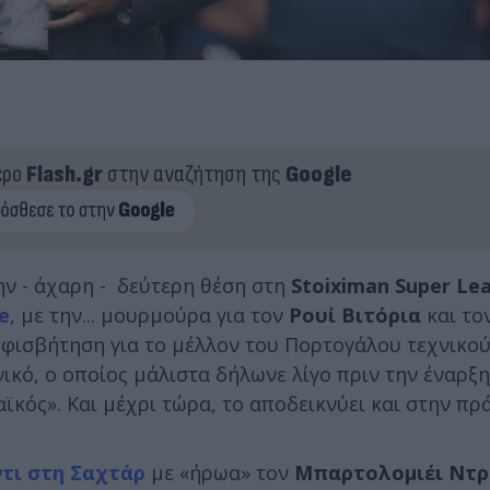
ερο
Flash.gr
στην αναζήτηση της
Google
ν - άχαρη - δεύτερη θέση στη
Stoiximan Super Le
e
, με την... μουρμούρα για τον
Ρουί Βιτόρια
και το
ισβήτηση για το μέλλον του Πορτογάλου τεχνικού. 
ικό, ο οποίος μάλιστα δήλωνε λίγο πριν την έναρξη
κός». Και μέχρι τώρα, το αποδεικνύει και στην πρά
τι στη Σαχτάρ
με «ήρωα» τον
Μπαρτολομιέι Ντρ