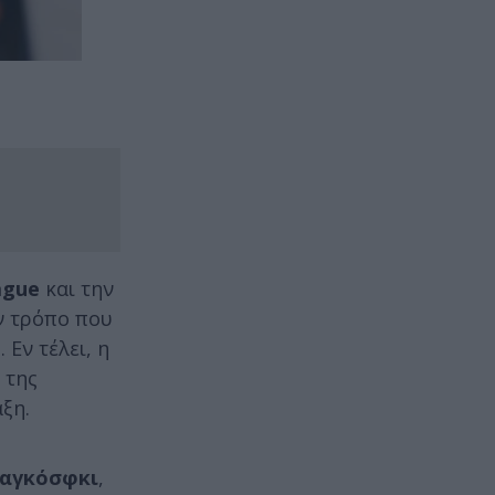
ague
και την
ν τρόπο που
Εν τέλει, η
 της
ξη.
αγκόσφκι
,