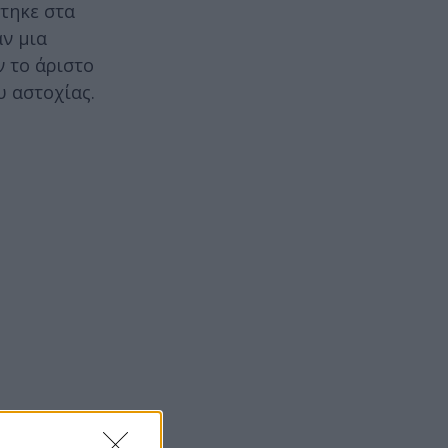
στηκε στα
αν μια
 το άριστο
υ αστοχίας.