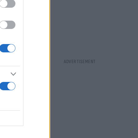
ας του
 του
ας, έγινε η
ύ
που «έσβησε»
έχει