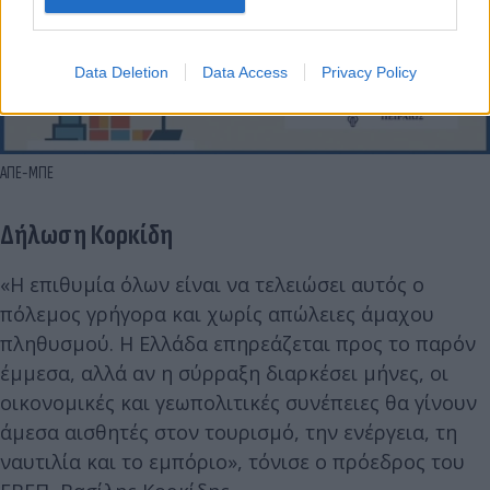
Data Deletion
Data Access
Privacy Policy
ΑΠΕ-ΜΠΕ
Δήλωση Κορκίδη
«Η επιθυμία όλων είναι να τελειώσει αυτός ο
πόλεμος γρήγορα και χωρίς απώλειες άμαχου
πληθυσμού. Η Ελλάδα επηρεάζεται προς το παρόν
έμμεσα, αλλά αν η σύρραξη διαρκέσει μήνες, οι
οικονομικές και γεωπολιτικές συνέπειες θα γίνουν
άμεσα αισθητές στον τουρισμό, την ενέργεια, τη
ναυτιλία και το εμπόριο», τόνισε ο πρόεδρος του