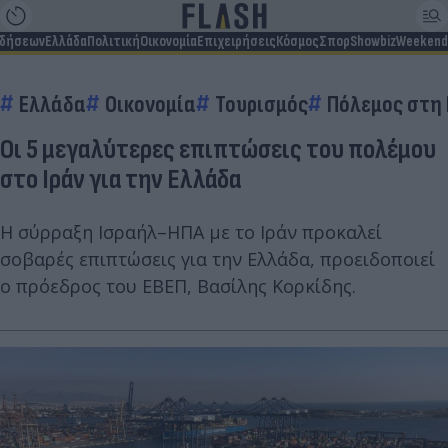
ιδήσεων
Ελλάδα
Πολιτική
Οικονομία
Επιχειρήσεις
Κόσμος
Σπορ
Showbiz
Weekend
Ελλάδα
Οικονομία
Τουρισμός
Πόλεμος στη
Οι 5 μεγαλύτερες επιπτώσεις του πολέμου
στο Ιράν για την Ελλάδα
Η σύρραξη Ισραήλ–ΗΠΑ με το Ιράν προκαλεί
σοβαρές επιπτώσεις για την Ελλάδα, προειδοποιεί
ο πρόεδρος του ΕΒΕΠ, Βασίλης Κορκίδης.