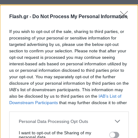
Οι πέντε βασικοί τομείς που πλήττονται στην
Ελλάδα
Flash.gr -
Do Not Process My Personal Information
Τουρισμός: Ακυρώσεις και μειωμένες
If you wish to opt-out of the sale, sharing to third parties, or
processing of your personal or sensitive information for
κρατήσεις λόγω «γειτονικής ζώνης
targeted advertising by us, please use the below opt-out
αστάθειας», ειδικά στην Ανατολική
section to confirm your selection. Please note that after your
Μεσόγειο.
opt-out request is processed you may continue seeing
Ναυτιλία: Αύξηση ναύλων και ασφαλίστρων,
interest-based ads based on personal information utilized by
us or personal information disclosed to third parties prior to
αναδρομολόγηση πλοίων και καθυστερήσεις
your opt-out. You may separately opt-out of the further
παραδόσεων.
disclosure of your personal information by third parties on the
Εμπόριο και εισαγωγές: Καθυστερήσεις από
IAB’s list of downstream participants. This information may
Ασία μέσω Σουέζ, αύξηση κόστους πρώτων
also be disclosed by us to third parties on the
IAB’s List of
Downstream Participants
that may further disclose it to other
υλών και τεχνολογικών προϊόντων.
third parties.
Ενέργεια: Αύξηση κόστους πετρελαίου και
Please note that this website/app uses one or more Google
φυσικού αερίου, επίδραση στις μεταφορές,
Personal Data Processing Opt Outs
services and may gather and store information including but
παραγωγή και τιμές ηλεκτρικής ενέργειας.
not limited to your visit or usage behaviour. You may click to
I want to opt-out of the Sharing of my
personal data.