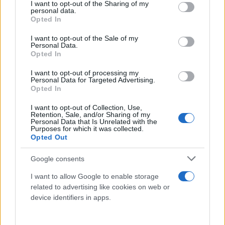
μέχρι την επόμενη μέρα, γίνεται ακόμα
not limited to your visit or usage behaviour. You may click to
I want to opt-out of the Sharing of my
personal data.
grant or deny consent to Google and its third-party tags to
νοστιμότερο όσο «τραβάει» τη μαρινάδα.
Opted In
use your data for below specified purposes in below Google
consent section.
I want to opt-out of the Sale of my
Personal Data.
Opted In
I want to opt-out of processing my
Personal Data for Targeted Advertising.
Opted In
I want to opt-out of Collection, Use,
Retention, Sale, and/or Sharing of my
Personal Data that Is Unrelated with the
Purposes for which it was collected.
Opted Out
Google consents
I want to allow Google to enable storage
related to advertising like cookies on web or
device identifiers in apps.