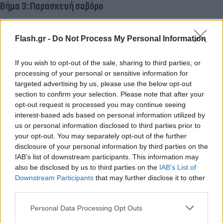
Βήμα 3: Παρασκευή σαβόρο
Σε καθαρό τηγάνι (ή κατσαρολάκι),
ζεσταίνεις 1/2 φλιτζάνι ελαιόλαδο.
Flash.gr -
Do Not Process My Personal Information
Προσθέτεις το σκόρδο σε φέτες και το
δεντρολίβανο, και τα σοτάρεις ελαφρά να
If you wish to opt-out of the sale, sharing to third parties, or
βγάλουν τα αρώματά τους (χωρίς να καεί το
processing of your personal or sensitive information for
targeted advertising by us, please use the below opt-out
σκόρδο).
section to confirm your selection. Please note that after your
Ρίχνεις το ξίδι και το νερό, χαμηλώνεις τη
opt-out request is processed you may continue seeing
φωτιά και αφήνεις τη σάλτσα να βράσει για
interest-based ads based on personal information utilized by
5 λεπτά περίπου, μέχρι να μαλακώσει το
us or personal information disclosed to third parties prior to
your opt-out. You may separately opt-out of the further
σκόρδο και να δέσουν τα υγρά.
disclosure of your personal information by third parties on the
IAB’s list of downstream participants. This information may
Βήμα 4: Συντήρηση / Σερβίρισμα
also be disclosed by us to third parties on the
IAB’s List of
Downstream Participants
that may further disclose it to other
Τοποθετείς τα τηγανισμένα ψάρια μέσα στη
third parties.
σαβόρο, φροντίζοντας να καλυφθούν καλά.
Please note that this website/app uses one or more Google
Personal Data Processing Opt Outs
Αφήνεις το φαγητό να σταθεί για λίγες ώρες ή και
services and may gather and store information including but