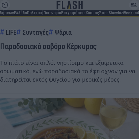
ιδήσεων
Ελλάδα
Πολιτική
Οικονομία
Επιχειρήσεις
Κόσμος
Σπορ
Showbiz
Weekend
LIFE
Συνταγές
Ψάρια
Παραδοσιακό σαβόρο Κέρκυρας
Το πιάτο είναι απλό, νηστίσιμο και εξαιρετικά
αρωματικό, ενώ παραδοσιακά το έφτιαχναν για να
διατηρείται εκτός ψυγείου για μερικές μέρες.