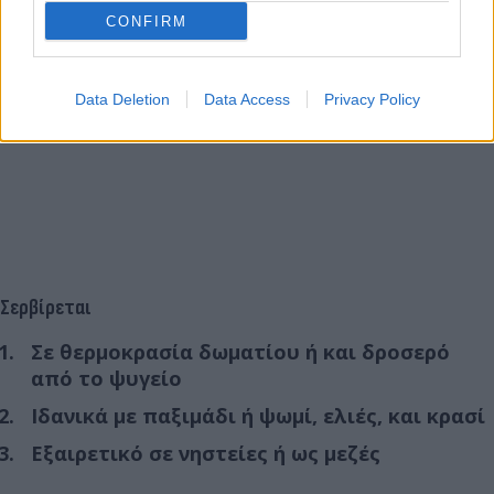
CONFIRM
Data Deletion
Data Access
Privacy Policy
Σερβίρεται
Σε θερμοκρασία δωματίου ή και δροσερό
από το ψυγείο
Ιδανικά με παξιμάδι ή ψωμί, ελιές, και κρασί
Εξαιρετικό σε νηστείες ή ως μεζές