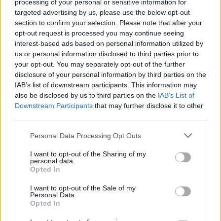
processing of your personal or sensitive information for
targeted advertising by us, please use the below opt-out
section to confirm your selection. Please note that after your
opt-out request is processed you may continue seeing
interest-based ads based on personal information utilized by
us or personal information disclosed to third parties prior to
your opt-out. You may separately opt-out of the further
disclosure of your personal information by third parties on the
IAB’s list of downstream participants. This information may
also be disclosed by us to third parties on the
IAB’s List of
Downstream Participants
that may further disclose it to other
third parties.
Please note that this website/app uses one or more Google
Personal Data Processing Opt Outs
services and may gather and store information including but
not limited to your visit or usage behaviour. You may click to
I want to opt-out of the Sharing of my
personal data.
grant or deny consent to Google and its third-party tags to
Opted In
use your data for below specified purposes in below Google
Στο σημείο επιχείρησαν συνολικά 30 πυροσβέστες
consent section.
I want to opt-out of the Sale of my
Personal Data.
με 9 οχήματα, καθώς και δύο πεζοπόρα τμήματα
Opted In
της 6ης ΕΜΟΔΕ Πάτρας. Η μάχη κράτησε περίπου