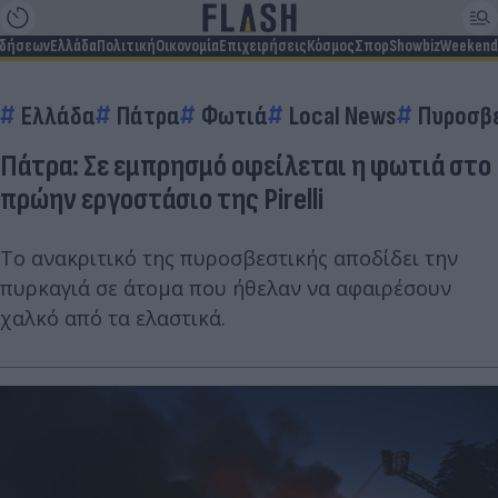
ιδήσεων
Ελλάδα
Πολιτική
Οικονομία
Επιχειρήσεις
Κόσμος
Σπορ
Showbiz
Weekend
Ελλάδα
Πάτρα
Φωτιά
Local News
Πυροσβ
Πάτρα: Σε εμπρησμό οφείλεται η φωτιά στο
πρώην εργοστάσιο της Pirelli
Το ανακριτικό της πυροσβεστικής αποδίδει την
πυρκαγιά σε άτομα που ήθελαν να αφαιρέσουν
χαλκό από τα ελαστικά.