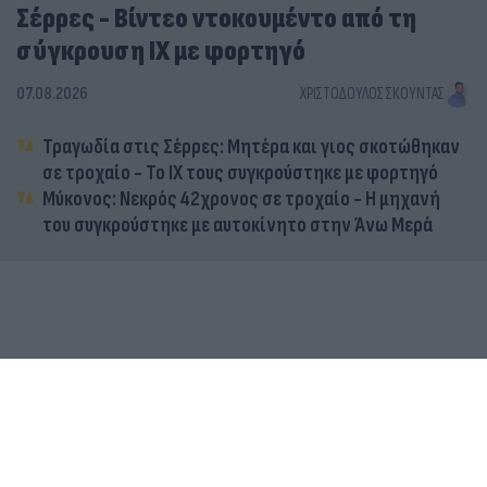
Σέρρες - Βίντεο ντοκουμέντο από τη
σύγκρουση ΙΧ με φορτηγό
07.08.2026
ΧΡΙΣΤΌΔΟΥΛΟΣ ΣΚΟΎΝΤΑΣ
Τραγωδία στις Σέρρες: Μητέρα και γιος σκοτώθηκαν
σε τροχαίο - Το ΙΧ τους συγκρούστηκε με φορτηγό
Μύκονος: Νεκρός 42χρονος σε τροχαίο - Η μηχανή
του συγκρούστηκε με αυτοκίνητο στην Άνω Μερά