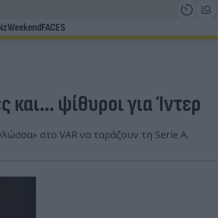
iz
Weekend
FACES
ς και… ψίθυροι για Ίντερ
γλώσσα» στο VAR να ταράζουν τη Serie A.