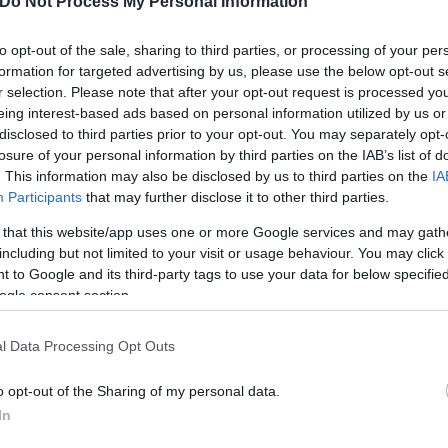
Do Not Process My Personal Information
to opt-out of the sale, sharing to third parties, or processing of your per
formation for targeted advertising by us, please use the below opt-out s
η νομική πλευρά εμφανίζεται σαφής. Ο δικηγόρος
Μα
r selection. Please note that after your opt-out request is processed y
παρόν, εμπλοκή συλλόγων της
Serie A
, τονίζοντας ότ
eing interest-based ads based on personal information utilized by us or
ώες από αθλητική άποψη».
disclosed to third parties prior to your opt-out. You may separately opt-
losure of your personal information by third parties on the IAB’s list of
. This information may also be disclosed by us to third parties on the
IA
AR
Participants
that may further disclose it to other third parties.
 that this website/app uses one or more Google services and may gath
including but not limited to your visit or usage behaviour. You may click 
νο προβληματισμό για τον τρόπο λειτουργίας του V
 to Google and its third-party tags to use your data for below specifi
ίας», με χειρονομίες και σήματα που φέρονται να
ogle consent section.
ς μέχρι κλειστές γροθιές, οι κινήσεις αυτές χρησ
τον ρόλο της τεχνολογίας.
l Data Processing Opt Outs
o opt-out of the Sharing of my personal data.
In