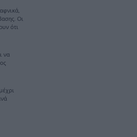
ξαφνικά,
ασης. Οι
ουν ότι
ι να
τος
μέχρι
ανά