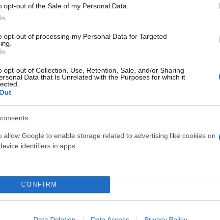
o opt-out of the Sale of my Personal Data.
In
to opt-out of processing my Personal Data for Targeted
ing.
In
o opt-out of Collection, Use, Retention, Sale, and/or Sharing
ersonal Data that Is Unrelated with the Purposes for which it
lected.
Out
consents
o allow Google to enable storage related to advertising like cookies on
evice identifiers in apps.
CONFIRM
Data Deletion
Data Access
Privacy Policy