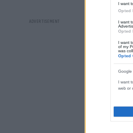
I want t
Opted 
I want 
Advertis
Opted 
I want t
of my P
was col
Opted 
Google 
I want t
web or d