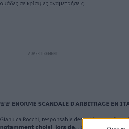
ομάδες σε κρίσιμες αναμετρήσεις.
🚨🚨 𝗘́𝗡𝗢𝗥𝗠𝗘 𝗦𝗖𝗔𝗡𝗗𝗔𝗟𝗘 𝗗’𝗔𝗥𝗕𝗜𝗧𝗥𝗔𝗚𝗘 𝗘𝗡 𝗜𝗧
Gianluca Rocchi, responsable des arbitres en Serie A, est 𝘀𝗼𝘂𝘀 
𝗻𝗼𝘁𝗮𝗺𝗺𝗲𝗻𝘁 𝗰𝗵𝗼𝗶𝘀𝗶, 𝗹𝗼𝗿𝘀 𝗱𝗲…
pic.twitter.com/3