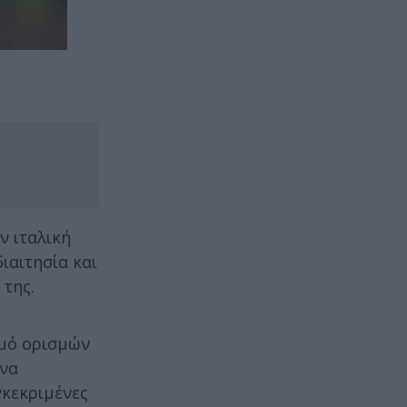
ν ιταλική
ιαιτησία και
 της.
σμό ορισμών
 να
γκεκριμένες