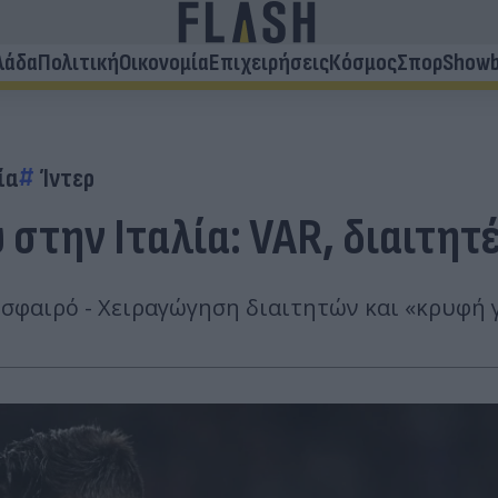
λάδα
Πολιτική
Οικονομία
Επιχειρήσεις
Κόσμος
Σπορ
Showb
ία
Ίντερ
στην Ιταλία: VAR, διαιτητέ
δόσφαιρό - Χειραγώγηση διαιτητών και «κρυφή 