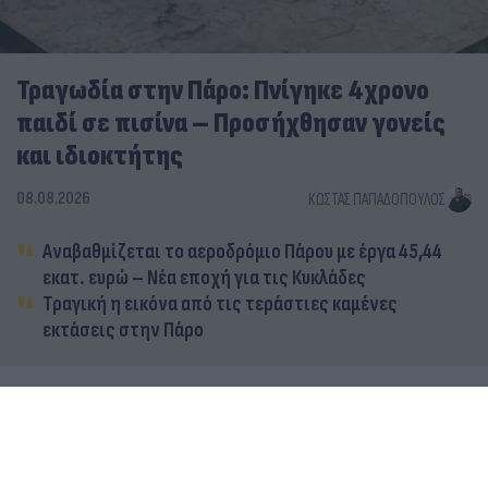
Τραγωδία στην Πάρο: Πνίγηκε 4χρονο
παιδί σε πισίνα – Προσήχθησαν γονείς
και ιδιοκτήτης
08.08.2026
ΚΏΣΤΑΣ ΠΑΠΑΔΌΠΟΥΛΟΣ
Αναβαθμίζεται το αεροδρόμιο Πάρου με έργα 45,44
εκατ. ευρώ – Νέα εποχή για τις Κυκλάδες
Τραγική η εικόνα από τις τεράστιες καμένες
εκτάσεις στην Πάρο