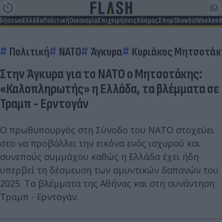
ιδήσεων
Ελλάδα
Πολιτική
Οικονομία
Επιχειρήσεις
Κόσμος
Σπορ
Showbiz
Weekend
Πολιτική
ΝΑΤΟ
Άγκυρα
Κυριάκος Μητσοτάκ
Στην Άγκυρα για το ΝΑΤΟ ο Μητσοτάκης:
«Καλοπληρωτής» η Ελλάδα, τα βλέμματα σε
Τραμπ - Ερντογάν
Ο πρωθυπουργός στη Σύνοδο του ΝΑΤΟ στοχεύει
στο να προβάλλει την εικόνα ενός ισχυρού και
συνεπούς συμμάχου καθώς η Ελλάδα έχει ήδη
υπερβεί τη δέσμευση των αμυντικών δαπανών του
2025. Τα βλέμματα της Αθήνας και στη συνάντηση
Τραμπ - Ερντογάν.