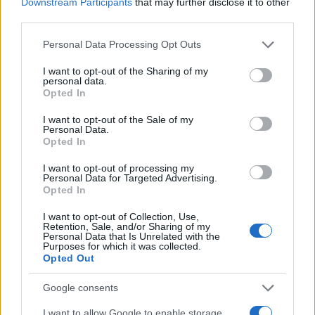
Downstream Participants
that may further disclose it to other
third parties.
Tα ελληνικά «μάτια» στη συνάντηση Τραμπ
Please note that this website/app uses one or more Google
Personal Data Processing Opt Outs
- Ερντογάν
services and may gather and store information including but
not limited to your visit or usage behaviour. You may click to
I want to opt-out of the Sharing of my
personal data.
Πάντως, η προσοχή της Αθήνας θα είναι εκ των
grant or deny consent to Google and its third-party tags to
Opted In
use your data for below specified purposes in below Google
πραγμάτων στραμμένη και στο σημερινό
consent section.
I want to opt-out of the Sale of my
αμερικανοτουρκικό ραντεβού κορυφής ανάμεσα σε
Personal Data.
Ντόναλντ Τραμπ
και
Ρετζέπ Ταγίπ Ερντογάν
,
Opted In
καθώς η Άγκυρα επιχειρεί να εκμεταλλευθεί την
I want to opt-out of processing my
καλή προσωπική χημεία των δύο ηγετών
Personal Data for Targeted Advertising.
Opted In
προκειμένου να αποσπάσει σημαντικές συμφωνίες
στο αμυντικό πεδίο.
I want to opt-out of Collection, Use,
Retention, Sale, and/or Sharing of my
Personal Data that Is Unrelated with the
Purposes for which it was collected.
Στην Αθήνα έχει ήδη προεξοφληθεί πως ο
Opted Out
Αμερικανός πρόεδρος θα επιχειρήσει μέσω της
Google consents
προμήθειας αμερικανικών κινητήρων για τα
I want to allow Google to enable storage