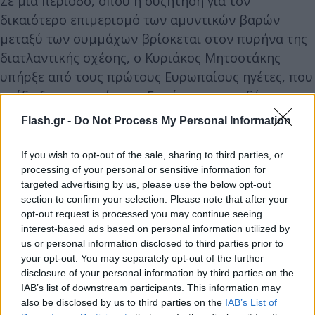
Σε μία περίοδο, όπου η συζήτηση για τον
δικαιότερο επιμερισμό των αμυντικών βαρών
μεταξύ των συμμάχων βρίσκεται στον πυρήνα της
διατλαντικής σχέσης, ο Κυριάκος Μητσοτάκης
υπήρξε από τους πρώτους Ευρωπαίους ηγέτες, που
ανέδειξαν την ανάγκη η Ευρώπη να επενδύσει
περισσότερο και αποτελεσματικότερα στη
Flash.gr -
Do Not Process My Personal Information
συλλογική της άμυνα, να ενισχύσει την ευρωπαϊκή
αμυντική βιομηχανική βάση, ούτως ώστε να
If you wish to opt-out of the sale, sharing to third parties, or
διαμορφώσει έναν ισχυρότερο ευρωπαϊκό πυλώνα
processing of your personal or sensitive information for
targeted advertising by us, please use the below opt-out
εντός του ΝΑΤΟ. Κυβερνητικές πηγές
section to confirm your selection. Please note that after your
υπογραμμίζουν, εξάλλου, ότι η θέση της Ελλάδος
opt-out request is processed you may continue seeing
παραμένει σταθερή: μια ισχυρότερη αμυντικά
interest-based ads based on personal information utilized by
us or personal information disclosed to third parties prior to
Ευρώπη δεν λειτουργεί ανταγωνιστικά προς τις
your opt-out. You may separately opt-out of the further
Ηνωμένες Πολιτείες, αλλά αποτελεί έναν
disclosure of your personal information by third parties on the
ισχυρότερο και πιο αξιόπιστο εταίρο,
IAB’s list of downstream participants. This information may
συμβάλλοντας τελικά σε ένα ισχυρότερο ΝΑΤΟ.
also be disclosed by us to third parties on the
IAB’s List of