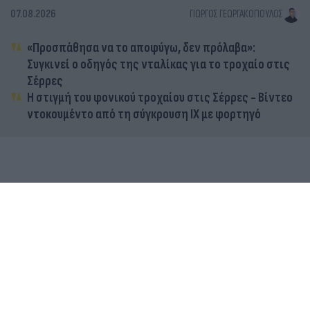
07.08.2026
ΓΙΏΡΓΟΣ ΓΕΩΡΓΑΚΌΠΟΥΛΟΣ
«Προσπάθησα να το αποφύγω, δεν πρόλαβα»:
Συγκινεί ο οδηγός της νταλίκας για το τροχαίο στις
Σέρρες
Η στιγμή του φονικού τροχαίου στις Σέρρες - Βίντεο
ντοκουμέντο από τη σύγκρουση ΙΧ με φορτηγό