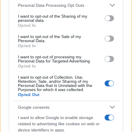
Please note that this website/app uses one or more Google
Personal Data Processing Opt Outs
services and may gather and store information including but
Η έκθεση μπορεί να προκαλέσει ερεθισμό στα
not limited to your visit or usage behaviour. You may click to
I want to opt-out of the Sharing of my
μάτια, τη μύτη και τον λαιμό, έντονο βήχα,
personal data.
grant or deny consent to Google and its third-party tags to
Opted In
δυσκολία στην αναπνοή, πονοκέφαλο και αίσθημα
use your data for below specified purposes in below Google
δυσφορίας, ενώ μεγαλύτερο κίνδυνο
consent section.
I want to opt-out of the Sale of my
Personal Data.
αντιμετωπίζουν άτομα με άσθμα ή χρόνια
Opted In
αναπνευστικά νοσήματα, ηλικιωμένοι, μικρά
I want to opt-out of processing my
παιδιά, έγκυες και άτομα με καρδιαγγειακά
Personal Data for Targeted Advertising.
Opted In
προβλήματα.
I want to opt-out of Collection, Use,
Retention, Sale, and/or Sharing of my
Personal Data that Is Unrelated with the
Purposes for which it was collected.
Opted Out
Google consents
I want to allow Google to enable storage
related to advertising like cookies on web or
device identifiers in apps.