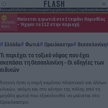
ιδήσεων
Ελλάδα
Πολιτική
Οικονομία
Επιχειρήσεις
Κόσμος
Σπορ
Showbiz
Weekend
Μαίνεται η φωτιά στο Στεφάνι Κορινθίας
BREAKING
- Ήχησε το 112 στην περιοχή
NEWS
Ελλάδα
Φωτιά
Ωραιόκαστρο
Θεσσαλονίκη
Τι περιέχει το τοξικό νέφος που έχει
σκεπάσει τη Θεσσαλονίκη - Οι οδηγίες των
ειδικών
Έντονη ήταν η οσμή καμένου πλαστικού και άλλων
υλικών, ακόμη και στο κέντρο της πόλης από τη
μεγάλη φωτιά που εξακολουθεί να μαίνεται στο
Ωραιόκαστρο.