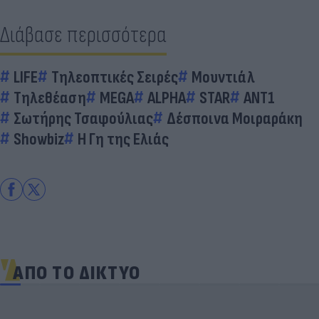
Διάβασε περισσότερα
LIFE
Τηλεοπτικές Σειρές
Μουντιάλ
Τηλεθέαση
MEGA
ALPHA
STAR
ΑΝΤ1
Σωτήρης Τσαφούλιας
Δέσποινα Μοιραράκη
Showbiz
Η Γη της Ελιάς
ΑΠΟ ΤΟ ΔΙΚΤΥΟ