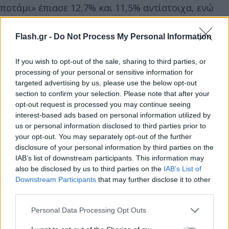
ποτάμι» έπιασε 12,7% και 11,5% αντίστοιχα, ενώ
στα ίδια ηλικιακά γκρουπ το «Cash or trash» του
STAR
με τη
Δέσποινα Μοιραράκη
είχε 9,6% και 9%
Flash.gr -
Do Not Process My Personal Information
αντίστοιχα.
If you wish to opt-out of the sale, sharing to third parties, or
processing of your personal or sensitive information for
targeted advertising by us, please use the below opt-out
section to confirm your selection. Please note that after your
opt-out request is processed you may continue seeing
interest-based ads based on personal information utilized by
us or personal information disclosed to third parties prior to
your opt-out. You may separately opt-out of the further
disclosure of your personal information by third parties on the
IAB’s list of downstream participants. This information may
also be disclosed by us to third parties on the
IAB’s List of
Downstream Participants
that may further disclose it to other
third parties.
Please note that this website/app uses one or more Google
Personal Data Processing Opt Outs
services and may gather and store information including but