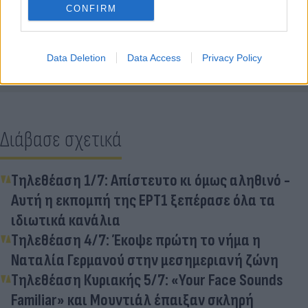
CONFIRM
Κάνε κλικ και δες περισσότερο
Flash.gr
στην αναζήτηση της
Google
Data Deletion
Data Access
Privacy Policy
Διάβασε σχετικά
Τηλεθέαση 1/7: Απίστευτο κι όμως αληθινό -
Αυτή η εκπομπή της ΕΡΤ1 ξεπέρασε όλα τα
ιδιωτικά κανάλια
Τηλεθέαση 4/7: Έκοψε πρώτη το νήμα η
Ναταλία Γερμανού στην μεσημεριανή ζώνη
Τηλεθέαση Κυριακής 5/7: «Your Face Sounds
Familiar» και Μουντιάλ έπαιξαν σκληρή