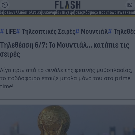
ιδήσεων
Ελλάδα
Πολιτική
Οικονομία
Επιχειρήσεις
Κόσμος
Σπορ
Showbiz
Weekend
LIFE
Τηλεοπτικές Σειρές
Μουντιάλ
Τηλεθέ
Τηλεθέαση 6/7: Το Μουντιάλ… κατάπιε τις
σειρές
Λίγο πριν από το φινάλε της φετινής μυθοπλασίας,
το ποδόσφαιρο έπαιξε μπάλα μόνο του στο prime
time!