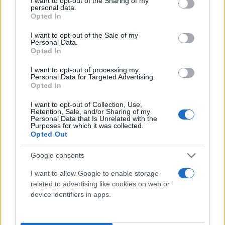
not limited to your visit or usage behaviour. You may click to
I want to opt-out of the Sharing of my
personal data.
grant or deny consent to Google and its third-party tags to
Opted In
use your data for below specified purposes in below Google
consent section.
I want to opt-out of the Sale of my
Personal Data.
Opted In
I want to opt-out of processing my
Personal Data for Targeted Advertising.
Opted In
I want to opt-out of Collection, Use,
Retention, Sale, and/or Sharing of my
Personal Data that Is Unrelated with the
Purposes for which it was collected.
Opted Out
Google consents
Αντίθετα το «Έτερος εγώ» του
Σωτήρη
I want to allow Google to enable storage
Τσαφούλια
που παίχτηκε στον
ΑΝΤ1
αρκέστηκε
related to advertising like cookies on web or
device identifiers in apps.
σε ένα μόλις 4% στο σύνολο και 4,6% στα δυναμικά
κοινά.