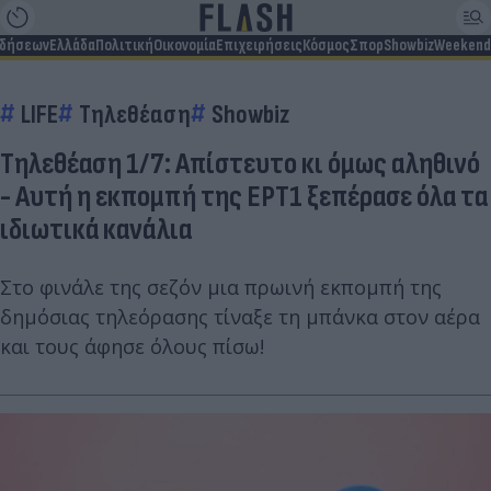
ιδήσεων
Ελλάδα
Πολιτική
Οικονομία
Επιχειρήσεις
Κόσμος
Σπορ
Showbiz
Weekend
LIFE
Τηλεθέαση
Showbiz
Τηλεθέαση 1/7: Απίστευτο κι όμως αληθινό
- Αυτή η εκπομπή της ΕΡΤ1 ξεπέρασε όλα τα
ιδιωτικά κανάλια
Στο φινάλε της σεζόν μια πρωινή εκπομπή της
δημόσιας τηλεόρασης τίναξε τη μπάνκα στον αέρα
και τους άφησε όλους πίσω!