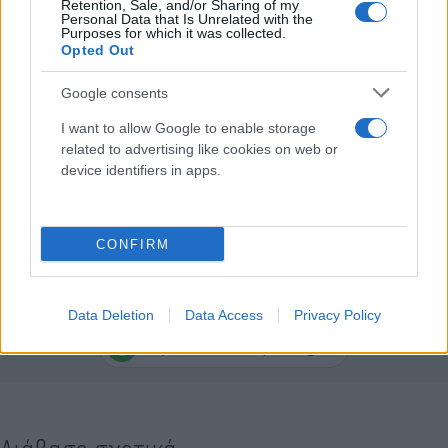
Retention, Sale, and/or Sharing of my
Personal Data that Is Unrelated with the
Σε πτώση οι ενημερωτικοί
Purposes for which it was collected.
Opted Out
Το «Σήμερα» (
ΣΚΑΪ
) με τους Δημήτρη Οικονόμου
Google consents
και Άκη Παυλόπουλο έκανε 8,7%, το «Καλημέρα
I want to allow Google to enable storage
Ελλάδα» (
ΑΝΤ1
) με τους Παναγιώτη Στάθη και
related to advertising like cookies on web or
Στέφανο Σίσκο είχε 4,8%, ενώ το «Ώρα Ελλάδος»
device identifiers in apps.
(
OPEN
) με τους Μάνο Νιφλή και Γιάννη Κολοκυθά
τερμάτισε στο 3,2%.
CONFIRM
Κάνε κλικ και δες περισσότερο
Flash.gr
στην αναζήτηση της
Google
Data Deletion
Data Access
Privacy Policy