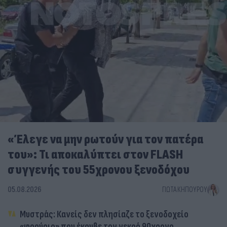
«Έλεγε να μην ρωτούν για τον πατέρα
του»: Τι αποκαλύπτει στον FLASH
συγγενής του 55χρονου ξενοδόχου
05.08.2026
ΓΙΏΤΑ ΚΗΠΟΥΡΟΎ
Μυστράς: Κανείς δεν πλησίαζε το ξενοδοχείο
«φρούριο» που έκρυβε τον νεκρό 90χρονο