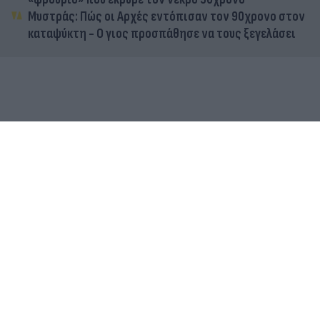
Μυστράς: Πώς οι Αρχές εντόπισαν τον 90χρονο στον
καταψύκτη - Ο γιος προσπάθησε να τους ξεγελάσει