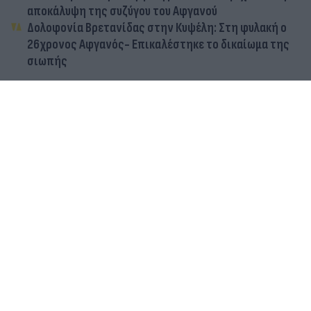
αποκάλυψη της συζύγου του Αφγανού
Δολοφονία Βρετανίδας στην Κυψέλη: Στη φυλακή ο
26χρονος Αφγανός- Επικαλέστηκε το δικαίωμα της
σιωπής