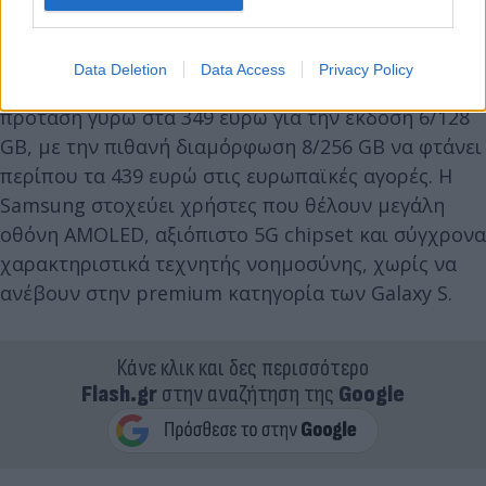
Διαθεσιμότητα και στόχευση αγοράς
Data Deletion
Data Access
Privacy Policy
Το Galaxy A27 5G τοποθετείται ως mid range 5G
πρόταση γύρω στα 349 ευρώ για την έκδοση 6/128
GB, με την πιθανή διαμόρφωση 8/256 GB να φτάνει
περίπου τα 439 ευρώ στις ευρωπαϊκές αγορές. Η
Samsung στοχεύει χρήστες που θέλουν μεγάλη
οθόνη AMOLED, αξιόπιστο 5G chipset και σύγχρονα
χαρακτηριστικά τεχνητής νοημοσύνης, χωρίς να
ανέβουν στην premium κατηγορία των Galaxy S.
Κάνε κλικ και δες περισσότερο
Flash.gr
στην αναζήτηση της
Google