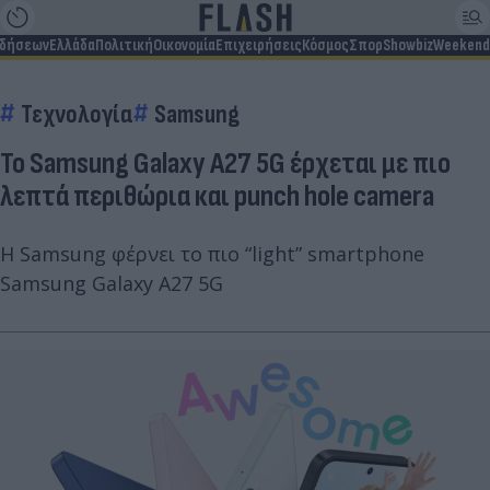
ιδήσεων
Ελλάδα
Πολιτική
Οικονομία
Επιχειρήσεις
Κόσμος
Σπορ
Showbiz
Weekend
Τεχνολογία
Samsung
To Samsung Galaxy A27 5G έρχεται με πιο
λεπτά περιθώρια και punch hole camera
Η Samsung φέρνει το πιο “light” smartphone
Samsung Galaxy A27 5G