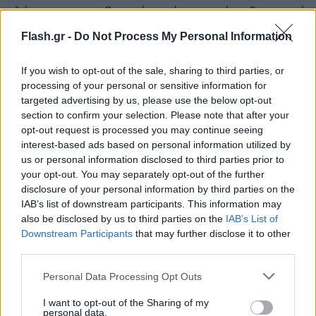
καλύπτοντας τις βασικές χρήσεις από καθημερινά
στιγμιότυπα μέχρι ευρυγώνιες λήψεις. Η selfie
Flash.gr -
Do Not Process My Personal Information
κάμερα στα 12 MP είναι σχεδιασμένη για χρήση
social media, βιντεοκλήσεις και δημιουργούς
If you wish to opt-out of the sale, sharing to third parties, or
περιεχομένου που αξιοποιούν το TikTok και
processing of your personal or sensitive information for
targeted advertising by us, please use the below opt-out
δημιουργούν video τύπου Reels. Στα του software,
section to confirm your selection. Please note that after your
η συσκευή «τρέχει» Android 16 με One UI 8.5,
opt-out request is processed you may continue seeing
φέρνοντας εργαλεία τεχνητής νοημοσύνης της
interest-based ads based on personal information utilized by
us or personal information disclosed to third parties prior to
Samsung και πολυετή υποστήριξη ενημερώσεων
your opt-out. You may separately opt-out of the further
ασφαλείας.
disclosure of your personal information by third parties on the
IAB’s list of downstream participants. This information may
also be disclosed by us to third parties on the
IAB’s List of
Downstream Participants
that may further disclose it to other
third parties.
Please note that this website/app uses one or more Google
Personal Data Processing Opt Outs
services and may gather and store information including but
not limited to your visit or usage behaviour. You may click to
I want to opt-out of the Sharing of my
personal data.