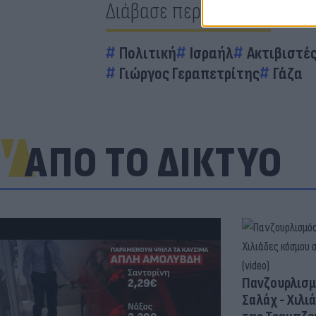
Διάβασε περισσότερα
Πολιτική
Ισραήλ
Ακτιβιστέ
Γιώργος Γεραπετρίτης
Γάζα
ΑΠΟ ΤΟ ΔΙΚΤΥΟ
Πανζουρλισμ
Σαλάχ - Χιλι