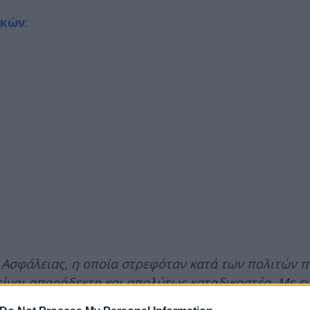
ικών
:
 Ασφάλειας, η οποία στρεφόταν κατά των πολιτών 
 είναι απαράδεκτη και απολύτως καταδικαστέα. Με ε
ατοποιήθηκε διάβημα διαμαρτυρίας, αναφορικά με 