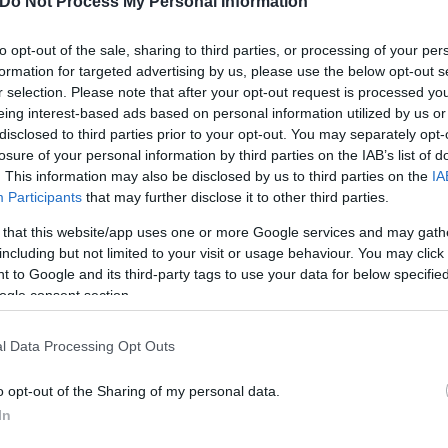
Do Not Process My Personal Information
 ανθρωπιστικό δίκαιο και τα ανθρώπινα δικαιώματα
εραίωση όλων των διαδικασιών και σε άμεση απελευ
to opt-out of the sale, sharing to third parties, or processing of your per
formation for targeted advertising by us, please use the below opt-out s
r selection. Please note that after your opt-out request is processed y
eing interest-based ads based on personal information utilized by us or
ερο
Flash.gr
στην αναζήτηση της
Google
disclosed to third parties prior to your opt-out. You may separately opt-
losure of your personal information by third parties on the IAB’s list of
. This information may also be disclosed by us to third parties on the
IA
Participants
that may further disclose it to other third parties.
 that this website/app uses one or more Google services and may gath
including but not limited to your visit or usage behaviour. You may click 
 to Google and its third-party tags to use your data for below specifi
ogle consent section.
l Data Processing Opt Outs
εν Γκβιρ για τους ακτιβιστές: Δεν συνάδει με τις
o opt-out of the Sharing of my personal data.
In
υν στο Ισραήλ οι Έλληνες που συμμετείχαν στον