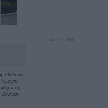
ορά Έλληνες
 Γιώργου
ικάζοντας
ν Ελλήνων