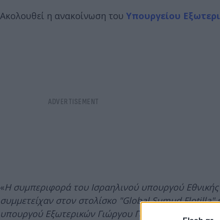
Ακολουθεί η ανακοίνωση του
Υπουργείου Εξωτερ
«
Η συμπεριφορά του Ισραηλινού υπουργού Εθνικής
συμμετείχαν στον στολίσκο "Global Sumud Flotilla"
υπουργού Εξωτερικών Γιώργου Γεραπετρίτη, πραγμ