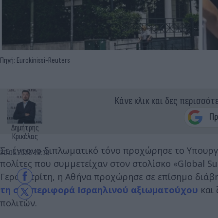
Πηγή: Eurokinissi-Reuters
Κάνε κλικ και δες περισσότ
Δημήτρης
Κρικέλας
Σε έντονο διπλωματικό τόνο προχώρησε το Υπουργε
20.05.2026 18:19
πολίτες που συμμετείχαν στον στολίσκο «Global Su
Γεραπετρίτη, η Αθήνα προχώρησε σε επίσημο διάβη
τη συμπεριφορά Ισραηλινού αξιωματούχου
και 
πολιτών.