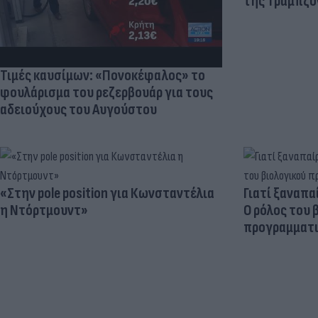
της Τραμπζον
Τιμές καυσίμων: «Πονοκέφαλος» το
φουλάρισμα του ρεζερβουάρ για τους
αδειούχους του Αυγούστου
«Στην pole position για Κωνσταντέλια
Γιατί ξαναπα
η Ντόρτμουντ»
Ο ρόλος του 
προγραμματι