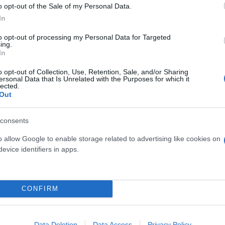
o opt-out of the Sale of my Personal Data.
In
 μάγουλο»: Ο Μπεν-Γκβιρ τα βάζει με τον υπουργό
to opt-out of processing my Personal Data for Targeted
ing.
 του Μπεν-Γκβιρ για τους ακτιβιστές - «Δεν υπάρ
In
o opt-out of Collection, Use, Retention, Sale, and/or Sharing
κω σε αυτούς που έχουν πιστέψει το αφήγημα των
ersonal Data that Is Unrelated with the Purposes for which it
lected.
Out
σό από μέλη του March to Gaza - Ζητούν άμεση
ων
consents
ιβιστές του Flotilla - Συνεχίζεται η κατακραυγή γ
o allow Google to enable storage related to advertising like cookies on
evice identifiers in apps.
λλία για τον Ισραηλινό υπουργό Μπεν-Γκβιρ
ην Αλβανία για τον τραυματισμό Έλληνα πολίτη σ
CONFIRM
Data Deletion
Data Access
Privacy Policy