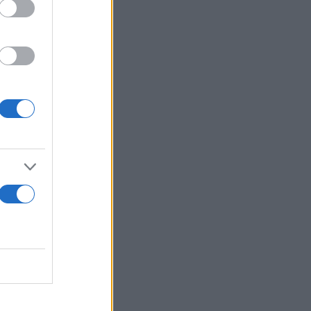
χει
 ήρεμων
ια τον
τα