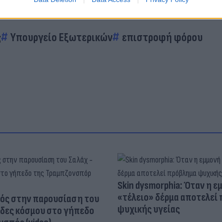
ς
Υπουργείο Εξωτερικών
επιστροφή φόρου
Skin dysmorphia: Όταν η ε
«τέλειο» δέρμα αποτελεί
ός στην παρουσίαση του
ψυχικής υγείας
άδες κόσμου στο γήπεδο