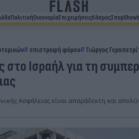
λάδα
Πολιτική
Οικονομία
Επιχειρήσεις
Κόσμος
Σπορ
Showb
ωτερικών
επιστροφή φόρου
Γιώργος Γεραπετρί
νας στο Ισραήλ για τη συμπ
ιας
ικής Ασφάλειας είναι απαράδεκτη και απολύτ