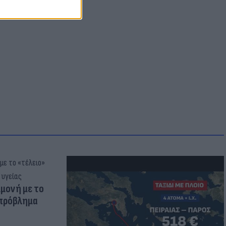
μμονή με το
 πρόβλημα