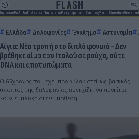
ιδήσεων
Ελλάδα
Πολιτική
Οικονομία
Επιχειρήσεις
Κόσμος
Σπορ
Showbiz
Weekend
Ελλάδα
Δολοφονίες
Έγκλημα
Αστυνομία
Αίγιο: Νέα τροπή στο διπλό φονικό - Δεν
βρέθηκε αίμα του Ιταλού σε ρούχα, ούτε
DNA και αποτυπώματα
Ο 65χρονος που έχει προφυλακιστεί ως βασικός
ύποπτος της δολοφονίας συνεχίζει να αρνείται
κάθε εμπλοκή στην υπόθεση.