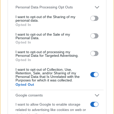
ιατροδικαστικά ευρήματα που έχουν διενεργηθεί,
Please note that this website/app uses one or more Google
Personal Data Processing Opt Outs
services and may gather and store information including but
με σκοπό τη διασφάλιση της απόλυτης
not limited to your visit or usage behaviour. You may click to
I want to opt-out of the Sharing of my
εγκυρότητας των στοιχείων. Από τις φυλακές
personal data.
grant or deny consent to Google and its third-party tags to
Opted In
Κορυδαλλού όπου κρατείται, ο 65χρονος επιμένει
use your data for below specified purposes in below Google
consent section.
σθεναρά στην αθωότητά του με την υπεράσπιση να
I want to opt-out of the Sale of my
Personal Data.
τονίζει πως η διαδικασία βρίσκεται ακόμη σε
Opted In
προκαταρκτικό στάδιο.
I want to opt-out of processing my
Personal Data for Targeted Advertising.
Opted In
Την ίδια ώρα, από την πλευρά της οικογένειας των
θυμάτων, οι πληροφορίες αναφέρουν ότι η αδελφή
I want to opt-out of Collection, Use,
Retention, Sale, and/or Sharing of my
της άτυχης 54χρονης έχει ήδη κινηθεί νομικά,
Personal Data that Is Unrelated with the
Purposes for which it was collected.
δηλώνοντας παράσταση προς υποστήριξη της
Opted Out
κατηγορίας (πολιτική αγωγή) για τη διπλή
Google consents
ανθρωποκτονία.
I want to allow Google to enable storage
related to advertising like cookies on web or