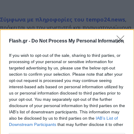
Σύμφωνα με πληροφορίες του tempo24.news
,
πρόκειται για τον γενετιστή και πραγματογνώμονα
Γιώργο Φίτσιαλο, ο οποίος με τη χρήση
Flash.gr -
Do Not Process My Personal Information
εξειδικευμένων τεχνολογικών μέσων, κατάφερε να
εισφέρει τα κρίσιμα στοιχεία που αποκάλυψαν το
If you wish to opt-out of the sale, sharing to third parties, or
έγκλημα με θύμα τον 26χρονο Μάριο
processing of your personal or sensitive information for
Παπαγεωργίου, που εξαφανίστηκε τον Αυγούστου
targeted advertising by us, please use the below opt-out
section to confirm your selection. Please note that after your
του 2012, όταν έφυγε με το αυτοκίνητό με
opt-out request is processed you may continue seeing
προορισμό την Αθήνα από το Διακοπτό Αιγιαλείας,
interest-based ads based on personal information utilized by
όπου έκανε διακοπές με τη μητέρα του.
us or personal information disclosed to third parties prior to
your opt-out. You may separately opt-out of the further
disclosure of your personal information by third parties on the
Ο κ. Φίτσιαλος και η επιστημονική του ομάδα
IAB’s list of downstream participants. This information may
πρόκειται να παρακολουθήσουν εξονυχιστικά όλες
also be disclosed by us to third parties on the
IAB’s List of
Downstream Participants
that may further disclose it to other
τις εξειδικευμένες εργαστηριακές εξετάσεις, τις
third parties.
αναλύσεις δειγμάτων DNA, καθώς και τα