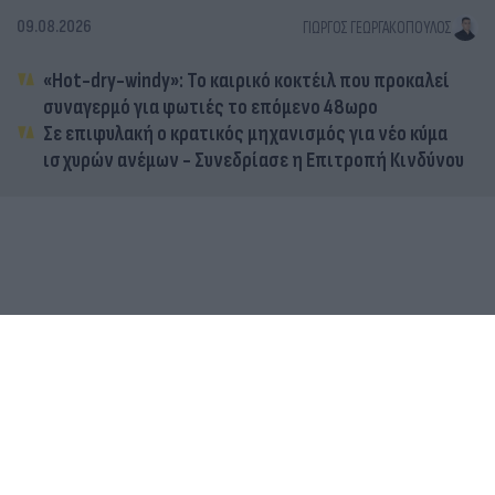
09.08.2026
ΓΙΏΡΓΟΣ ΓΕΩΡΓΑΚΌΠΟΥΛΟΣ
«Hot-dry-windy»: Το καιρικό κοκτέιλ που προκαλεί
συναγερμό για φωτιές το επόμενο 48ωρο
Σε επιφυλακή ο κρατικός μηχανισμός για νέο κύμα
ισχυρών ανέμων - Συνεδρίασε η Επιτροπή Κινδύνου