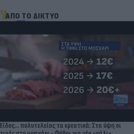
ΑΠΟ ΤΟ ΔΙΚΤΥΟ
Είδος... πολυτελείας τα κρεατικά: Στα ύψη οι
τιμές στο μοσχάρι - Φόβοι για νέο «ράλι»