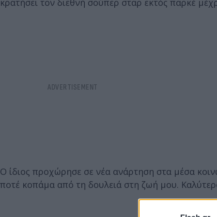
κρατήσει τον διεθνή σούπερ σταρ εκτός παρκέ μέχρι
Ο ίδιος προχώρησε σε νέα ανάρτηση στα μέσα κοιν
ποτέ κοπάμα από τη δουλειά στη ζωή μου. Καλύτερα