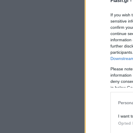
Flash.gr -
If you wish 
sensitive in
confirm you
continue se
information 
further disc
participants
Downstream 
Please note
information 
deny consent
in below Go
Persona
I want t
Opted 