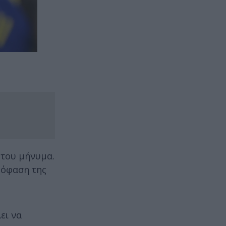
 του μήνυμα.
πόφαση της
ει να