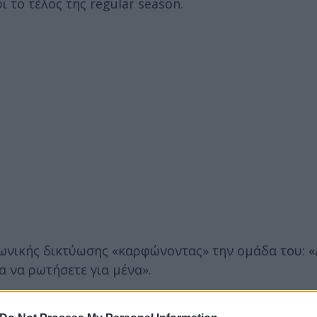
 το τέλος της regular season.
ωνικής δικτύωσης «καρφώνοντας» την ομάδα του: «
 να ρωτήσετε για μένα».