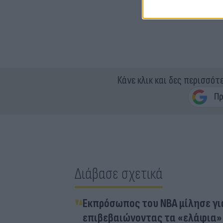
Κάνε κλικ και δες περισσότ
Διάβασε σχετικά
Εκπρόσωπος του ΝΒΑ μίλησε γι
επιβεβαιώνοντας τα «ελάφια»