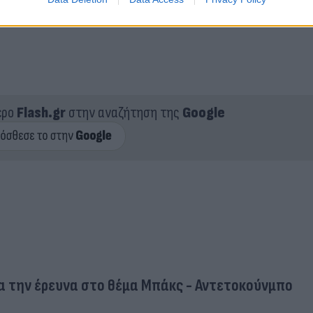
ερο
Flash.gr
στην αναζήτηση της
Google
α την έρευνα στο θέμα Μπάκς - Αντετοκούνμπο