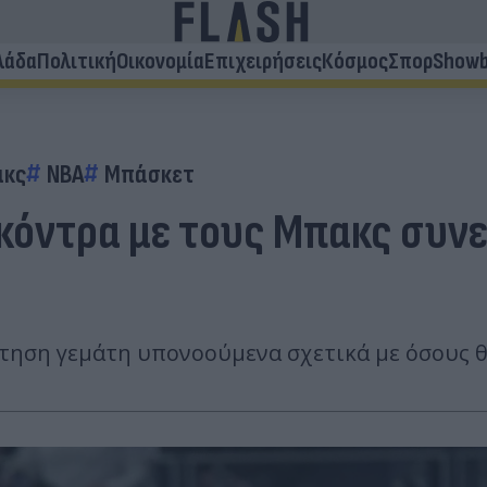
λάδα
Πολιτική
Οικονομία
Επιχειρήσεις
Κόσμος
Σπορ
Showb
ακς
NBA
Μπάσκετ
κόντρα με τους Μπακς συνε
ρτηση γεμάτη υπονοούμενα σχετικά με όσους 