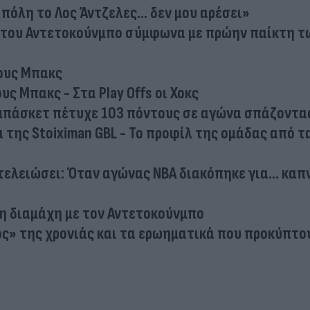
πόλη το Λος Άντζελες... δεν μου αρέσει»
δα του Αντετοκούνμπο σύμφωνα με πρώην παίκτη τ
τους Μπακς
υς Μπακς - Στα Play Offs οι Χοκς
μπάσκετ πέτυχε 103 πόντους σε αγώνα σπάζοντα
α της Stoiximan GBL - Το προφίλ της ομάδας από τ
 τελειώσει: Όταν αγώνας NBA διακόπηκε για… καπ
τη διαμάχη με τον Αντετοκούνμπο
ς» της χρονιάς και τα ερωηματικά που προκύπτου