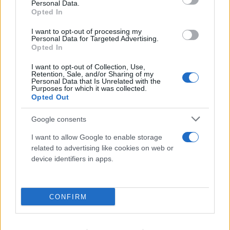
Personal Data.
Opted In
I want to opt-out of processing my
Personal Data for Targeted Advertising.
Opted In
Πάρος: Το χρονικό της τραγωδίας και τα
I want to opt-out of Collection, Use,
Retention, Sale, and/or Sharing of my
τρία σημεία που θα ρίξουν φως - Η
Personal Data that Is Unrelated with the
Purposes for which it was collected.
αυτοθυσία του μπάρμαν
Opted Out
08.08.2026
Google consents
Τραγωδία στην Πάρο: Ο ιδιοκτήτης του beach bar είχε
I want to allow Google to enable storage
related to advertising like cookies on web or
δηλωθεί ως ναυαγοσώστης
device identifiers in apps.
Τραγωδία στην Πάρο: Πνίγηκε 4χρονο παιδί σε πισίνα
– Προσήχθησαν γονείς και ιδιοκτήτης
CONFIRM