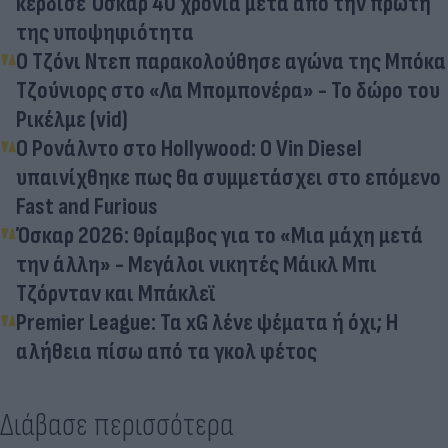
κέρδισε Όσκαρ 40 χρόνια μετά από την πρώτη
της υποψηφιότητα
Ο Τζόνι Ντεπ παρακολούθησε αγώνα της Μπόκα
Τζούνιορς στο «Λα Μπομπονέρα» - Το δώρο του
Ρικέλμε (vid)
Ο Ρονάλντο στο Hollywood: Ο Vin Diesel
υπαινίχθηκε πως θα συμμετάσχει στο επόμενο
Fast and Furious
Όσκαρ 2026: Θρίαμβος για το «Μια μάχη μετά
την άλλη» - Μεγάλοι νικητές Μάικλ Μπι
Τζόρνταν και Μπάκλεϊ
Premier League: Τα xG λένε ψέματα ή όχι; Η
αλήθεια πίσω από τα γκολ φέτος
Διάβασε περισσότερα