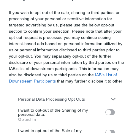
If you wish to opt-out of the sale, sharing to third parties, or
processing of your personal or sensitive information for
targeted advertising by us, please use the below opt-out
section to confirm your selection. Please note that after your
opt-out request is processed you may continue seeing
interest-based ads based on personal information utilized by
us or personal information disclosed to third parties prior to
your opt-out. You may separately opt-out of the further
disclosure of your personal information by third parties on the
IAB’s list of downstream participants. This information may
also be disclosed by us to third parties on the
IAB’s List of
Downstream Participants
that may further disclose it to other
third parties.
Please note that this website/app uses one or more Google
Personal Data Processing Opt Outs
services and may gather and store information including but
not limited to your visit or usage behaviour. You may click to
I want to opt-out of the Sharing of my
personal data.
grant or deny consent to Google and its third-party tags to
Opted In
use your data for below specified purposes in below Google
consent section.
I want to opt-out of the Sale of my