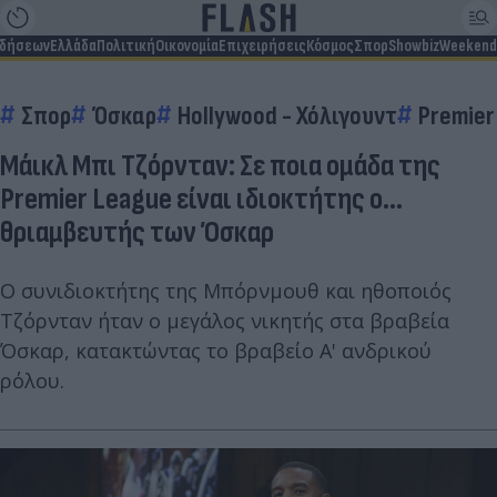
ιδήσεων
Ελλάδα
Πολιτική
Οικονομία
Επιχειρήσεις
Κόσμος
Σπορ
Showbiz
Weekend
Σπορ
Όσκαρ
Hollywood - Χόλιγουντ
Premier
Μάικλ Μπι Τζόρνταν: Σε ποια ομάδα της
Premier League είναι ιδιοκτήτης ο...
θριαμβευτής των Όσκαρ
Ο συνιδιοκτήτης της Μπόρνμουθ και ηθοποιός
Τζόρνταν ήταν ο μεγάλος νικητής στα βραβεία
Όσκαρ, κατακτώντας το βραβείο Α' ανδρικού
ρόλου.