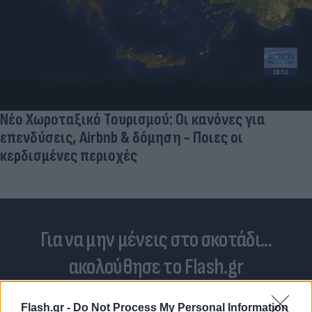
Γιατί οι Έλληνες γελάσαμε πολύ με τη νέα
φανέλα του Σαλάχ (αλλά δεν είναι, προφανώς,
αυτό που νομίζουμε)
Για να μην μένεις στο σκοτάδι...
ακολούθησε το Flash.gr
Flash.gr -
Do Not Process My Personal Information