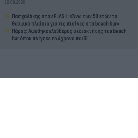
10.08.2026
Πασχαλάκης στον FLASH: «Άνω των 50 ετών το
θεσμικό πλαίσιο για τις πισίνες στα beach bar»
Πάρος: Αφέθηκε ελεύθερος ο ιδιοκτήτης του beach
bar όπου πνίγηκε το 4χρονο παιδί