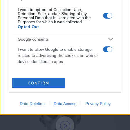
Ο Ozon προσθέτει μικρές, σχεδόν υπόγειες
I want to opt-out of Collection, Use,
Retention, Sale, and/or Sharing of my
«διορθώσεις» στο αρχικό υλικό. Μια πιο ανάλαφρη
Personal Data that Is Unrelated with the
ειρωνεία, στιγμές που ακουμπάνε σε παράδοξο
Purposes for which it was collected.
Opted Out
χιούμορ, ακόμα και μια αδιόρατη ερωτική ένταση
που δεν υπήρχε στο κείμενο του Camus. Αυτές οι
Google consents
λεπτομέρειες δεν υποβαθμίζουν τη φιλοσοφία της
I want to allow Google to enable storage
ιστορίας, αλλά τη μεταφέρουν σε έναν πιο
related to advertising like cookies on web or
σύγχρονο χώρο και χρόνο.
device identifiers in apps.
Μια ταινία που «ματαιοπονεί»
CONFIRM
Data Deletion
Data Access
Privacy Policy