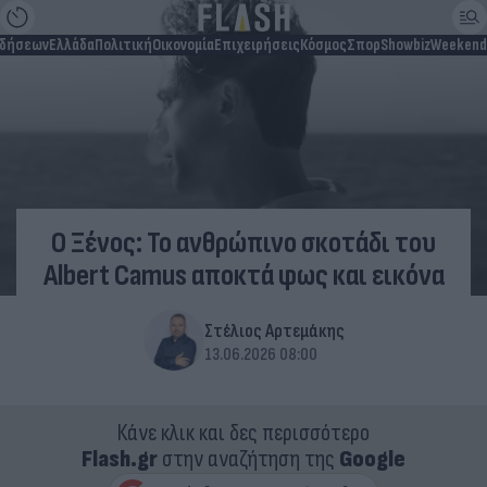
ιδήσεων
Ελλάδα
Πολιτική
Οικονομία
Επιχειρήσεις
Κόσμος
Σπορ
Showbiz
Weekend
Ο Ξένος: Το ανθρώπινο σκοτάδι του
Albert Camus αποκτά φως και εικόνα
Στέλιος Αρτεμάκης
13.06.2026 08:00
Κάνε κλικ και δες περισσότερο
Flash.gr
στην αναζήτηση της
Google