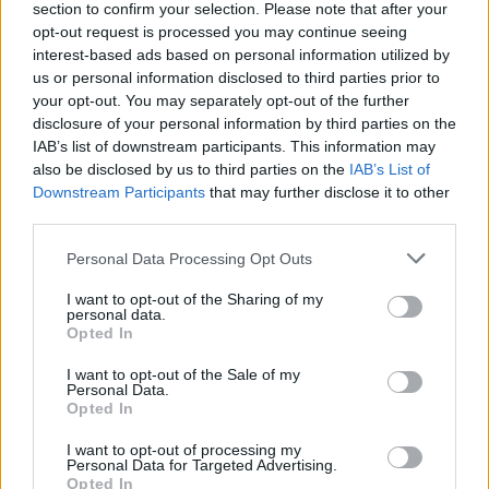
από τον ανελέητο ήλιο, δεν παρουσιάζεται σαν
section to confirm your selection. Please note that after your
κλασικό έγκλημα με κίνητρο. Είναι περισσότερο μια
opt-out request is processed you may continue seeing
interest-based ads based on personal information utilized by
ανορθογραφία σε μια παράδοξη πραγματικότητα.
us or personal information disclosed to third parties prior to
Το όπλο, το φως πάνω στο μαχαίρι, η ένταση του
your opt-out. You may separately opt-out of the further
καλοκαιριού, όλα συνωμοτούν σε μια πράξη που
disclosure of your personal information by third parties on the
IAB’s list of downstream participants. This information may
δεν ζητά εξήγηση.
also be disclosed by us to third parties on the
IAB’s List of
Downstream Participants
that may further disclose it to other
Αυτό που κατά τα φαινόμενα προκαλεί το
third parties.
ενδιαφέρον του Ozon είναι το πώς αυτή η
Please note that this website/app uses one or more Google
Personal Data Processing Opt Outs
αδιαφορία αποκτά πολιτικό βάρος μέσα στο
services and may gather and store information including but
not limited to your visit or usage behaviour. You may click to
I want to opt-out of the Sharing of my
αποικιοκρατικό πλαίσιο. Το θύμα δεν μένει
personal data.
grant or deny consent to Google and its third-party tags to
ανώνυμο όπως στο βιβλίο· αποκτά όνομα, ιστορία,
Opted In
use your data for below specified purposes in below Google
παρουσία. Και έτσι η «ουδετερότητα» του Μερσώ
consent section.
I want to opt-out of the Sale of my
αρχίζει να ραγίζει. Είναι ένας λευκός Ευρωπαίος
Personal Data.
Opted In
μέσα σε ένα σύστημα όπου η ζωή των άλλων έχει
ήδη υποτιμηθεί πριν καν φτάσει στο δικαστήριο.
I want to opt-out of processing my
Personal Data for Targeted Advertising.
Opted In