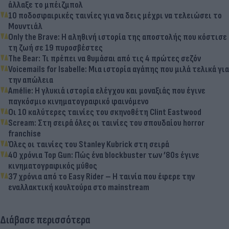
άλλαξε το μπέιζμπολ
10 ποδοσφαιρικές ταινίες για να δεις μέχρι να τελειώσει το
Μουντιάλ
Only the Brave: Η αληθινή ιστορία της αποστολής που κόστισε
τη ζωή σε 19 πυροσβέστες
The Bear: Τι πρέπει να θυμάσαι από τις 4 πρώτες σεζόν
Voicemails for Isabelle: Μια ιστορία αγάπης που μιλά τελικά για
την απώλεια
Amélie: Η γλυκιά ιστορία ελέγχου και μοναξιάς που έγινε
παγκόσμιο κινηματογραφικό φαινόμενο
Οι 10 καλύτερες ταινίες του σκηνοθέτη Clint Eastwood
Scream: Στη σειρά όλες οι ταινίες του σπουδαίου horror
franchise
Όλες οι ταινίες του Stanley Kubrick στη σειρά
40 χρόνια Top Gun: Πώς ένα blockbuster των ’80s έγινε
κινηματογραφικός μύθος
37 χρόνια από το Easy Rider – Η ταινία που έφερε την
εναλλακτική κουλτούρα στο mainstream
Διάβασε περισσότερα