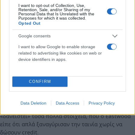
I want to opt-out of Collection, Use,
Retention, Sale, and/or Sharing of my
Personal Data that Is Unrelated with the
Purposes for which it was collected.
Opted Out
Google consents
I want to allow Google to enable storage
related to advertising like cookies on web or
device identifiers in apps.
Πότε ξέρεις ότι έχεις κάνει επιτυχία; Όταν σε
αντιγράφουν. Το
Play Misty For Me
αφηγείται την
CONFIRM
ιστορία μιας βίαιης γυναίκας που τρομοκρατεί
έναν άντρα με τον οποίο έκανε ένα one night
stand. Προφανώς, το
Fatal Attraction
του 1987 με
Data Deletion
Data Access
Privacy Policy
τους Michael Douglas και Glenn Close έχει
«δανειστεί» τόσα πολλά στοιχεία, που ο Eastwood
είπε ότι απλά ξαναγύρισαν την ταινία χωρίς να
δώσουν credit.