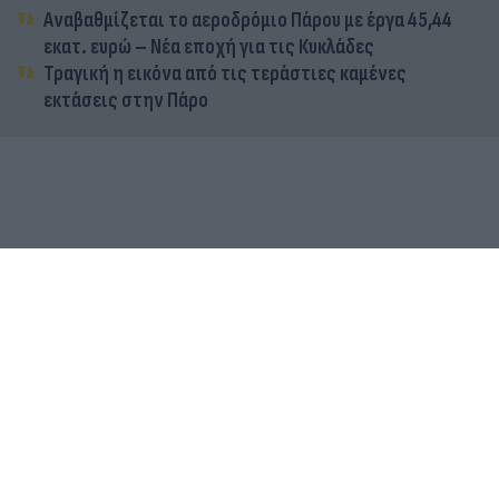
Αναβαθμίζεται το αεροδρόμιο Πάρου με έργα 45,44
εκατ. ευρώ – Νέα εποχή για τις Κυκλάδες
Τραγική η εικόνα από τις τεράστιες καμένες
εκτάσεις στην Πάρο