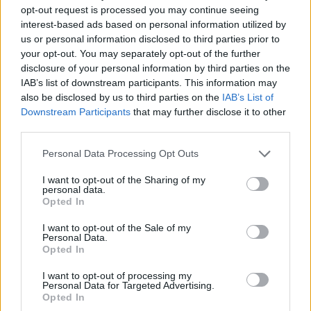
opt-out request is processed you may continue seeing
interest-based ads based on personal information utilized by
us or personal information disclosed to third parties prior to
your opt-out. You may separately opt-out of the further
disclosure of your personal information by third parties on the
Εδώ έχουμε μια σύναξη αστέρων σε μια ταινία
IAB’s list of downstream participants. This information may
also be disclosed by us to third parties on the
IAB’s List of
χωρίς καθόλου γκλάμουρ. Ένας φωτογράφος
Downstream Participants
that may further disclose it to other
γεφυρών (τον οποίο υποδύεται ο Eastwood)
third parties.
ερωτεύεται μία αγρότισσα (Meryl Streep). Η
Please note that this website/app uses one or more Google
Personal Data Processing Opt Outs
ρομαντική ιστορία των δύο χαρακτήρων είναι μια
services and may gather and store information including but
από τις πιο συγκινητικές και χαμηλών τόνων που
not limited to your visit or usage behaviour. You may click to
I want to opt-out of the Sharing of my
personal data.
έχει σκηνοθετήσει ο Eastwood.
grant or deny consent to Google and its third-party tags to
Opted In
use your data for below specified purposes in below Google
consent section.
I want to opt-out of the Sale of my
5. Play Misty For Me (1971)
Personal Data.
Opted In
I want to opt-out of processing my
Personal Data for Targeted Advertising.
Opted In