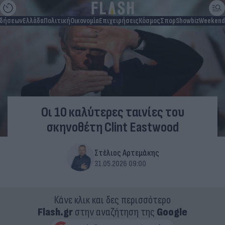
ιδήσεων
Ελλάδα
Πολιτική
Οικονομία
Επιχειρήσεις
Κόσμος
Σπορ
Showbiz
Weekend
Οι 10 καλύτερες ταινίες του
σκηνοθέτη Clint Eastwood
Στέλιος Αρτεμάκης
31.05.2026 09:00
Κάνε κλικ και δες περισσότερο
Flash.gr
στην αναζήτηση της
Google