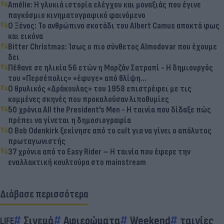
Amélie: Η γλυκιά ιστορία ελέγχου και μοναξιάς που έγινε
παγκόσμιο κινηματογραφικό φαινόμενο
Ο Ξένος: Το ανθρώπινο σκοτάδι του Albert Camus αποκτά φως
και εικόνα
Bitter Christmas: Ίσως ο πιο σύνθετος Almodovar που έχουμε
δει
Πέθανε σε ηλικία 56 ετών η Μαρζάν Σατραπί - Η δημιουργός
του «Περσέπολις» «έφυγε» από θλίψη...
Ο θρυλικός «Δράκουλας» του 1958 επιστρέφει με τις
κομμένες σκηνές που προκαλούσαν λιποθυμίες
50 χρόνια All the President’s Men - H ταινία που δίδαξε πώς
πρέπει να γίνεται η δημοσιογραφία
Ο Bob Odenkirk ξεκίνησε από το cult για να γίνει ο απόλυτος
πρωταγωνιστής
37 χρόνια από το Easy Rider – Η ταινία που έφερε την
εναλλακτική κουλτούρα στο mainstream
Διάβασε περισσότερα
Σινεμά
Αφιερώματα
Weekend
ταινίες
LIFE