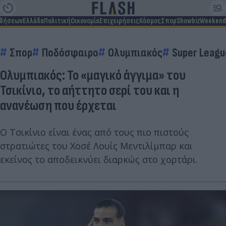
ιδήσεων
Ελλάδα
Πολιτική
Οικονομία
Επιχειρήσεις
Κόσμος
Σπορ
Showbiz
Weekend
Σπορ
Ποδόσφαιρο
Ολυμπιακός
Super Leagu
Ολυμπιακός: Το «μαγικό άγγιμα» του
Τσικίνιο, το αήττητο σερί του και η
ανανέωση που έρχεται
Ο Τσικίνιο είναι ένας από τους πιο πιστούς
στρατιώτες του Χοσέ Λουίς Μεντιλίμπαρ και
εκείνος το αποδεικνύει διαρκώς στο χορτάρι.