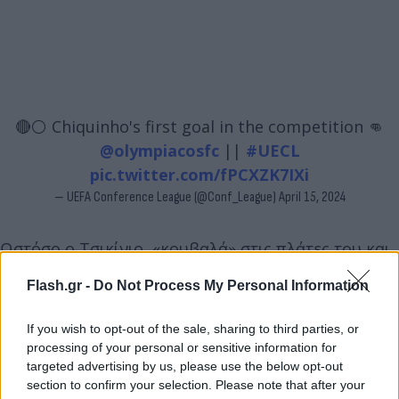
🔴⚪️ Chiquinho's first goal in the competition 👊
@olympiacosfc
||
#UECL
pic.twitter.com/fPCXZK7IXi
— UEFA Conference League (@Conf_League)
April 15, 2024
Ωστόσο ο Τσικίνιο, «κουβαλά» στις πλάτες του και
ένα αήττητο ρεκόρ με τη φανέλα του Ολυμπιακού
Flash.gr -
Do Not Process My Personal Information
καθώς σε όποιο ματς έχει σκοράρει η μοιράσει
ασίστ οι «ερυθρόλευκοι» δεν έχουν ηττηθεί ποτέ.
If you wish to opt-out of the sale, sharing to third parties, or
Συγκεκριμένα ο «Τσίκι» έχει σκοράρει 13 γκολ σε
processing of your personal or sensitive information for
όλες τις διοργανώσεις και έχει μοιράσει 8 ασιστ,
targeted advertising by us, please use the below opt-out
section to confirm your selection. Please note that after your
διατηρώντας ένα εντυπωσιακό ρεκόρ αυτόν τον