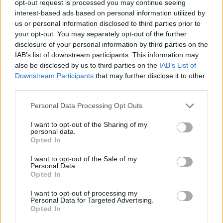
opt-out request is processed you may continue seeing
ενάμιση χρόνο που αγωνίζεται με τα
interest-based ads based on personal information utilized by
«ερυθρόλευκα».
us or personal information disclosed to third parties prior to
your opt-out. You may separately opt-out of the further
disclosure of your personal information by third parties on the
Αναλυτικά τα γκολ και οι ασιστ του Τσικίνιο:
IAB’s list of downstream participants. This information may
also be disclosed by us to third parties on the
IAB’s List of
Ολυμπιακός - Φενέρμπαχτσε: 3-2 (γκολ)
Downstream Participants
that may further disclose it to other
third parties.
προημιτελικά Conference League (11/4/24)
Please note that this website/app uses one or more Google
Personal Data Processing Opt Outs
services and may gather and store information including but
not limited to your visit or usage behaviour. You may click to
I want to opt-out of the Sharing of my
personal data.
grant or deny consent to Google and its third-party tags to
Opted In
use your data for below specified purposes in below Google
consent section.
I want to opt-out of the Sale of my
Personal Data.
Opted In
I want to opt-out of processing my
Personal Data for Targeted Advertising.
Opted In