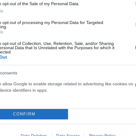
o opt-out of the Sale of my Personal Data.
In
to opt-out of processing my Personal Data for Targeted
ing.
In
o opt-out of Collection, Use, Retention, Sale, and/or Sharing
ersonal Data that Is Unrelated with the Purposes for which it
lected.
Out
consents
o allow Google to enable storage related to advertising like cookies on
evice identifiers in apps.
CONFIRM
Data Deletion
Data Access
Privacy Policy