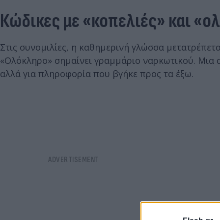
Κώδικες με «κοπελιές» και «ο
Στις συνομιλίες, η καθημερινή γλώσσα μετατρέπετα
«Ολόκληρο» σημαίνει γραμμάριο ναρκωτικού. Μια α
αλλά για πληροφορία που βγήκε προς τα έξω.