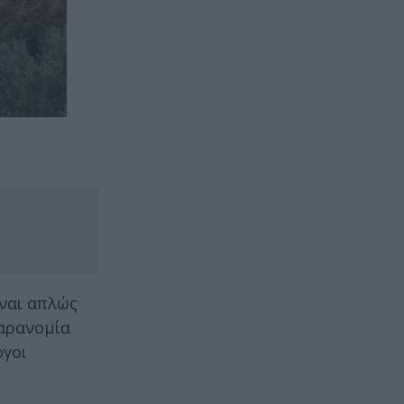
ίναι απλώς
παρανομία
ογοι