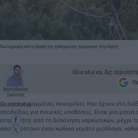
Φωτογραφία από τη δράση της εγκληματικής οργάνωσης στην Κρήτη
Κάνε κλικ και δες περισσότ
Χριστόδουλος
Σκούντας
Οι καταγεγραμμένες συνομιλίες που έχουν στη διά
04.09.2025 09:34
αποδείξεις για ποινικές υποθέσεις. Είναι μια ματ
στην Κρήτη: από τη διακίνηση ναρκωτικών, μέχρι τ
αποκαλύπτουν έναν κώδικα γεμάτο μισόλογα, «αθώε