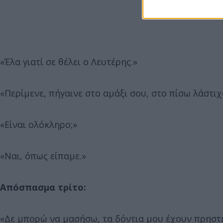
«Έλα γιατί σε θέλει ο Λευτέρης.»
«Περίμενε, πήγαινε στο αμάξι σου, στο πίσω λάστιχο
«Είναι ολόκληρο;»
«Ναι, όπως είπαμε.»
Απόσπασμα τρίτο:
«Δε μπορώ να μασήσω, τα δόντια μου έχουν πρηστε