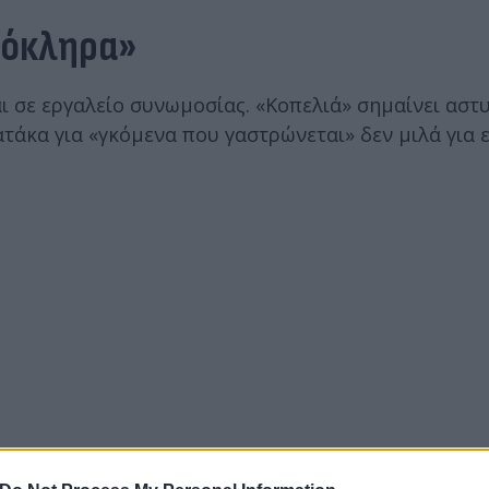
λόκληρα»
ι σε εργαλείο συνωμοσίας. «Κοπελιά» σημαίνει αστ
τάκα για «γκόμενα που γαστρώνεται» δεν μιλά για 