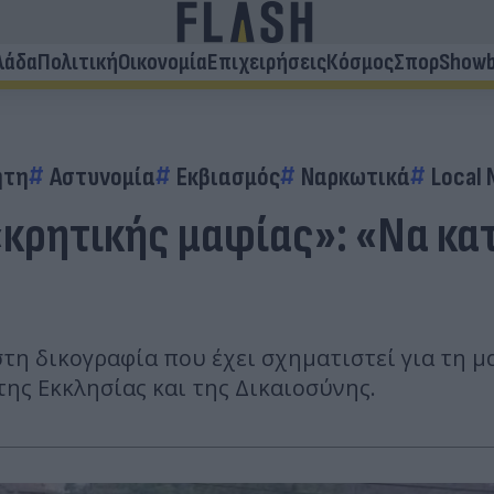
λάδα
Πολιτική
Οικονομία
Επιχειρήσεις
Κόσμος
Σπορ
Showb
ήτη
Αστυνομία
Εκβιασμός
Ναρκωτικά
Local
«κρητικής μαφίας»: «Να κατ
τη δικογραφία που έχει σχηματιστεί για τη μ
ης Εκκλησίας και της Δικαιοσύνης.