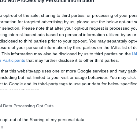
Do Not Process My Personal Information
to opt-out of the sale, sharing to third parties, or processing of your per
formation for targeted advertising by us, please use the below opt-out s
r selection. Please note that after your opt-out request is processed y
eing interest-based ads based on personal information utilized by us or
disclosed to third parties prior to your opt-out. You may separately opt-
losure of your personal information by third parties on the IAB’s list of
ξουμε θα σου πω. Αλλά να κατέεις, η γκόμενα γαστρ
. This information may also be disclosed by us to third parties on the
IA
Participants
that may further disclose it to other third parties.
 that this website/app uses one or more Google services and may gath
including but not limited to your visit or usage behaviour. You may click 
 to Google and its third-party tags to use your data for below specifi
ogle consent section.
l Data Processing Opt Outs
o opt-out of the Sharing of my personal data.
In