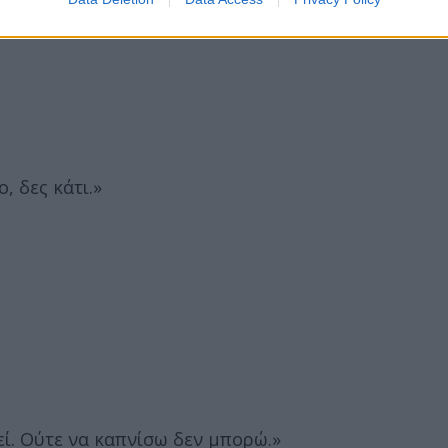
, δες κάτι.»
ί. Ούτε να καπνίσω δεν μπορώ.»