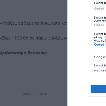
I want t
Opted 
I want 
Advertis
«Ντάξει, τα λέμε το πρωί από κοντά.»
Opted 
I want t
«Στις 11:30 θα σε πάρω τηλέφωνο.»
of my P
was col
Opted 
Απόσπασμα δεύτερο:
Google 
I want t
web or d