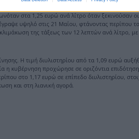
 οποία περιλαμβάνει τον Ειδικό Φόρο Κατανάλωσης 
νόταν στα 1,25 ευρώ ανά λίτρο όταν ξεκινούσαν οι
έγραψε υψηλό στις 21 Μαΐου, φτάνοντας περίπου τα
κλιμάκωση της τάξεως των 12 λεπτών ανά λίτρο, με
ίνησης. Η τιμή διυλιστηρίου από τα 1,09 ευρώ αυξή
οία η κυβέρνηση προχώρησε σε οριζόντια επιδότησ
ρίπου στο 1,17 ευρώ σε επίπεδο διυλιστηρίου, στο
ωση και στη λιανική αγορά.