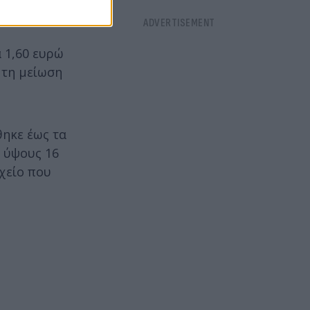
αλλά όχι τον
 1,60 ευρώ
 τη μείωση
θηκε έως τα
η ύψους 16
ιχείο που