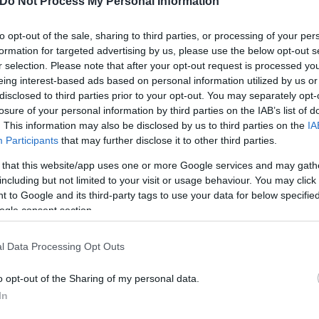
Do Not Process My Personal Information
ναι ότι η αγορά κινείται πλέον σε πτωτική τροχιά. 
ηνότερα τόσο την αμόλυβδη βενζίνη όσο και το πε
to opt-out of the sale, sharing to third parties, or processing of your per
formation for targeted advertising by us, please use the below opt-out s
news
.
r selection. Please note that after your opt-out request is processed y
eing interest-based ads based on personal information utilized by us or
disclosed to third parties prior to your opt-out. You may separately opt-
losure of your personal information by third parties on the IAB’s list of
. This information may also be disclosed by us to third parties on the
IA
Participants
that may further disclose it to other third parties.
 that this website/app uses one or more Google services and may gath
including but not limited to your visit or usage behaviour. You may click 
 to Google and its third-party tags to use your data for below specifi
ogle consent section.
l Data Processing Opt Outs
 διαθέτουν αμόλυβδη ακόμη και κάτω από τα 2 ευρ
στοιχα, στο πετρέλαιο κίνησης έχουν αρχίσει να ε
o opt-out of the Sharing of my personal data.
In