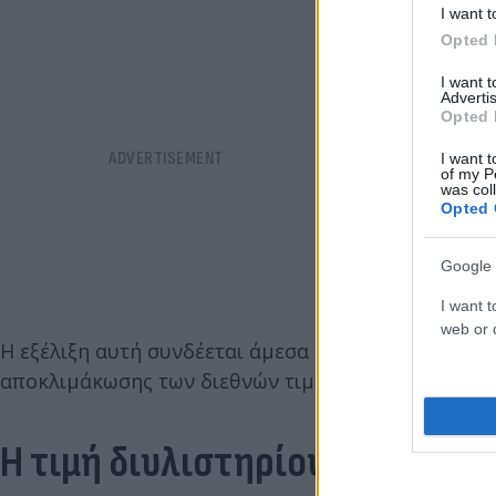
I want t
Opted 
I want 
Advertis
Opted 
I want t
of my P
was col
Opted 
Google 
I want t
web or d
Η εξέλιξη αυτή συνδέεται άμεσα με την υποχώρηση 
αποκλιμάκωσης των διεθνών τιμών πετρελαίου.
Η τιμή διυλιστηρίου