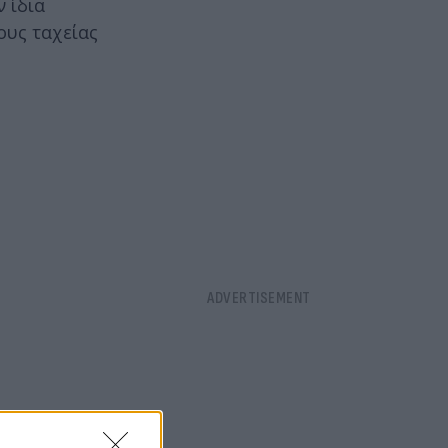
 ίδια
ους ταχείας