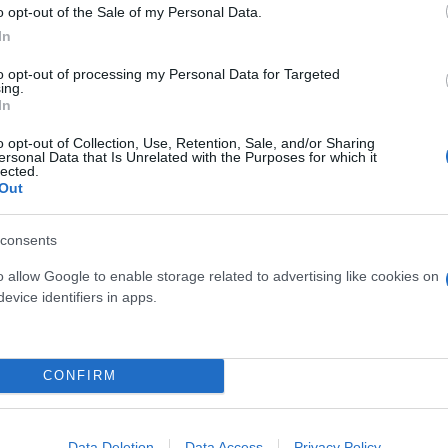
o opt-out of the Sale of my Personal Data.
In
to opt-out of processing my Personal Data for Targeted
ing.
In
o opt-out of Collection, Use, Retention, Sale, and/or Sharing
ersonal Data that Is Unrelated with the Purposes for which it
lected.
Out
consents
o allow Google to enable storage related to advertising like cookies on
evice identifiers in apps.
των τιμών στα διυλιστήρια, η οποία αποτελεί απόρ
CONFIRM
Data Deletion
Data Access
Privacy Policy