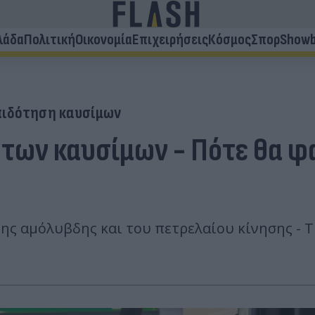
λάδα
Πολιτική
Οικονομία
Επιχειρήσεις
Κόσμος
Σπορ
Showb
πιδότηση καυσίμων
ς των καυσίμων - Πότε θα φ
ης αμόλυβδης και του πετρελαίου κίνησης - Τ