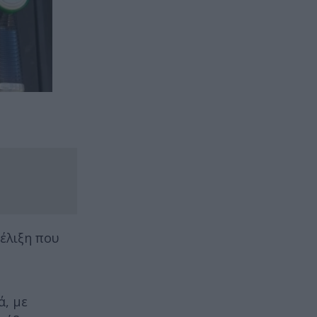
ξέλιξη που
ά, με