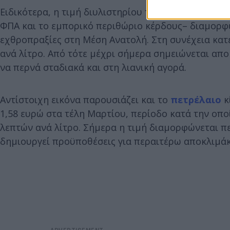
Ειδικότερα, η τιμή διυλιστηρίου της αμόλυβδης –η
ΦΠΑ και το εμπορικό περιθώριο κέρδους– διαμορφω
εχθροπραξίες στη Μέση Ανατολή. Στη συνέχεια κατ
ανά λίτρο. Από τότε μέχρι σήμερα σημειώνεται απο
να περνά σταδιακά και στη λιανική αγορά.
Αντίστοιχη εικόνα παρουσιάζει και το
πετρέλαιο
κ
1,58 ευρώ στα τέλη Μαρτίου, περίοδο κατά την οπ
λεπτών ανά λίτρο. Σήμερα η τιμή διαμορφώνεται πε
δημιουργεί προϋποθέσεις για περαιτέρω αποκλιμάκ