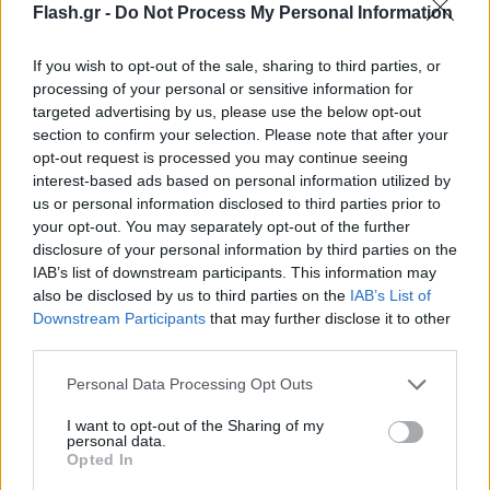
Flash.gr -
Do Not Process My Personal Information
If you wish to opt-out of the sale, sharing to third parties, or
processing of your personal or sensitive information for
targeted advertising by us, please use the below opt-out
section to confirm your selection. Please note that after your
opt-out request is processed you may continue seeing
Συναγερμός στη Στοκχόλμη: Άνδρας επιχείρησε
interest-based ads based on personal information utilized by
να εισβάλει στη ρώσικη πρεσβεία
us or personal information disclosed to third parties prior to
your opt-out. You may separately opt-out of the further
Άγνωστα παραμένουν τα αίτια και το κίνητρο του δράστη ο
disclosure of your personal information by third parties on the
οποίος παραβίασε την κεντρική είσοδο τους κτιρίου με το
IAB’s list of downstream participants. This information may
αυτοκίνητό του.
also be disclosed by us to third parties on the
IAB’s List of
Συντακτική
Downstream Participants
that may further disclose it to other
28.01.2025 10:55
Ομάδα
third parties.
Flash.gr
Please note that this website/app uses one or more Google
Personal Data Processing Opt Outs
services and may gather and store information including but
not limited to your visit or usage behaviour. You may click to
I want to opt-out of the Sharing of my
personal data.
grant or deny consent to Google and its third-party tags to
Opted In
use your data for below specified purposes in below Google