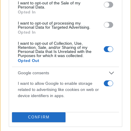
consent section.
I want to opt-out of the Sale of my
Personal Data.
Opted In
I want to opt-out of processing my
Personal Data for Targeted Advertising.
Opted In
I want to opt-out of Collection, Use,
Σουηδία: Drone έριξε μπογιά πάνω από τη ρωσική
Retention, Sale, and/or Sharing of my
πρεσβεία στη Στοκχόλμη
Personal Data that Is Unrelated with the
Purposes for which it was collected.
Opted Out
Δεν έχουν γίνει συλλήψεις, ούτε ταυτοποίηθηκαν ύποπτοι,
πρόσθεσε ο εκπρόσωπος της αστυνομίας.
Google consents
Συντακτική
I want to allow Google to enable storage
29.11.2024 17:47
Ομάδα
Flash.gr
related to advertising like cookies on web or
device identifiers in apps.
CONFIRM