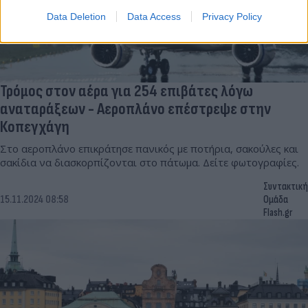
Data Deletion
Data Access
Privacy Policy
Τρόμος στον αέρα για 254 επιβάτες λόγω
αναταράξεων - Αεροπλάνο επέστρεψε στην
Κοπεγχάγη
Στο αεροπλάνο επικράτησε πανικός με ποτήρια, σακούλες και
σακίδια να διασκορπίζονται στο πάτωμα. Δείτε φωτογραφίες.
Συντακτική
15.11.2024 08:58
Ομάδα
Flash.gr