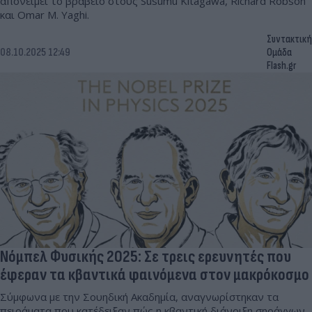
απονείμει το βραβείο στους Susumu Kitagawa, Richard Robson
και Omar M. Yaghi.
Συντακτική
08.10.2025 12:49
Ομάδα
Flash.gr
Νόμπελ Φυσικής 2025: Σε τρεις ερευνητές που
έφεραν τα κβαντικά φαινόμενα στον μακρόκοσμο
Σύμφωνα με την Σουηδική Ακαδημία, αναγνωρίστηκαν τα
πειράματα που κατέδειξαν πώς η κβαντική διάνοιξη σηράγγων