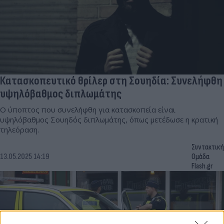
Κατασκοπευτικό θρίλερ στη Σουηδία: Συνελήφθη
υψηλόβαθμος διπλωμάτης
Ο ύποπτος που συνελήφθη για κατασκοπεία είναι
υψηλόβαθμος Σουηδός διπλωμάτης, όπως μετέδωσε η κρατική
τηλεόραση.
Συντακτική
13.05.2025 14:19
Ομάδα
Flash.gr