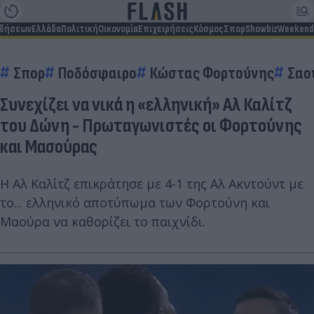
ιδήσεων
Ελλάδα
Πολιτική
Οικονομία
Επιχειρήσεις
Κόσμος
Σπορ
Showbiz
Weekend
Σπορ
Ποδόσφαιρο
Κώστας Φορτούνης
Σαο
Συνεχίζει να νικά η «ελληνική» Αλ Καλίτζ
του Δώνη - Πρωταγωνιστές οι Φορτούνης
και Μασούρας
Η Αλ Καλίτζ επικράτησε με 4-1 της Αλ Ακντούντ με
το... ελληνικό αποτύπωμα των Φορτούνη και
Μαούρα να καθορίζει το παιχνίδι.