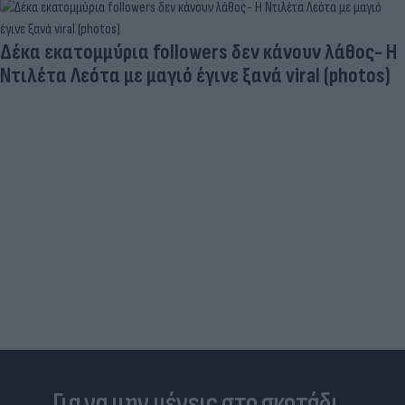
Δραματικός ο απολογισμός από τις μεγάλες
φωτιές - «Κόκκινα» 118 κτίρια σε 325 ελέγχους
Για να μην μένεις στο σκοτάδι...