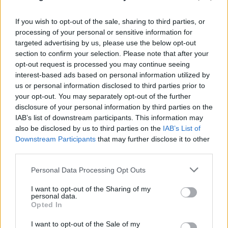
If you wish to opt-out of the sale, sharing to third parties, or
processing of your personal or sensitive information for
targeted advertising by us, please use the below opt-out
section to confirm your selection. Please note that after your
opt-out request is processed you may continue seeing
interest-based ads based on personal information utilized by
us or personal information disclosed to third parties prior to
your opt-out. You may separately opt-out of the further
disclosure of your personal information by third parties on the
IAB’s list of downstream participants. This information may
also be disclosed by us to third parties on the
IAB’s List of
Downstream Participants
that may further disclose it to other
third parties.
Please note that this website/app uses one or more Google
Personal Data Processing Opt Outs
services and may gather and store information including but
not limited to your visit or usage behaviour. You may click to
I want to opt-out of the Sharing of my
personal data.
grant or deny consent to Google and its third-party tags to
Opted In
use your data for below specified purposes in below Google
consent section.
I want to opt-out of the Sale of my