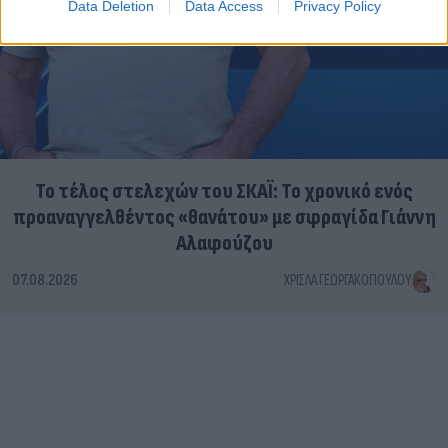
Data Deletion
Data Access
Privacy Policy
Το τέλος στελεχών του ΣΚΑΪ: Το χρονικό ενός
προαναγγελθέντος «θανάτου» με σφραγίδα Γιάννη
Αλαφούζου
07.08.2026
ΧΡΊΣΛΑ ΓΕΩΡΓΑΚΟΠΟΎΛΟΥ