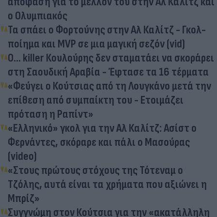
απόφαση για το μέλλον του στην Αλ Καλίτζ και
ο Ολυμπιακός
Τα σπάει ο Φορτούνης στην Αλ Καλίτζ - Γκολ-
ποίημα και MVP σε μια μαγική σεζόν (vid)
Ο... killer Κουλούρης δεν σταματάει να σκοράρει
στη Σαουδική Αραβία - Έφτασε τα 16 τέρματα
«Φεύγει ο Κούτσιας από τη Λουγκάνο μετά την
επίθεση από συμπαίκτη του - Ετοιμάζει
πρόταση η Ραπίντ»
«Ελληνικό» γκολ για την Αλ Καλίτζ: Ασίστ ο
Φερνάντες, σκόραρε και πάλι ο Μασούρας
(video)
«Στους πρώτους στόχους της Τότεναμ ο
Τζόλης, αυτά είναι τα χρήματα που αξιώνει η
Μπρίζ»
Συγγνώμη στον Κούτσια για την «ακατάλληλη