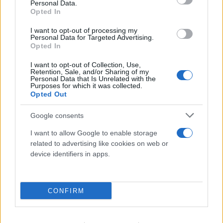
Personal Data.
Opted In
Αδιανόητη καταγγελία για τουρίστα στην Κρήτη:
I want to opt-out of processing my
Personal Data for Targeted Advertising.
Έδειχνε ανήλικη και ρωτούσε «πόσο;»
Opted In
07.08.2026
I want to opt-out of Collection, Use,
Retention, Sale, and/or Sharing of my
Personal Data that Is Unrelated with the
Purposes for which it was collected.
Opted Out
Google consents
I want to allow Google to enable storage
related to advertising like cookies on web or
device identifiers in apps.
CONFIRM