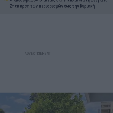
«Τελεσίγραφο» Ισπανίας στην Ιταλία για τη Σένγκεν:
Ζητά άρση των περιορισμών έως την Κυριακή