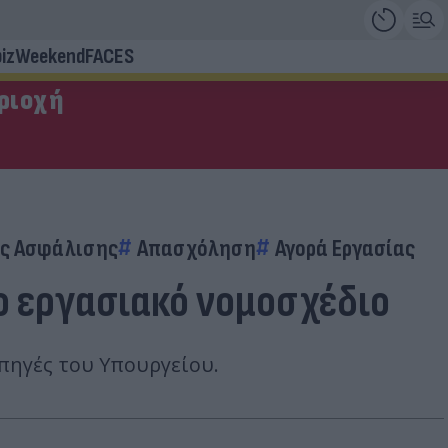
iz
Weekend
FACES
εριοχή
ής Ασφάλισης
Απασχόληση
Αγορά Εργασίας
έο εργασιακό νομοσχέδιο
 πηγές του Υπουργείου.