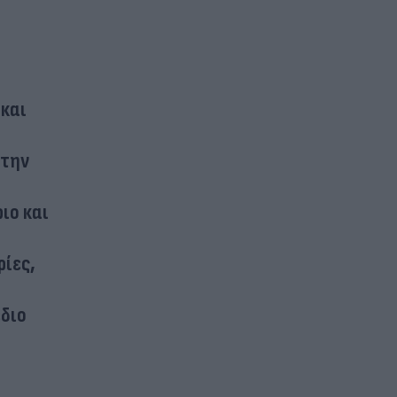
 και
στην
ιο και
ρίες,
έδιο