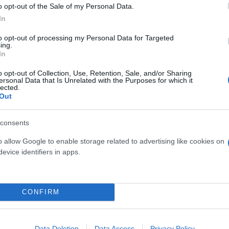
o opt-out of the Sale of my Personal Data.
In
, για να δουλέψει παραπάνω από 9 ώρες και προβλέ
to opt-out of processing my Personal Data for Targeted
ες και της υπερεργασίας με +20% και για τις ώρες
ing.
In
o opt-out of Collection, Use, Retention, Sale, and/or Sharing
ersonal Data that Is Unrelated with the Purposes for which it
lected.
Out
consents
o allow Google to enable storage related to advertising like cookies on
evice identifiers in apps.
CONFIRM
Data Deletion
Data Access
Privacy Policy