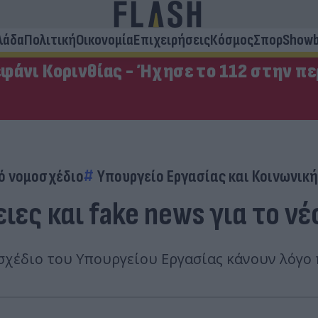
λάδα
Πολιτική
Οικονομία
Επιχειρήσεις
Κόσμος
Σπορ
Showb
φάνι Κορινθίας - Ήχησε το 112 στην π
ό νομοσχέδιο
Υπουργείο Εργασίας και Κοινωνικ
ιες και fake news για το ν
οσχέδιο του Υπουργείου Εργασίας κάνουν λόγο