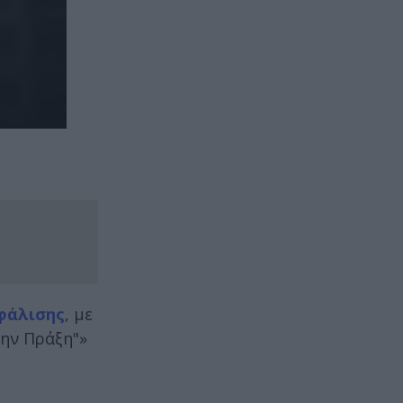
σφάλισης
, με
την Πράξη"»