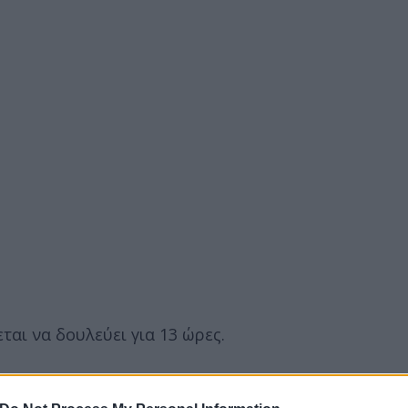
αι να δουλεύει για 13 ώρες.
 την 9η ώρα. Δηλαδή μέχρι την ώρα της υπερεργασία