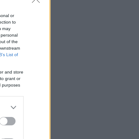
σει τη
sonal or
ection to
ou may
 personal
out of the
 downstream
B’s List of
er and store
to grant or
ed purposes