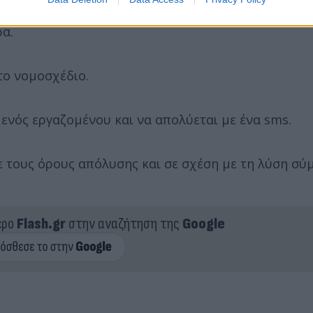
μφωνα με την οποία θα μπορεί ο εργοδότης να ανα
ρα.
το νομοσχέδιο.
ενός εργαζομένου και να απολύεται με ένα sms.
ε τους όρους απόλυσης και σε σχέση με τη λύση σ
ερο
Flash.gr
στην αναζήτηση της
Google