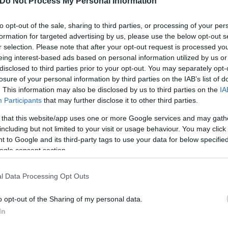
Do Not Process My Personal Information
ομένου και εργοδότη. Εν προκειμένω, πρέπει να δώ
ανείς να υποχρεωθεί να δουλεύει για 13 ώρες.
to opt-out of the sale, sharing to third parties, or processing of your per
formation for targeted advertising by us, please use the below opt-out s
r selection. Please note that after your opt-out request is processed y
eing interest-based ads based on personal information utilized by us or
disclosed to third parties prior to your opt-out. You may separately opt-
losure of your personal information by third parties on the IAB’s list of
. This information may also be disclosed by us to third parties on the
IA
Participants
that may further disclose it to other third parties.
 that this website/app uses one or more Google services and may gath
including but not limited to your visit or usage behaviour. You may click 
 to Google and its third-party tags to use your data for below specifi
ogle consent section.
l Data Processing Opt Outs
ύει για 13 ώρες και χωρίς πληρωμή υπερωριών.
o opt-out of the Sharing of my personal data.
In
ε τουλάχιστον +40% προσαύξηση στην αμοιβή.