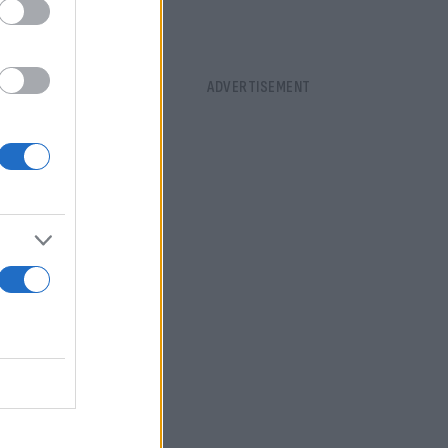
πεται
 των