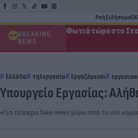
Ροή Ειδήσεων
Ελ
Φωτιά τώρα στο Στε
BREAKING
NEWS
Ελλάδα
τηλεργασία
Εργαζόμενοι
εργασιακ
Υπουργείο Εργασίας: Αλήθε
«Για τέσσερα fake news γύρω από το νέο νομ