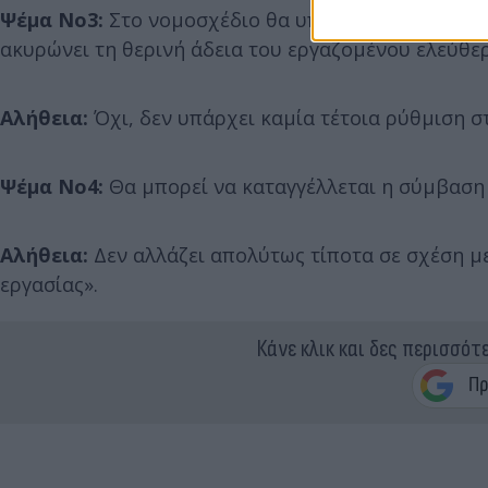
Ψέμα Νο3:
Στο νομοσχέδιο θα υπάρχει ρύθμιση, σύ
ακυρώνει τη θερινή άδεια του εργαζομένου ελεύθε
Αλήθεια:
Όχι, δεν υπάρχει καμία τέτοια ρύθμιση σ
Ψέμα Νο4:
Θα μπορεί να καταγγέλλεται η σύμβαση 
Αλήθεια:
Δεν αλλάζει απολύτως τίποτα σε σχέση μ
εργασίας».
Κάνε κλικ και δες περισσότ