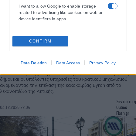
I want to allow Google to enable storage
related to advertising like cookies on web or
device identifiers in apps.
CONFIRM
Δύσκολη νύχτα για την Αττική: «Αποφύγετε τις
άσκοπες μετακινήσεις» - Τι ισχύει για σχολεία,
εργασία
Data Deletion
Data Access
Privacy Policy
Σε καθεστώς αυξημένης επιφυλακής βρίσκονται Περιφέρειες,
δήμοι και οι υπόλοιπες υπηρεσίες του κρατικού μηχανισμού
αναμένοντας την επέλαση της κακοκαιρίας Byron από το
λεκανοπέδιο της Αττικής.
Συντακτική
04.12.2025 22:04
Ομάδα
Flash.gr