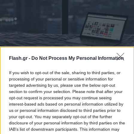
Θέλετε να μετακομίσετε στην Ευρώπη; Οι χώρες
Flash.gr -
Do Not Process My Personal Information
που μπορείτε να υποβάλετε αίτηση για βίζα
ψηφιακού νομά
If you wish to opt-out of the sale, sharing to third parties, or
Οι βίζες για εξ αποστάσεως εργασία που είναι διαθέσιμες επί
processing of your personal or sensitive information for
του παρόντος στην Ευρώπη, συμπεριλαμβανομένης της
targeted advertising by us, please use the below opt-out
διάρκειας παραμονής, των τελών αίτησης και των απαιτήσεων
section to confirm your selection. Please note that after your
εισοδήματος.
opt-out request is processed you may continue seeing
interest-based ads based on personal information utilized by
Αγγελική
18.01.2026 20:27
us or personal information disclosed to third parties prior to
Γιαννακού
your opt-out. You may separately opt-out of the further
disclosure of your personal information by third parties on the
IAB’s list of downstream participants. This information may