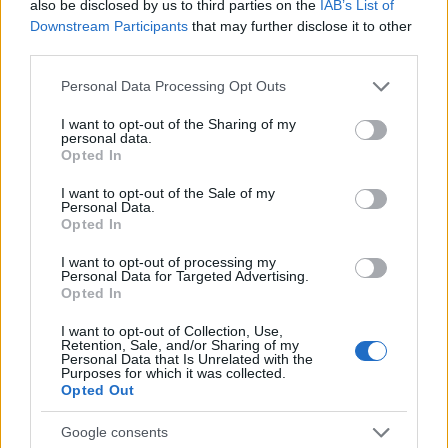
also be disclosed by us to third parties on the
IAB’s List of
Downstream Participants
that may further disclose it to other
third parties.
Please note that this website/app uses one or more Google
Personal Data Processing Opt Outs
services and may gather and store information including but
not limited to your visit or usage behaviour. You may click to
I want to opt-out of the Sharing of my
personal data.
grant or deny consent to Google and its third-party tags to
Opted In
use your data for below specified purposes in below Google
consent section.
Τηλεδιασκέψεις χωρίς εξάντληση: Τι δείχνει νέα
I want to opt-out of the Sale of my
Personal Data.
μελέτη για την εργασία μετά την πανδημία
Opted In
Νέα έρευνα δείχνει ότι οι βιντεοκλήσεις δεν είναι πιο
I want to opt-out of processing my
κουραστικές από τις διά ζώσης συναντήσεις
Personal Data for Targeted Advertising.
Opted In
Στέλιος
19.12.2025 17:20
Αρτεμάκης
I want to opt-out of Collection, Use,
Retention, Sale, and/or Sharing of my
Personal Data that Is Unrelated with the
Purposes for which it was collected.
Opted Out
Google consents