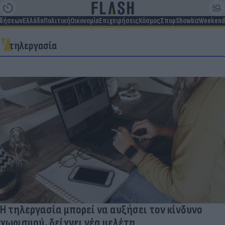
ιδήσεων
Ελλάδα
Πολιτική
Οικονομία
Επιχειρήσεις
Κόσμος
Σπορ
Showbiz
Weekend
τηλεργασία
Η τηλεργασία μπορεί να αυξήσει τον κίνδυνο
χωρισμού, δείχνει νέα μελέτη