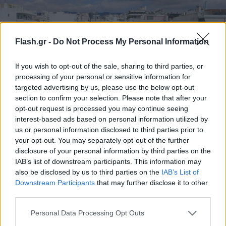
Flash.gr -
Do Not Process My Personal Information
If you wish to opt-out of the sale, sharing to third parties, or
processing of your personal or sensitive information for
targeted advertising by us, please use the below opt-out
section to confirm your selection. Please note that after your
opt-out request is processed you may continue seeing
Ανακαινίζω–Νοικιάζω 2026: Ξεκινούν οι αιτήσεις
interest-based ads based on personal information utilized by
- Οι δύο φάσεις του προγράμματος
us or personal information disclosed to third parties prior to
your opt-out. You may separately opt-out of the further
Η επιδότηση θα μπορεί να καλύπτει έως και το 95% του
disclosure of your personal information by third parties on the
κόστους ανακαίνισης.
IAB’s list of downstream participants. This information may
Χρήστος
also be disclosed by us to third parties on the
IAB’s List of
14.06.2026 11:43
Τέλιος
Downstream Participants
that may further disclose it to other
third parties.
Please note that this website/app uses one or more Google
Personal Data Processing Opt Outs
services and may gather and store information including but