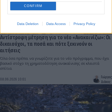
CONFIRM
Data Deletion
Data Access
Privacy Policy
Αντίστροφη μέτρηση για το νέο «Ανακαινίζω»: Οι
δικαιούχοι, τα ποσά και πότε ξεκινούν οι
αιτήσεις
Όλα όσα πρέπει να γνωρίζετε για το νέο πρόγραμμα, που έχει
βασικό στόχο τη χρηματοδότηση ανακαίνισης σε κλειστά
σπίτια.
Γιώργος
08.06.2026 10:01
Διάκος