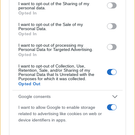
not limited to your visit or usage behaviour. You may click to
I want to opt-out of the Sharing of my
personal data.
grant or deny consent to Google and its third-party tags to
Opted In
use your data for below specified purposes in below Google
consent section.
I want to opt-out of the Sale of my
Personal Data.
Opted In
I want to opt-out of processing my
Personal Data for Targeted Advertising.
Η ΕΕ βάζει στο μικροσκόπιο τα νησιά: Νέα
Opted In
στρατηγική για στέγαση, υπερτουρισμό και
I want to opt-out of Collection, Use,
κλιματική κρίση
Retention, Sale, and/or Sharing of my
Personal Data that Is Unrelated with the
Purposes for which it was collected.
Οι τρεις άξονες της ευρωπαϊκής στρατηγικής.
Opted Out
Χρήστος
13.06.2026 16:00
Google consents
Τέλιος
I want to allow Google to enable storage
related to advertising like cookies on web or
device identifiers in apps.