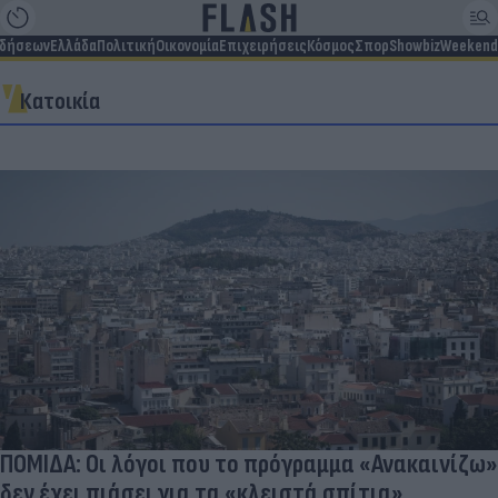
ιδήσεων
Ελλάδα
Πολιτική
Οικονομία
Επιχειρήσεις
Κόσμος
Σπορ
Showbiz
Weekend
Κατοικία
ΠΟΜΙΔΑ: Οι λόγοι που το πρόγραμμα «Ανακαινίζω»
δεν έχει πιάσει για τα «κλειστά σπίτια»