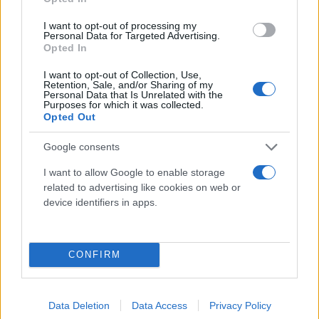
I want to opt-out of processing my
Personal Data for Targeted Advertising.
Opted In
«Γκαζώνει» η κυβέρνηση: Έρχονται νέα πρόστιμα
I want to opt-out of Collection, Use,
Retention, Sale, and/or Sharing of my
για τον πληθωρισμό της απληστίας
Personal Data that Is Unrelated with the
Purposes for which it was collected.
Γιώργος
Opted Out
03.11.2023 06:45
Παπακωνσταντίνου
Google consents
I want to allow Google to enable storage
related to advertising like cookies on web or
device identifiers in apps.
CONFIRM
Data Deletion
Data Access
Privacy Policy