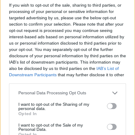
If you wish to opt-out of the sale, sharing to third parties, or
processing of your personal or sensitive information for
targeted advertising by us, please use the below opt-out
section to confirm your selection. Please note that after your
opt-out request is processed you may continue seeing
interest-based ads based on personal information utilized by
us or personal information disclosed to third parties prior to
your opt-out. You may separately opt-out of the further
Πρόστιμο 1.672.000 ευρώ σε Johnson & Johnson
disclosure of your personal information by third parties on the
και Colgate για αθέμιτη κερδοφορία
IAB’s list of downstream participants. This information may
also be disclosed by us to third parties on the
IAB’s List of
Συντακτική
Downstream Participants
that may further disclose it to other
15.11.2023 13:34
Ομάδα
third parties.
Flash.gr
Please note that this website/app uses one or more Google
Personal Data Processing Opt Outs
services and may gather and store information including but
not limited to your visit or usage behaviour. You may click to
I want to opt-out of the Sharing of my
personal data.
grant or deny consent to Google and its third-party tags to
Opted In
use your data for below specified purposes in below Google
consent section.
I want to opt-out of the Sale of my
Personal Data.
Opted In