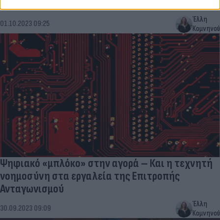
Γιατί αυξάνεται η τιμή της ντομάτας
Έλλη
01.10.2023 09:25
Κομνηνού
Ψηφιακό «μπλόκο» στην αγορά – Και η τεχνητή
νοημοσύνη στα εργαλεία της Επιτροπής
Ανταγωνισμού
Έλλη
30.09.2023 09:09
Κομνηνού