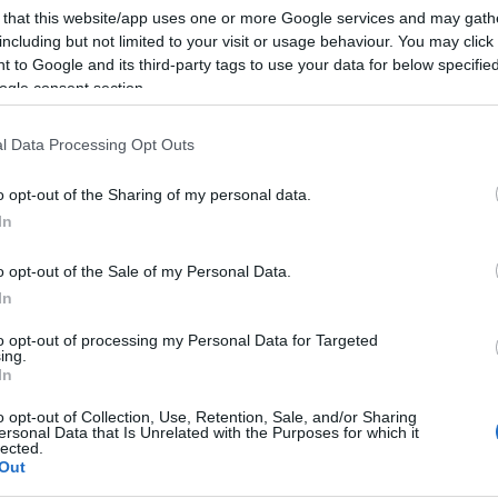
 that this website/app uses one or more Google services and may gath
including but not limited to your visit or usage behaviour. You may click 
 to Google and its third-party tags to use your data for below specifi
ogle consent section.
Μαρία
l Data Processing Opt Outs
Ευσταθίου
ωνίζεται
o opt-out of the Sharing of my personal data.
In
o opt-out of the Sale of my Personal Data.
In
Ηλίας
to opt-out of processing my Personal Data for Targeted
Λιβάνιος
ing.
In
o opt-out of Collection, Use, Retention, Sale, and/or Sharing
ersonal Data that Is Unrelated with the Purposes for which it
lected.
Out