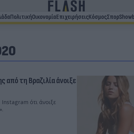
λάδα
Πολιτική
Οικονομία
Επιχειρήσεις
Κόσμος
Σπορ
Showb
020
ς από τη Βραζιλία άνοιξε
Instagram ότι άνοιξε
».