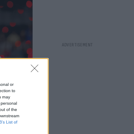
sonal or
ection to
ou may
 personal
out of the
 downstream
B’s List of