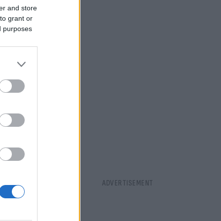
er and store
to grant or
ed purposes