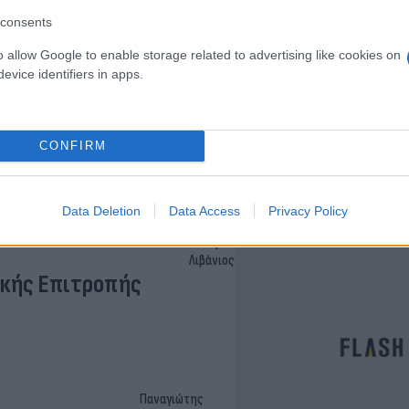
consents
o allow Google to enable storage related to advertising like cookies on
evice identifiers in apps.
λή για το Τόκιο
CONFIRM
Data Deletion
Data Access
Privacy Policy
Ηλίας
Λιβάνιος
ακής Επιτροπής
Παναγιώτης