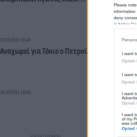
Please note
information 
deny consent
in below Go
Persona
22.07.2021 08:49
Αναχωρεί για Τόκιο ο Πετρούνιας - Πότε αγ
I want t
Opted 
I want t
Opted 
16.07.2021 19:00
I want 
Advertis
Opted 
I want t
of my P
was col
Opted 