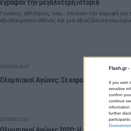
έγραψαν την μεγαλύτερη ιστορία
Γυναίκες αθλήτριες, που... έπιασαν την κορυφή για
αξιοθαύμαστο σθένος και μια αξιοζήλευτη εσωτερι
23.07.2024 15:17
Flash.gr -
Ολυμπιακοί Αγώνες: Σε καραντίνα μέλη της
If you wish 
sensitive in
confirm you
continue se
information 
further disc
23.07.2021 11:11
participants
Downstream 
Ολυμπιακοί Αγώνες 2020: H κλήρωση για Σά