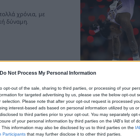
 πολλά χρόνια, με
κή δύναμη.
Συντακτική
Ομάδα
Do Not Process My Personal Information
Flash.gr
 ελληνικής αποστολής
to opt-out of the sale, sharing to third parties, or processing of your per
formation for targeted advertising by us, please use the below opt-out s
r selection. Please note that after your opt-out request is processed y
eing interest-based ads based on personal information utilized by us or
disclosed to third parties prior to your opt-out. You may separately opt-
losure of your personal information by third parties on the IAB’s list of
Ηλίας
. This information may also be disclosed by us to third parties on the
IA
Λιβάνιος
Participants
that may further disclose it to other third parties.
κκαρη και Τσιτσιπά