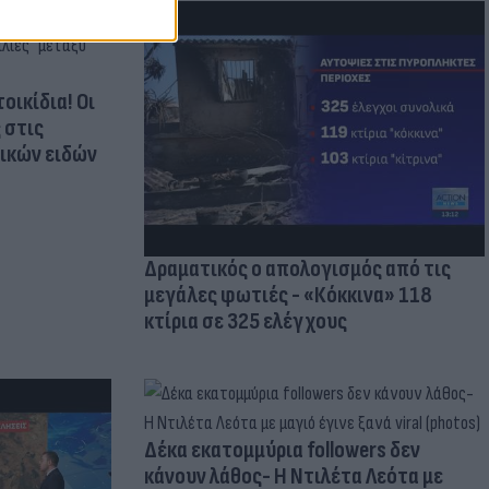
οικίδια! Οι
 στις
τικών ειδών
Δραματικός ο απολογισμός από τις
μεγάλες φωτιές - «Κόκκινα» 118
κτίρια σε 325 ελέγχους
Δέκα εκατομμύρια followers δεν
κάνουν λάθος- Η Ντιλέτα Λεότα με