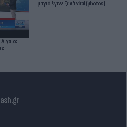
μαγιό έγινε ξανά viral (photos)
 Αιγαίο:
με
lash.gr