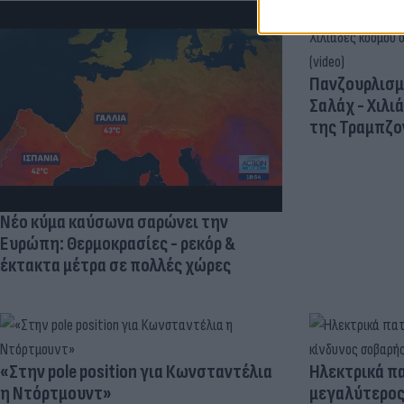
Πανζουρλισμ
Σαλάχ - Χιλι
της Τραμπζον
Νέο κύμα καύσωνα σαρώνει την
Ευρώπη: Θερμοκρασίες - ρεκόρ &
έκτακτα μέτρα σε πολλές χώρες
«Στην pole position για Κωνσταντέλια
Ηλεκτρικά πα
η Ντόρτμουντ»
μεγαλύτερος