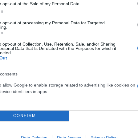
o opt-out of the Sale of my Personal Data.
In
 σεξουαλική ζωή και τι μπορεί να βοηθήσει
to opt-out of processing my Personal Data for Targeted
 της πρώτα στο αίμα - Τι δείχνει νέα μελέτη
ing.
In
δρών κορυφώνεται στα 40, λέει μελέτη
o opt-out of Collection, Use, Retention, Sale, and/or Sharing
ersonal Data that Is Unrelated with the Purposes for which it
lected.
Out
α
Ψυχική Υγεία
consents
o allow Google to enable storage related to advertising like cookies on
evice identifiers in apps.
CONFIRM
Data Deletion
Data Access
Privacy Policy