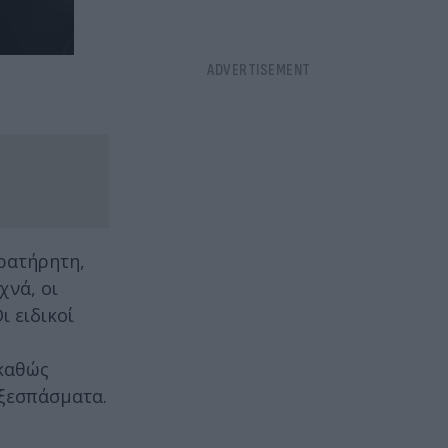
ρατήρητη,
χνά, οι
ι ειδικοί
 καθώς
 ξεσπάσματα.