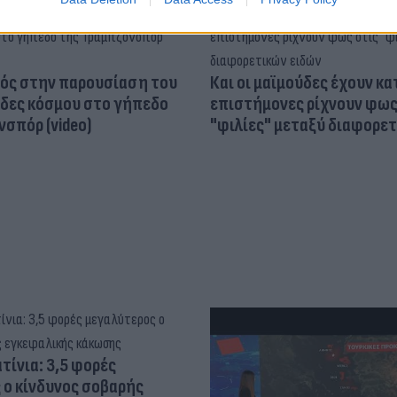
ός στην παρουσίαση του
Και οι μαϊμούδες έχουν κατ
άδες κόσμου στο γήπεδο
επιστήμονες ρίχνουν φως
σπόρ (video)
"φιλίες" μεταξύ διαφορε
τίνια: 3,5 φορές
 ο κίνδυνος σοβαρής