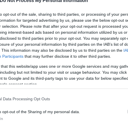
Do Not Process My Personal Information
to opt-out of the sale, sharing to third parties, or processing of your per
formation for targeted advertising by us, please use the below opt-out s
r selection. Please note that after your opt-out request is processed y
eing interest-based ads based on personal information utilized by us or
disclosed to third parties prior to your opt-out. You may separately opt-
losure of your personal information by third parties on the IAB’s list of
. This information may also be disclosed by us to third parties on the
IA
υξημένη επιθετικότητα σε νεαρούς άνδρες
Participants
that may further disclose it to other third parties.
ople pleasing - Καθήλωσε τη Στέγη Ωνάση ο Gabor
 that this website/app uses one or more Google services and may gath
ψη; Αντιφλεγμονώδες φάρμακο δείχνει ελπιδοφόρ
including but not limited to your visit or usage behaviour. You may click 
 to Google and its third-party tags to use your data for below specifi
ει η επιστήμη για τη στιγμή και τα συναισθήματα
ogle consent section.
πνού τριπλασιάζει τον κίνδυνο ψύχωσης
l Data Processing Opt Outs
τρες ακόμα και όταν την βλέπεις στην οθόνη
ε πρόκειται για ερωτική είτε για φιλική σχέση
o opt-out of the Sharing of my personal data.
πιστοσύνης και το δύσκολο μονοπάτι μετά την πρ
In
έων συνδέεται με σοβαρά προβλήματα υγείας πο