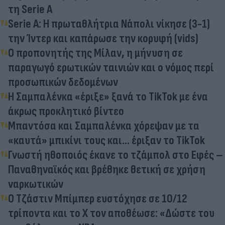
τη Serie A
Serie A: Η πρωταθλήτρια Νάπολι νίκησε (3-1)
την Ίντερ και καπάρωσε την κορυφή (vids)
Ο προπονητής της Μίλαν, η μήνυση σε
παραγωγό ερωτικών ταινιών και ο νόμος περί
προσωπικών δεδομένων
Η Σαμπαλένκα «έριξε» ξανά το TikTok με ένα
άκρως προκλητικό βίντεο
Μπαντόσα και Σαμπαλένκα χόρεψαν με τα
«καυτά» μπικίνι τους και... έριξαν το TikTok
Γνωστή ηθοποιός έκανε το τζάμπολ στο Εφές –
Παναθηναϊκός και βρέθηκε θετική σε χρήση
ναρκωτικών
Ο Τζάστιν Μπίμπερ ευστόχησε σε 10/12
τρίποντα και το X τον αποθέωσε: «Δώστε του