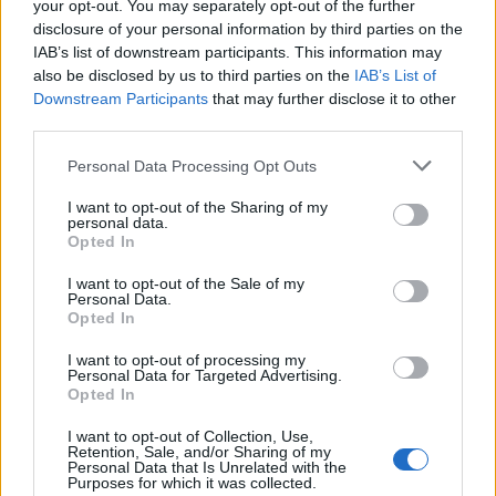
your opt-out. You may separately opt-out of the further
λογαριασμό της δεν εντοπίστηκε ποτέ.
disclosure of your personal information by third parties on the
IAB’s list of downstream participants. This information may
«Δεν βρήκαν ποτέ το πρώτο άτομο που παραβίασε
also be disclosed by us to third parties on the
IAB’s List of
το iCloud μου και δημοσίευσε τις φωτογραφίες.
Downstream Participants
that may further disclose it to other
Μετά από τέσσερα ή πέντε χρόνια, η υπόθεση
third parties.
έκλεισε. Εντόπισαν πολλούς που βοήθησαν στη
Please note that this website/app uses one or more Google
Personal Data Processing Opt Outs
διάδοση του υλικού, αλλά όχι τον αρχικό
services and may gather and store information including but
δημιουργό. Είναι μια πληγή που παραμένει
not limited to your visit or usage behaviour. You may click to
I want to opt-out of the Sharing of my
personal data.
grant or deny consent to Google and its third-party tags to
ανοιχτή, αν και σήμερα ξέρω ότι μπορούμε και
Opted In
use your data for below specified purposes in below Google
πρέπει να αντιδρούμε», είπε η παρουσιάστρια του
consent section.
I want to opt-out of the Sale of my
DAZN.
Personal Data.
Opted In
Παρά τις δυσκολίες, η Ντιλέτα κατάφερε να σταθεί
I want to opt-out of processing my
Personal Data for Targeted Advertising.
ξανά στα πόδια της, να ξανακερδίσει την
Opted In
αξιοπρέπειά της και να συνεχίσει την καριέρα της
I want to opt-out of Collection, Use,
με ακόμα μεγαλύτερη δύναμη, μετατρέποντας μια
Retention, Sale, and/or Sharing of my
Personal Data that Is Unrelated with the
σκοτεινή εμπειρία σε πηγή έμπνευσης για πολλές
Purposes for which it was collected.