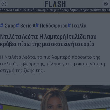
ιδήσεων
Ελλάδα
Πολιτική
Οικονομία
Επιχειρήσεις
Κόσμος
Σπορ
Showbiz
Weekend
Σπορ
Serie A
Ποδόσφαιρο
Ιταλία
Ντιλέτα Λεότα: Η λαμπερή Ιταλίδα που
κρύβει πίσω της μια σκοτεινή ιστορία
Η Ντιλέτα Λεότα, το πιο λαμπερό πρόσωπο της
ιταλικής τηλεόρασης, μίλησε για τη σκοτεινότερη
στιγμή της ζωής της .