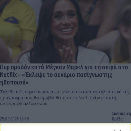
Πυρ ομαδόν κατά Μέγκαν Μαρκλ για τη σειρά στο
Netflix - «Έκλεψε το σενάριο πασίγνωστης
ηθοποιού»
Τηλεθεατές σημειώνουν ότι η ιδέα πίσω από το τηλεοπτικό της
πρόγραμμα που θα προβληθεί από το Netflix είναι πιστή
αντιγραφή άλλου σόου.
Συντακτική
25.02.2025 14:40
Ομάδα
Flash.gr