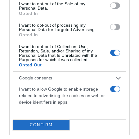
consent section.
I want to opt-out of the Sale of my
Personal Data.
Opted In
I want to opt-out of processing my
Personal Data for Targeted Advertising.
Opted In
I want to opt-out of Collection, Use,
Retention, Sale, and/or Sharing of my
Personal Data that Is Unrelated with the
Purposes for which it was collected.
Opted Out
Κάνιε Γουέστ: Ανέβασε βίντεο με γυμνή όχι την
Μπιάνκα Σενσόρι αλλά την... Πάμελα Άντερσον
Google consents
To βίντεο στην ανάρτηση του Κάνιε Γουέστ είναι από το 2008
I want to allow Google to enable storage
όταν ο Χέφνερ γιόρταζε τα 82α γενέθλιά του.
related to advertising like cookies on web or
device identifiers in apps.
Συντακτική
16.01.2025 08:26
Ομάδα
Flash.gr
CONFIRM