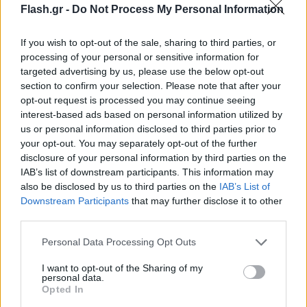
Flash.gr -
Do Not Process My Personal Information
If you wish to opt-out of the sale, sharing to third parties, or
processing of your personal or sensitive information for
targeted advertising by us, please use the below opt-out
section to confirm your selection. Please note that after your
opt-out request is processed you may continue seeing
interest-based ads based on personal information utilized by
us or personal information disclosed to third parties prior to
your opt-out. You may separately opt-out of the further
disclosure of your personal information by third parties on the
Η «πικάντικη» αποκάλυψη της Πάμελα Άντερσον
IAB’s list of downstream participants. This information may
also be disclosed by us to third parties on the
IAB’s List of
που εξέπληξε τους πάντες - «Θα πουλάω...»
Downstream Participants
that may further disclose it to other
Καλεσμένη στη βρετανική πρωινή εκπομπή «Τhis Morning» και
third parties.
πίνοντας τσάι, μίλησε για το μεγάλο πάθος της, τις πίκλες.
Please note that this website/app uses one or more Google
Personal Data Processing Opt Outs
Συντακτική
services and may gather and store information including but
22.02.2025 10:36
Ομάδα
not limited to your visit or usage behaviour. You may click to
I want to opt-out of the Sharing of my
Flash.gr
personal data.
grant or deny consent to Google and its third-party tags to
Opted In
use your data for below specified purposes in below Google