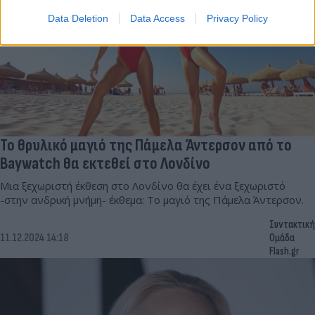
Data Deletion
Data Access
Privacy Policy
Το θρυλικό μαγιό της Πάμελα Άντερσον από το
Baywatch θα εκτεθεί στο Λονδίνο
Μια ξεχωριστή έκθεση στο Λονδίνο θα έχει ένα ξεχωριστό
-στην ανδρική μνήμη- έκθεμα: Το μαγιό της Πάμελα Άντερσον.
Συντακτική
11.12.2024 14:18
Ομάδα
Flash.gr