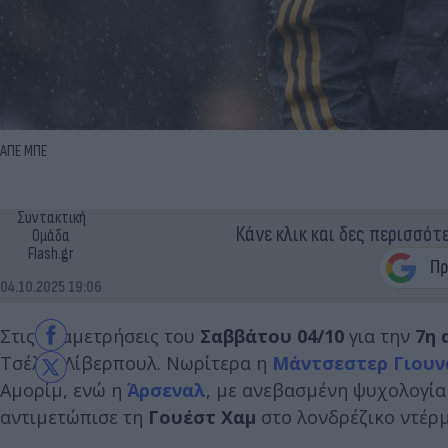
AΠΕ ΜΠΕ
Συντακτική
Κάνε κλικ και δες περισσότ
Ομάδα
Flash.gr
04.10.2025 19:06
Στις αναμετρήσεις του
Σαββάτου 04/10
για την
7η 
Τσέλσι Λίβερπουλ. Νωρίτερα η
Μάντσεστερ Γιουν
Αμορίμ, ενώ η
Άρσεναλ
, με ανεβασμένη ψυχολογία 
αντιμετώπισε τη
Γουέστ Χαμ
στο λονδρέζικο ντέρμ