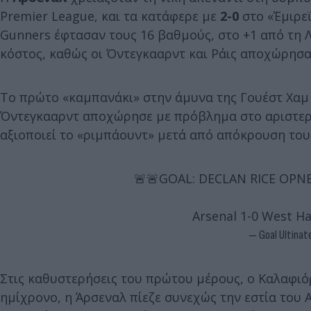
Premier League, και τα κατάφερε με
2-0
στο «Έμιρεϊ
Gunners έφτασαν τους 16 βαθμούς, στο +1 από τη Λ
κόστος, καθώς οι Όντεγκααρντ και Ράις αποχώρησα
Το πρώτο «καμπανάκι» στην άμυνα της Γουέστ Χαμ ή
Όντεγκααρντ αποχώρησε με πρόβλημα στο αριστερό
αξιοποιεί το «ριμπάουντ» μετά από απόκρουση του 
🚨🚨GOAL: DECLAN RICE OPNES TH
Arsenal 1-0 West 
— Goal Ultinat
Στις καθυστερήσεις του πρώτου μέρους, ο Καλαφιό
ημίχρονο, η Άρσεναλ πίεζε συνεχώς την εστία του 