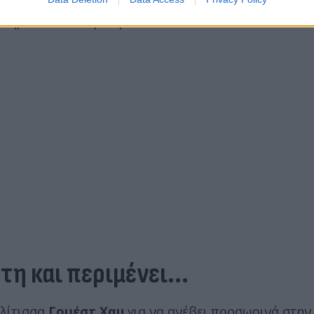
 του παιχνιδιού, κράτησε ασφαλές το προβάδισμά τη
 πήρε το πολύτιμο τρίποντο.
η και περιμένει...
ολίτισσα
Γουέστ Χαμ
για να ανέβει προσωρινά στην