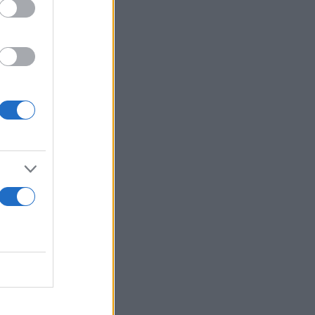
τη της
 Διάβολοι
 Ροφς και το
οντας για