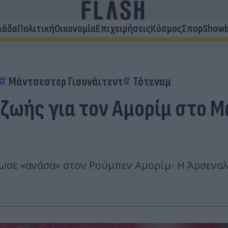
λάδα
Πολιτική
Οικονομία
Επιχειρήσεις
Κόσμος
Σπορ
Showb
Μάντσεστερ Γιουνάιτεντ
Τότεναμ
 ζωής για τον Αμορίμ στο 
δωσε «ανάσα» στον Ρούμπεν Αμορίμ- Η Άρσεναλ 