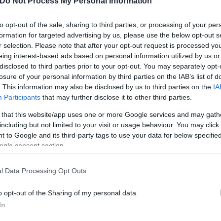
Do Not Process My Personal Information
to opt-out of the sale, sharing to third parties, or processing of your per
formation for targeted advertising by us, please use the below opt-out s
r selection. Please note that after your opt-out request is processed y
eing interest-based ads based on personal information utilized by us or
disclosed to third parties prior to your opt-out. You may separately opt-
losure of your personal information by third parties on the IAB’s list of
mierleague)
. This information may also be disclosed by us to third parties on the
IA
Participants
that may further disclose it to other third parties.
 that this website/app uses one or more Google services and may gath
ρλαντ 2-0: Ανάσα για τον Αμορ
including but not limited to your visit or usage behaviour. You may click 
 to Google and its third-party tags to use your data for below specifi
ogle consent section.
l Data Processing Opt Outs
κη, καθώς στο πρώτο ημίχρονο υπέταξε τη
Σάντερ
η της Premier League, στο -1 από την αντίπαλό της
o opt-out of the Sharing of my personal data.
In