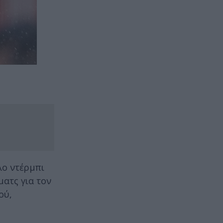
λο ντέρμπι
ματς για τον
ού,