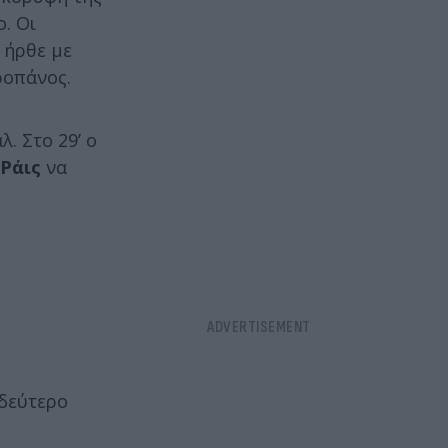
ο. Οι
 ήρθε με
ροπάνος.
. Στο 29’ ο
Ράις
να
 δεύτερο