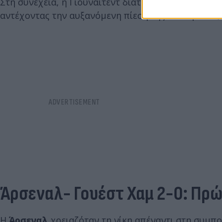
Στη συνέχεια, η Γιουνάιτεντ διατήρησε τον έλεγχο
αντέχοντας την αυξανόμενη πίεση της Σάντερλαντ,
Άρσεναλ- Γουέστ Χαμ 2-0: Πρώτ
Η
Άρσεναλ
χρειαζόταν τη νίκη απέναντι στη συμπ