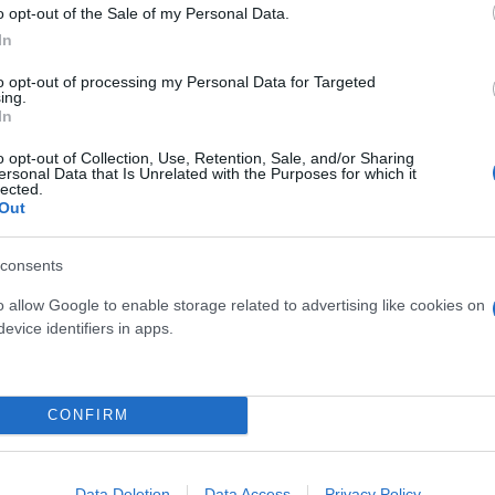
o opt-out of the Sale of my Personal Data.
In
to opt-out of processing my Personal Data for Targeted
ing.
In
o opt-out of Collection, Use, Retention, Sale, and/or Sharing
ersonal Data that Is Unrelated with the Purposes for which it
lected.
Out
consents
o allow Google to enable storage related to advertising like cookies on
χώρησε, καθώς η Γιουνάιτεντ προηγήθηκε στην πρώ
evice identifiers in apps.
, που με όμορφο τελείωμα έκανε το 1-0. Οι Κόκκινοι
με Ντιαλό, Μπουμό και Μπρούνο Φερνάντες, αλλά ο
σκο
διπλασίασε τα τέρματα της ομάδας του, σκοράρ
CONFIRM
Data Deletion
Data Access
Privacy Policy