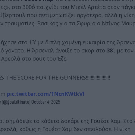
τς», στο 300ό παιχνίδι του Μικέλ Αρτέτα στον πάγκ
ίβερπουλ που αντιμετωπίζει αργότερα, αλλά η νίκη
ν τραυματίες. Βασικός για τα Σφυριά ο Ντίνος Μαυ
χησε στο 13’ με διπλή χαμένη ευκαιρία της Άρσεναλ
 γόνατο. Η Άρσεναλ άνοιξε το σκορ στο
38
’, με τον
Αρεολά στο σουτ του Έζε.
E SCORE FOR THE GUNNERS!!!!!!!!!!!!!!!!!!!!
Ham
pic.twitter.com/1NcnKWtkVl
e (@goalultinate)
October 4, 2025
ρι σημάδεψε το κάθετο δοκάρι της Γουέστ Χαμ. Στο
Αρεολά, καθώς η Γουέστ Χαμ δεν απειλούσε. Η νίκη