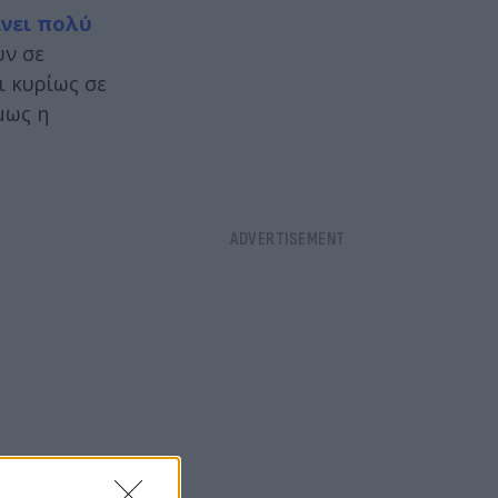
νει πολύ
υν σε
ι κυρίως σε
μως η