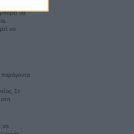
βακτήρια
 μπορεί να
και
ρεί να
ό παράγοντα
είας. Σε
 στη
ε να
 σύσταση