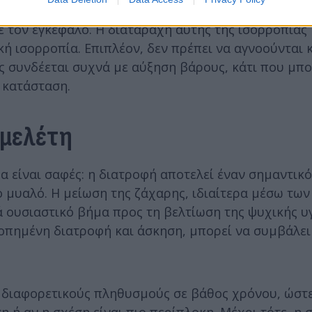
αι στο μικροβίωμα του εντέρου, δηλαδή τα «καλά» 
ε τον εγκέφαλο. Η διαταραχή αυτής της ισορροπίας
κή ισορροπία. Επιπλέον, δεν πρέπει να αγνοούνται 
 συνδέεται συχνά με αύξηση βάρους, κάτι που μπο
 κατάσταση.
 μελέτη
α είναι σαφές: η διατροφή αποτελεί έναν σημαντικ
ο μυαλό. Η μείωση της ζάχαρης, ιδιαίτερα μέσω των
 ουσιαστικό βήμα προς τη βελτίωση της ψυχικής υγ
ροπημένη διατροφή και άσκηση, μπορεί να συμβάλει
 διαφορετικούς πληθυσμούς σε βάθος χρόνου, ώστ
η ή αν η σχέση είναι πιο περίπλοκη. Μέχρι τότε, η