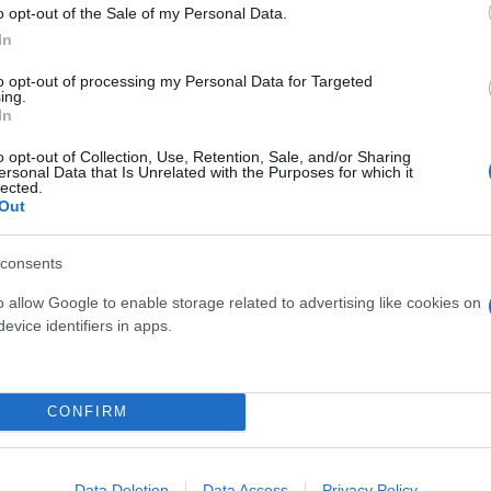
ύν ότι υπάρχουν αρκετές πιθανές εξηγήσεις. Η υπε
o opt-out of the Sale of my Personal Data.
ταση στην ινσουλίνη και χαμηλού βαθμού φλεγμονή
In
υργία του εγκεφάλου και ειδικά στην παραγωγή ουσι
to opt-out of processing my Personal Data for Targeted
α με τη διάθεση. Όταν αυτά τα συστήματα διαταράσ
ing.
In
αισθημάτων.
o opt-out of Collection, Use, Retention, Sale, and/or Sharing
ersonal Data that Is Unrelated with the Purposes for which it
lected.
Out
consents
o allow Google to enable storage related to advertising like cookies on
evice identifiers in apps.
CONFIRM
Data Deletion
Data Access
Privacy Policy