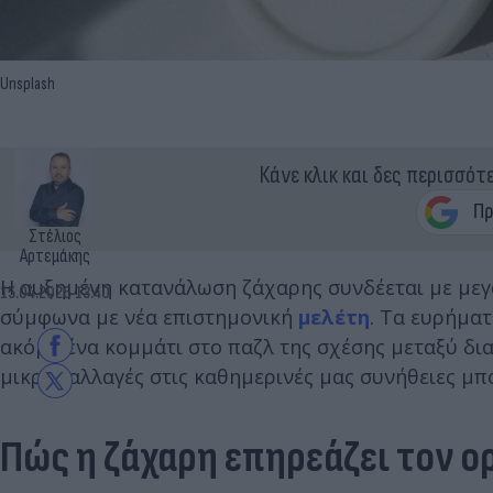
Unsplash
Κάνε κλικ και δες περισσότ
Στέλιος
Αρτεμάκης
Η αυξημένη κατανάλωση ζάχαρης συνδέεται με με
15.04.2026 13:40
σύμφωνα με νέα επιστημονική
μελέτη
. Τα ευρήματ
ακόμη ένα κομμάτι στο παζλ της σχέσης μεταξύ δια
μικρές αλλαγές στις καθημερινές μας συνήθειες μπ
Πώς η ζάχαρη επηρεάζει τον ο