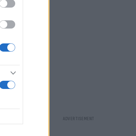
ρβολική
 στον
ών π.χ.
σονται,