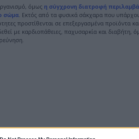
 οργανισμό, όμως
η σύγχρονη διατροφή περιλαμβά
ο σώμα
. Εκτός από τα φυσικά σάκχαρα που υπάρχο
ότητες προστίθενται σε επεξεργασμένα προϊόντα κα
εθεί με καρδιοπάθειες, παχυσαρκία και διαβήτη, ό
ερεύνηση.