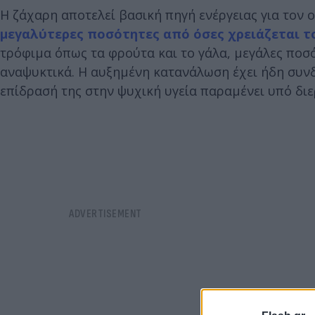
Η ζάχαρη αποτελεί βασική πηγή ενέργειας για τον
μεγαλύτερες ποσότητες από όσες χρειάζεται τ
τρόφιμα όπως τα φρούτα και το γάλα, μεγάλες ποσ
αναψυκτικά. Η αυξημένη κατανάλωση έχει ήδη συνδ
επίδρασή της στην ψυχική υγεία παραμένει υπό δι