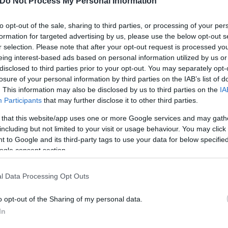
Do Not Process My Personal Information
ώς η ζάχαρη επηρεάζει τη διάθεση. Για τον σκοπό 
to opt-out of the sale, sharing to third parties, or processing of your per
ς 66 ετών, οι οποίοι κατέγραψαν τις διατροφικές τ
formation for targeted advertising by us, please use the below opt-out s
ω ερωτηματολογίων. Με βάση τις απαντήσεις τους, 
r selection. Please note that after your opt-out request is processed y
νάλωση συγκεκριμένων τύπων σακχάρων και ζαχαρο
eing interest-based ads based on personal information utilized by us or
disclosed to third parties prior to your opt-out. You may separately opt-
losure of your personal information by third parties on the IAB’s list of
λέτης
. This information may also be disclosed by us to third parties on the
IA
Participants
that may further disclose it to other third parties.
 that this website/app uses one or more Google services and may gath
ν συμμετεχόντων παρουσίαζε ενδείξεις κατάθλιψης,
including but not limited to your visit or usage behaviour. You may click 
μονες συνέκριναν αυτά τα στοιχεία με τις διατροφ
 to Google and its third-party tags to use your data for below specifi
ερα ζαχαρούχα ποτά είχαν αυξημένες πιθανότητες ν
ogle consent section.
οιχα, η συνολική πρόσληψη ζάχαρης φάνηκε να συνδ
άζει το γεγονός ότι δεν επηρεάζουν όλοι οι τύποι 
l Data Processing Opt Outs
ζάχαρη) συνδέθηκε ειδικά με αυξημένες πιθανότητες
o opt-out of the Sharing of my personal data.
 κατάθλιψη. Το εύρημα αυτό ανοίγει νέα ερωτήματα 
In
ει ότι η σχέση διατροφής και ψυχικής υγείας είναι