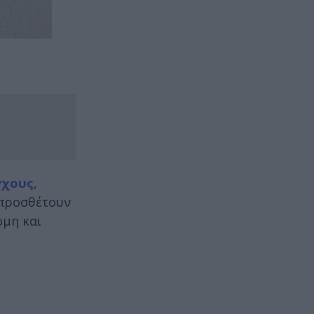
γχους
,
 προσθέτουν
όμη και