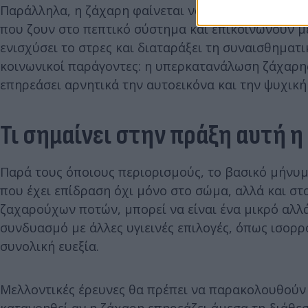
Παράλληλα, η ζάχαρη φαίνεται να έχει αντίκτυπο κ
που ζουν στο πεπτικό σύστημα και επικοινωνούν μ
ενισχύσει το στρες και διαταράξει τη συναισθηματι
κοινωνικοί παράγοντες: η υπερκατανάλωση ζάχαρης
επηρεάσει αρνητικά την αυτοεικόνα και την ψυχική
Τι σημαίνει στην πράξη αυτή η
Παρά τους όποιους περιορισμούς, το βασικό μήνυμ
που έχει επίδραση όχι μόνο στο σώμα, αλλά και στ
ζαχαρούχων ποτών, μπορεί να είναι ένα μικρό αλλά
συνδυασμό με άλλες υγιεινές επιλογές, όπως ισορ
συνολική ευεξία.
Μελλοντικές έρευνες θα πρέπει να παρακολουθούν
κατανοηθεί αν η ζάχαρη επηρεάζει άμεσα τη διάθεσ