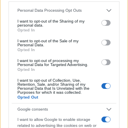
Καλάμπρια, ο οποίος υπέγραψε συμβόλαιο τριών χρόνων με
τους «πράσινους».
Please note that this website/app uses one or more Google
Personal Data Processing Opt Outs
services and may gather and store information including but
Συντακτική
17.08.2025 20:53
Ομάδα
not limited to your visit or usage behaviour. You may click to
I want to opt-out of the Sharing of my
personal data.
Flash.gr
grant or deny consent to Google and its third-party tags to
Opted In
use your data for below specified purposes in below Google
consent section.
I want to opt-out of the Sale of my
Personal Data.
Opted In
I want to opt-out of processing my
Personal Data for Targeted Advertising.
Opted In
I want to opt-out of Collection, Use,
Retention, Sale, and/or Sharing of my
Personal Data that Is Unrelated with the
Purposes for which it was collected.
Opted Out
Google consents
I want to allow Google to enable storage
related to advertising like cookies on web or