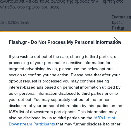
ανυπομονεί να δει τους φίλους της ομάδας την Πέμπτη στο
γήπεδο, στο πρώτο του ματς.
Συντακτική
18.08.2025 14:45
Ομάδα
Flash.gr
Flash.gr -
Do Not Process My Personal Information
If you wish to opt-out of the sale, sharing to third parties, or
processing of your personal or sensitive information for
targeted advertising by us, please use the below opt-out
section to confirm your selection. Please note that after your
opt-out request is processed you may continue seeing
interest-based ads based on personal information utilized by
us or personal information disclosed to third parties prior to
your opt-out. You may separately opt-out of the further
disclosure of your personal information by third parties on the
Παναθηναϊκός: Επίσημη η «βόμβα» Καλάμπρια - Η
IAB’s list of downstream participants. This information may
διάρκεια του συμβολαίου
also be disclosed by us to third parties on the
IAB’s List of
Downstream Participants
that may further disclose it to other
Ο Παναθηναϊκός ανακοίνωσε την απόκτηση του Ντάβιντε
third parties.