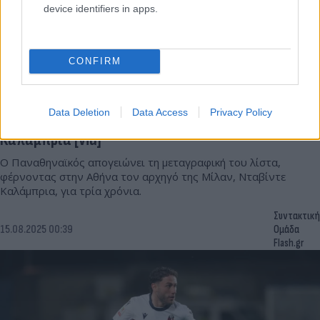
device identifiers in apps.
CONFIRM
Data Deletion
Data Access
Privacy Policy
Έσκασε η «βόμβα»: Στον Παναθηναϊκό ο
Καλάμπρια [vid]
Ο Παναθηναϊκός απογειώνει τη μεταγραφική του λίστα,
φέρνοντας στην Αθήνα τον αρχηγό της Μίλαν, Νταβίντε
Καλάμπρια, για τρία χρόνια.
Συντακτική
15.08.2025 00:39
Ομάδα
Flash.gr