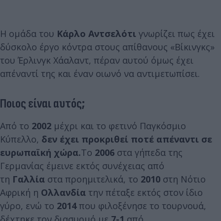
Η ομάδα του
Κάρλο Αντσελότι
γνωρίζει πως έχει
δύσκολο έργο κόντρα στους απίθανους «Βίκινγκς»
του Έρλινγκ Χάαλαντ, πέραν αυτού όμως έχει
απέναντί της και έναν οιωνό να αντιμετωπίσει.
Ποιος είναι αυτός;
Από το
2002
μέχρι και το φετινό Παγκόσμιο
Κύπελλο,
δεν έχει προκριθεί ποτέ απέναντι σε
ευρωπαϊκή χώρα.
Το
2006
στα γήπεδα της
Γερμανίας έμεινε εκτός συνέχειας από
τη
Γαλλία
στα προημιτελικά, το
2010
στη Νότιο
Αφρική η
Ολλανδία
την πέταξε εκτός στον ίδιο
γύρο, ενώ το
2014
που φιλοξένησε το τουρνουά,
δέχτηκε τον διασυρμό με
7-1
από