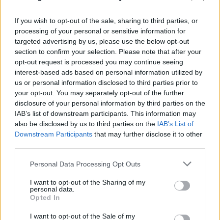
If you wish to opt-out of the sale, sharing to third parties, or
processing of your personal or sensitive information for
targeted advertising by us, please use the below opt-out
section to confirm your selection. Please note that after your
opt-out request is processed you may continue seeing
interest-based ads based on personal information utilized by
us or personal information disclosed to third parties prior to
your opt-out. You may separately opt-out of the further
disclosure of your personal information by third parties on the
IAB’s list of downstream participants. This information may
also be disclosed by us to third parties on the
IAB’s List of
Downstream Participants
that may further disclose it to other
third parties.
Please note that this website/app uses one or more Google
Personal Data Processing Opt Outs
services and may gather and store information including but
not limited to your visit or usage behaviour. You may click to
I want to opt-out of the Sharing of my
personal data.
grant or deny consent to Google and its third-party tags to
Δολοφονία στην Κυψέλη: Απολογείται ο 26χρονος
Opted In
use your data for below specified purposes in below Google
Αφγανός - Οι ισχυρισμοί για τον άγνωστο
consent section.
I want to opt-out of the Sale of my