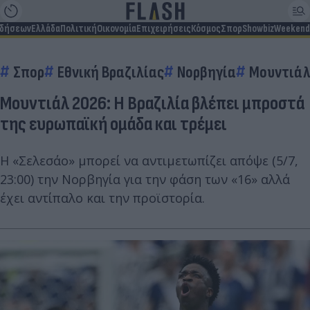
ιδήσεων
Ελλάδα
Πολιτική
Οικονομία
Επιχειρήσεις
Κόσμος
Σπορ
Showbiz
Weekend
Σπορ
Εθνική Βραζιλίας
Νορβηγία
Μουντιά
Μουντιάλ 2026: Η Βραζιλία βλέπει μπροστά
της ευρωπαϊκή ομάδα και τρέμει
Η «Σελεσάο» μπορεί να αντιμετωπίζει απόψε (5/7,
23:00) την Νορβηγία για την φάση των «16» αλλά
έχει αντίπαλο και την προϊστορία.