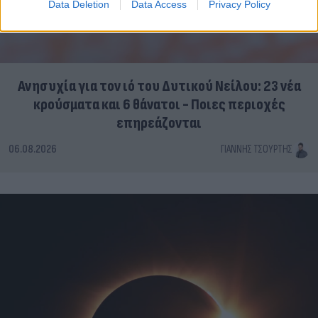
Data Deletion
Data Access
Privacy Policy
Ανησυχία για τον ιό του Δυτικού Νείλου: 23 νέα
κρούσματα και 6 θάνατοι - Ποιες περιοχές
επηρεάζονται
06.08.2026
ΓΙΆΝΝΗΣ ΤΣΟΎΡΤΗΣ