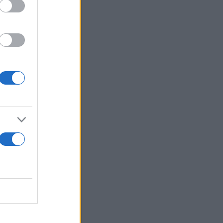
ή ήταν
που
 τέλος