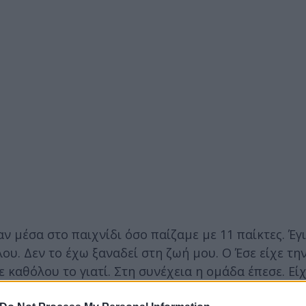
αν μέσα στο παιχνίδι όσο παίζαμε με 11 παίκτες. Έγι
. Δεν το έχω ξαναδεί στη ζωή μου. Ο Έσε είχε την
 καθόλου το γιατί. Στη συνέχεια η ομάδα έπεσε. Εί
τιπάλου και τα πράγματα χάθηκαν τελείως».