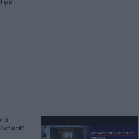
B για