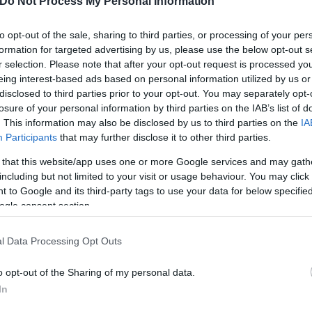
Do Not Process My Personal Information
ά, αγωνιστήκαμε, τα δώσαμε όλα. Αλλά δεν παίζουμε
to opt-out of the sale, sharing to third parties, or processing of your per
 αν έχουμε προσπαθήσει δεν έχουμε καταφέρε να π
formation for targeted advertising by us, please use the below opt-out s
ολο. Ο λόγος που θέλαμε τους βαθμούς ήταν για ν
r selection. Please note that after your opt-out request is processed y
eing interest-based ads based on personal information utilized by us or
 καταφέρει να δώσουμε κάτι παραπάνω στον κόσμο 
disclosed to third parties prior to your opt-out. You may separately opt-
losure of your personal information by third parties on the IAB’s list of
. This information may also be disclosed by us to third parties on the
IA
Participants
that may further disclose it to other third parties.
 that this website/app uses one or more Google services and may gath
including but not limited to your visit or usage behaviour. You may click 
 to Google and its third-party tags to use your data for below specifi
ogle consent section.
l Data Processing Opt Outs
o opt-out of the Sharing of my personal data.
In