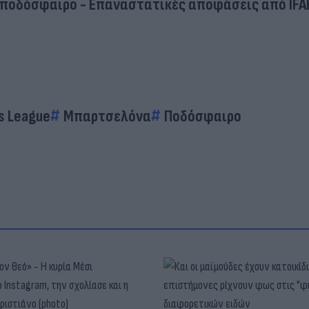
 ποδόσφαιρο - Επαναστατικές αποφάσεις από IFA
s League
Μπαρτσελόνα
Ποδόσφαιρο