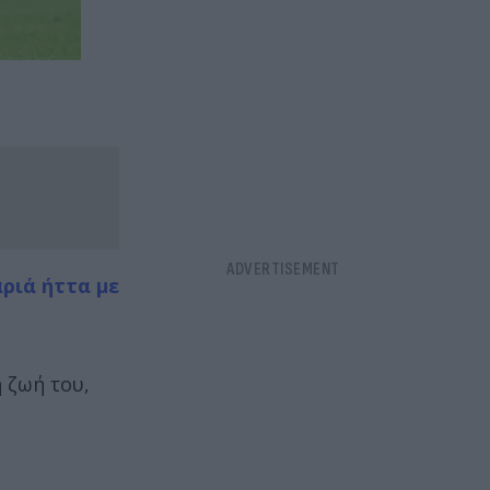
αριά ήττα με
η ζωή του,