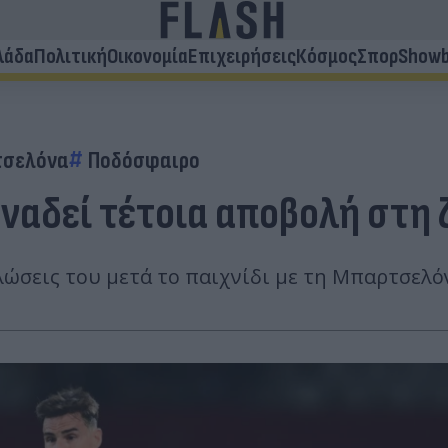
λάδα
Πολιτική
Οικονομία
Επιχειρήσεις
Κόσμος
Σπορ
Showb
σελόνα
Ποδόσφαιρο
αναδεί τέτοια αποβολή στη
ώσεις του μετά το παιχνίδι με τη Μπαρτσελόν