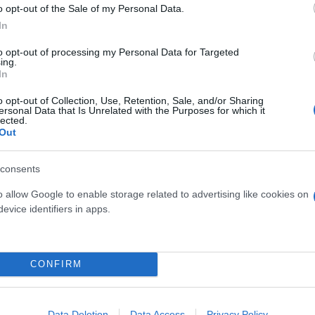
o opt-out of the Sale of my Personal Data.
ερο
Flash.gr
στην αναζήτηση της
Google
In
to opt-out of processing my Personal Data for Targeted
ing.
In
o opt-out of Collection, Use, Retention, Sale, and/or Sharing
ersonal Data that Is Unrelated with the Purposes for which it
lected.
Out
consents
εις του διαιτητή αλλάξαν το παιχνίδι - Η αποβολ
o allow Google to enable storage related to advertising like cookies on
evice identifiers in apps.
, πάντα ενωμένοι» - Το «ευχαριστώ» στον κόσμο 
ράζουν τη Μπαρτσελόνα παρά το 6-1 σε βάρος του
CONFIRM
όνα - Το ποσό που καλείται να πληρώσει μέχρι το
Data Deletion
Data Access
Privacy Policy