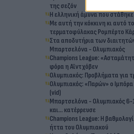
της σεζόν
Η ελληνική άμυνα που στάθηκ
Με αυτή την κόκκινη κι αυτό το
τερματοφύλακας Ρομπέρτο Κά
Στα αποδυτήρια των διαιτητώ
Μπαρτσελόνα - Ολυμπιακός
Champions League: «Ασταμάτητε
φόρα η Αϊντχόβεν
Ολυμπιακός: Προβλήματα για τ
Ολυμπιακός: «Παρών» ο Ιμπόρα
(vid)
Μπαρτσελόνα - Ολυμπιακός 6-1
και... κατέρρευσε
Champions League: Η βαθμολογί
ήττα του Ολυμπιακού