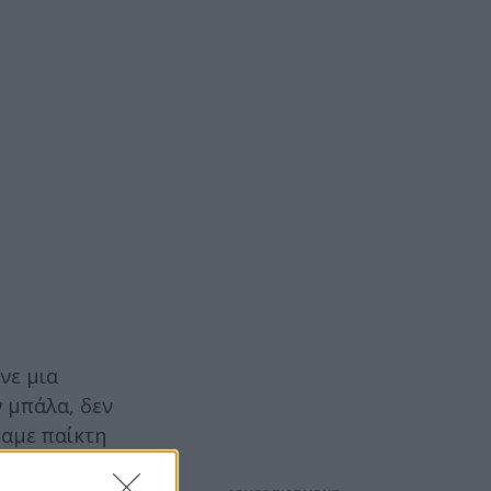
νε μια
 μπάλα, δεν
χαμε παίκτη