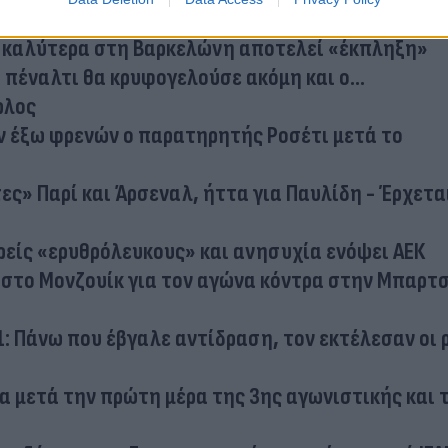
ε καλύτερα στη Βαρκελώνη αποτελεί «έκπληξη»
 πέναλτι θα κρυφογελούσε ακόμη και ο...
ρλος
ν έξω φρενών ο παρατηρητής Ροσέτι μετά το
ς» Παρί και Άρσεναλ, ήττα για Παυλίδη - Έρχεται 
ρείς «ερυθρόλευκους» και ανησυχία ενόψει ΑΕΚ
 στο Μονζουίκ για τον αγώνα κόντρα στην Μπαρτ
: Πάνω που έβγαλε αντίδραση, τον εκτέλεσαν οι 
α μετά την πρώτη μέρα της 3ης αγωνιστικής και 