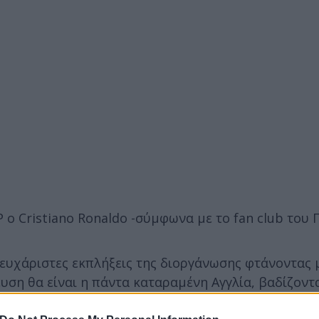
 o Cristiano Ronaldo -σύμφωνα με το fan club του
ευχάριστες εκπλήξεις της διοργάνωσης φτάνοντας μ
υση θα είναι η πάντα καταραμένη Αγγλία, βαδίζοντα