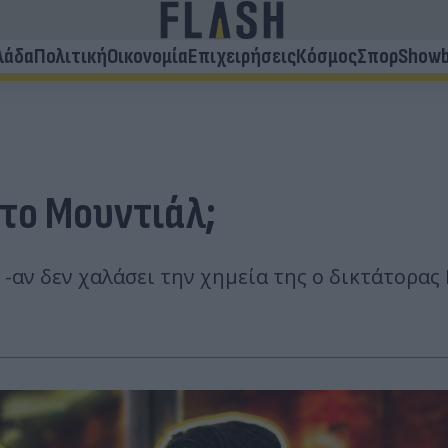
λάδα
Πολιτική
Οικονομία
Επιχειρήσεις
Κόσμος
Σπορ
Showb
 το Μουντιάλ;
 -αν δεν χαλάσει την χημεία της ο δικτάτορας