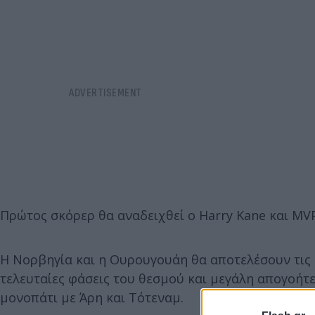
Πρώτος σκόρερ θα αναδειχθεί ο Harry Kane και MVP
Η Νορβηγία και η Ουρουγουάη θα αποτελέσουν τις 
τελευταίες φάσεις του θεσμού και μεγάλη απογοήτε
μονοπάτι με Άρη και Τότεναμ.