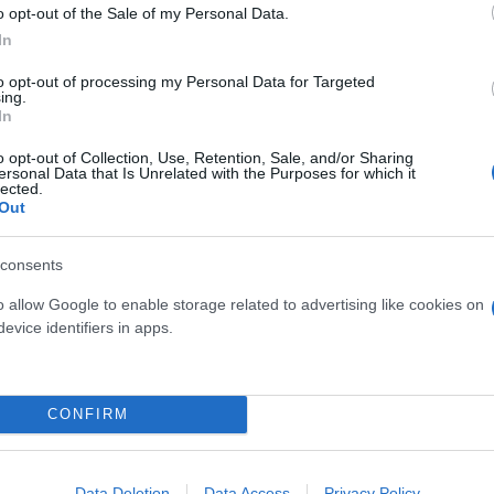
o opt-out of the Sale of my Personal Data.
In
to opt-out of processing my Personal Data for Targeted
ing.
In
o opt-out of Collection, Use, Retention, Sale, and/or Sharing
ersonal Data that Is Unrelated with the Purposes for which it
lected.
Out
consents
o allow Google to enable storage related to advertising like cookies on
evice identifiers in apps.
CONFIRM
Data Deletion
Data Access
Privacy Policy