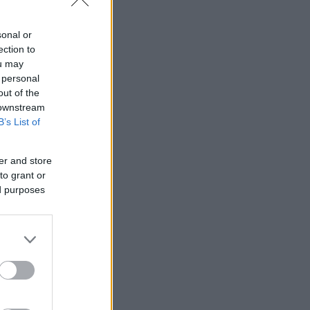
sonal or
ection to
ou may
 personal
out of the
 downstream
B’s List of
er and store
to grant or
ed purposes