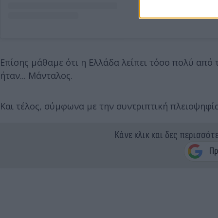
Επίσης μάθαμε ότι η Ελλάδα λείπει τόσο πολύ από
ήταν... Μάνταλος.
Και τέλος, σύμφωνα με την συντριπτική πλειοψηφία
Κάνε κλικ και δες περισσότ