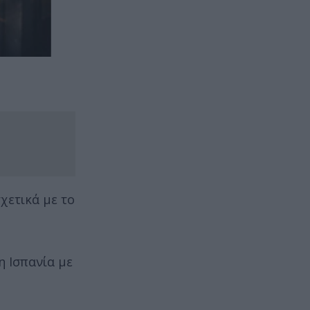
χετικά με το
η Ισπανία με