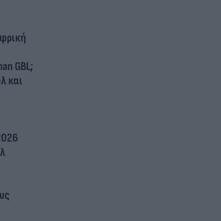
Αφρική
man GBL;
λ και
2026
άλ
υς