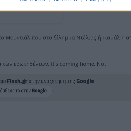
 το Μουντιάλ που στο δίλημμα Ντέλιας ή Γιαμάλ η 
 των ερωτηθέντων, it’s coming home. Not.
ερο
Flash.gr
στην αναζήτηση της
Google