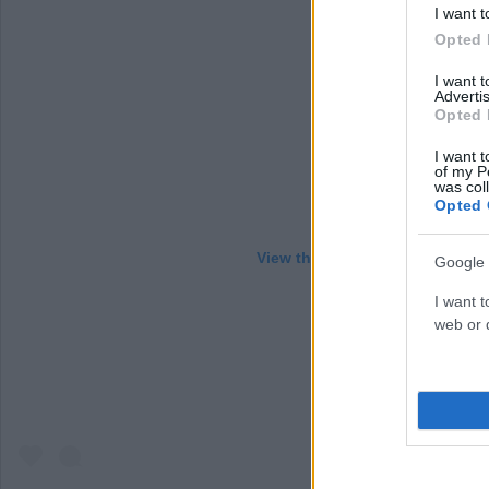
I want t
Opted 
I want 
Advertis
Opted 
I want t
of my P
was col
Opted 
View this post on Instagram
Google 
I want t
web or d