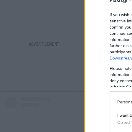
Flash.gr -
If you wish 
sensitive in
confirm you
continue se
information 
further disc
participants
Downstream 
Please note
information 
deny consent
in below Go
Persona
I want t
Opted 