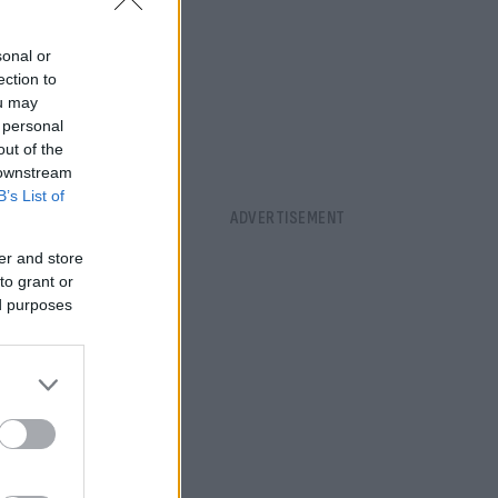
sonal or
ection to
ou may
 personal
out of the
 downstream
B’s List of
er and store
to grant or
ed purposes