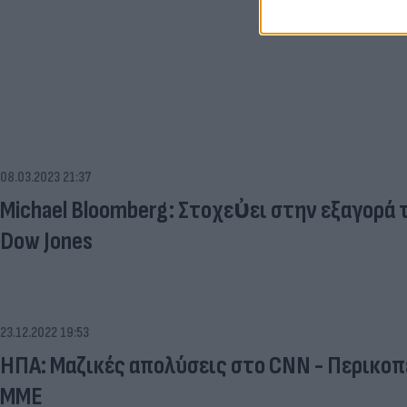
08.03.2023 21:37
Michael Bloomberg: Στοχεὐει στην εξαγορά 
Dow Jones
23.12.2022 19:53
ΗΠΑ: Μαζικές απολύσεις στο CNN - Περικοπ
ΜΜΕ