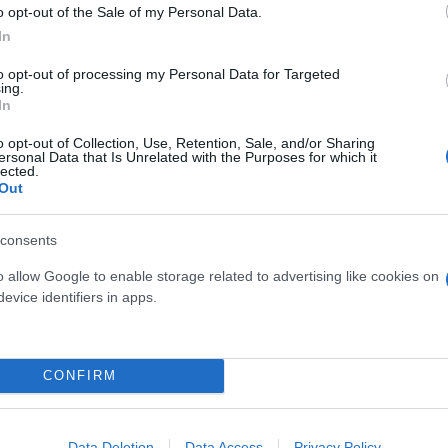
o opt-out of the Sale of my Personal Data.
In
ρισματικός δικτάτορας»
to opt-out of processing my Personal Data for Targeted
ing.
In
o opt-out of Collection, Use, Retention, Sale, and/or Sharing
ersonal Data that Is Unrelated with the Purposes for which it
lected.
Out
consents
o allow Google to enable storage related to advertising like cookies on
evice identifiers in apps.
Εύη
Κούρτη
 την τραγωδία σε όλη την
CONFIRM
ς»
Data Deletion
Data Access
Privacy Policy