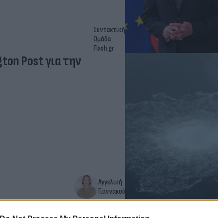
Συντακτική
Ομάδα
Flash.gr
ton Post για την
Αγγελική
Γιαννακού
ια τους ισχυρισμούς ότι