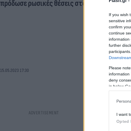
Flash.gr -
πρόδωσε ρωσικές θέσεις στους Ουκρανούς
If you wish 
sensitive in
confirm you
continue se
information 
further disc
participants
Downstream 
Please note
15.05.2023 17:30
information 
deny consent
in below Go
Persona
I want t
Opted 