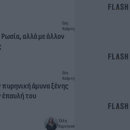
Εύη
Κούρτη
η Ρωσία, αλλά με άλλον
ς
Εύη
Κούρτη
ν πυρηνική άμυνα ξένης
 έπαυλή του
Έλλη
Κομνηνού