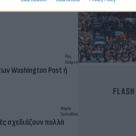
Εύη
Κούρτη
των Washington Post ή
Μαρία
Ευσταθίου
ές σχεδιάζουν πολλά