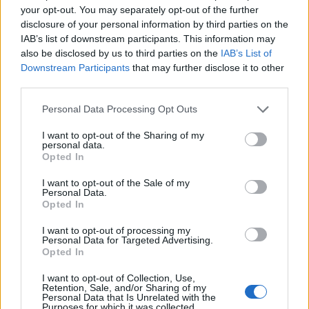
your opt-out. You may separately opt-out of the further
Η 50χρονη γυναίκα, σύζυγος και μητέρα τριών
disclosure of your personal information by third parties on the
αγοριών, εκτελέστηκε πριν προλάβει να κάνει το
IAB’s list of downstream participants. This information may
also be disclosed by us to third parties on the
IAB’s List of
παραμικρό για να γλιτώσει. Την ώρα που έβγαζε
Downstream Participants
that may further disclose it to other
από το αυτοκίνητό της τις σακούλες με τα ψώνια
third parties.
από το σούπερ μάρκετ,
ο 54χρονος κουμπάρος
Please note that this website/app uses one or more Google
Personal Data Processing Opt Outs
της, νονός του μεγάλου της γιου, την
services and may gather and store information including but
πυροβόλησε εν ψυχρώ
. Αμέσως μετά, έστρεψε
not limited to your visit or usage behaviour. You may click to
I want to opt-out of the Sharing of my
personal data.
την καραμπίνα στον εαυτό του και έβαλε τέλος στη
grant or deny consent to Google and its third-party tags to
Opted In
use your data for below specified purposes in below Google
ζωή του.
consent section.
I want to opt-out of the Sale of my
Personal Data.
Opted In
I want to opt-out of processing my
Personal Data for Targeted Advertising.
Opted In
I want to opt-out of Collection, Use,
Retention, Sale, and/or Sharing of my
Personal Data that Is Unrelated with the
Purposes for which it was collected.