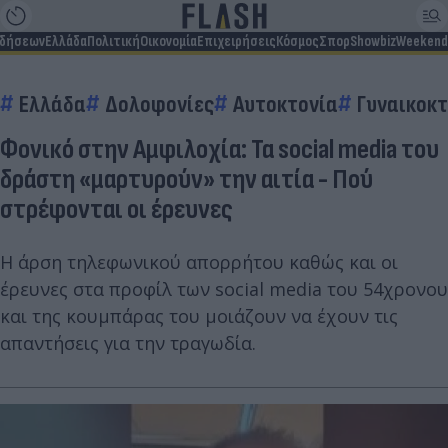
ιδήσεων
Ελλάδα
Πολιτική
Οικονομία
Επιχειρήσεις
Κόσμος
Σπορ
Showbiz
Weekend
Ελλάδα
Δολοφονίες
Αυτοκτονία
Γυναικοκτ
Φονικό στην Αμφιλοχία: Τα social media του
δράστη «μαρτυρούν» την αιτία - Πού
στρέφονται οι έρευνες
Η άρση τηλεφωνικού απορρήτου καθώς και οι
έρευνες στα προφίλ των social media του 54χρονου
και της κουμπάρας του μοιάζουν να έχουν τις
απαντήσεις για την τραγωδία.