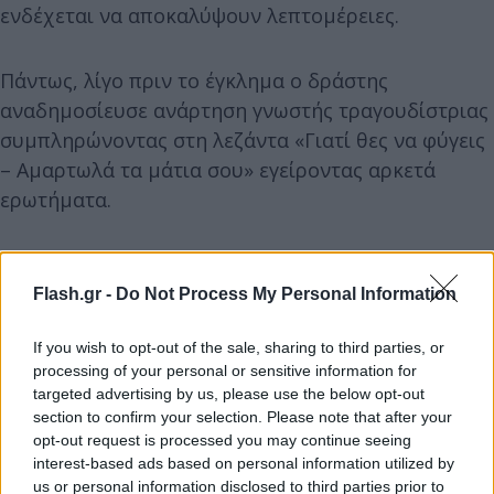
ενδέχεται να αποκαλύψουν λεπτομέρειες.
Πάντως, λίγο πριν το έγκλημα ο δράστης
αναδημοσίευσε ανάρτηση γνωστής τραγουδίστριας
συμπληρώνοντας στη λεζάντα «Γιατί θες να φύγεις
– Αμαρτωλά τα μάτια σου» εγείροντας αρκετά
ερωτήματα.
Flash.gr -
Do Not Process My Personal Information
If you wish to opt-out of the sale, sharing to third parties, or
processing of your personal or sensitive information for
targeted advertising by us, please use the below opt-out
section to confirm your selection. Please note that after your
opt-out request is processed you may continue seeing
interest-based ads based on personal information utilized by
Πως συνέβη η ανείπωτη τραγωδία
us or personal information disclosed to third parties prior to