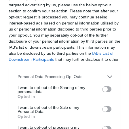
targeted advertising by us, please use the below opt-out
Επιστράτευση γιατρών: Αυτό είναι το ΦΕΚ - Δείτε
section to confirm your selection. Please note that after your
το φύλλο πορείας [vid & pics]
opt-out request is processed you may continue seeing
interest-based ads based on personal information utilized by
Γρηγόρης
23.03.2021 00:16
us or personal information disclosed to third parties prior to
Νιάκας
your opt-out. You may separately opt-out of the further
disclosure of your personal information by third parties on the
IAB’s list of downstream participants. This information may
also be disclosed by us to third parties on the
IAB’s List of
Downstream Participants
that may further disclose it to other
third parties.
Please note that this website/app uses one or more Google
Personal Data Processing Opt Outs
services and may gather and store information including but
not limited to your visit or usage behaviour. You may click to
I want to opt-out of the Sharing of my
personal data.
grant or deny consent to Google and its third-party tags to
Opted In
use your data for below specified purposes in below Google
consent section.
I want to opt-out of the Sale of my
Personal Data.
Opted In
I want to opt-out of processing my