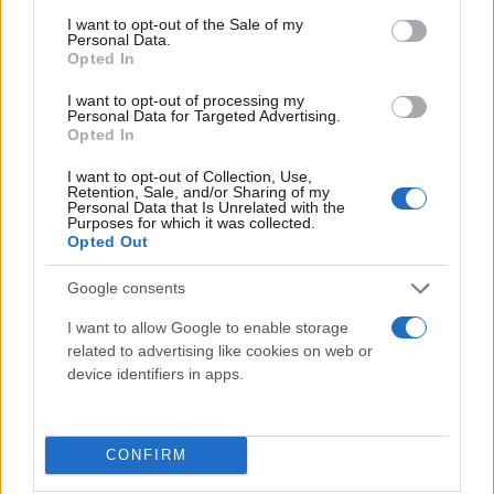
consent section.
Συντακτική
I want to opt-out of the Sale of my
Personal Data.
19.06.2024 21:21
Ομάδα
Opted In
Flash.gr
I want to opt-out of processing my
Personal Data for Targeted Advertising.
Opted In
I want to opt-out of Collection, Use,
Retention, Sale, and/or Sharing of my
Personal Data that Is Unrelated with the
Purposes for which it was collected.
Opted Out
Google consents
I want to allow Google to enable storage
related to advertising like cookies on web or
Σαουδική Αραβία: Μοιραίο το μεγάλο προσκύνημα
device identifiers in apps.
- Πάνω από 550 πιστοί πέθαναν λόγω ακραίας
ζέστης
CONFIRM
Ο υδράργυρος έφθανε τους 51,8° Κελσίου στη Μέκκα, που
χαρακτηρίζεται ο ιερότερος τόπος του Ισλάμ