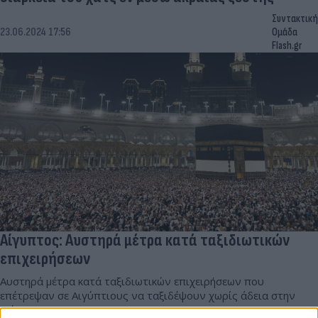
Συντακτική
23.06.2024 17:56
Ομάδα
Flash.gr
Αίγυπτος: Αυστηρά μέτρα κατά ταξιδιωτικών
επιχειρήσεων
Αυστηρά μέτρα κατά ταξιδιωτικών επιχειρήσεων που
επέτρεψαν σε Αιγύπτιους να ταξιδέψουν χωρίς άδεια στην
Μέκκα