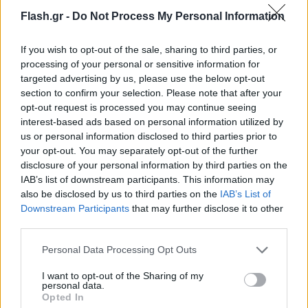
Συντακτική
Flash.gr -
Do Not Process My Personal Information
22.06.2024 22:22
Ομάδα
Flash.gr
If you wish to opt-out of the sale, sharing to third parties, or
processing of your personal or sensitive information for
targeted advertising by us, please use the below opt-out
section to confirm your selection. Please note that after your
opt-out request is processed you may continue seeing
interest-based ads based on personal information utilized by
us or personal information disclosed to third parties prior to
your opt-out. You may separately opt-out of the further
disclosure of your personal information by third parties on the
IAB’s list of downstream participants. This information may
also be disclosed by us to third parties on the
IAB’s List of
Downstream Participants
that may further disclose it to other
third parties.
Αιματηρό προσκύνημα στη Μέκκα - Τουλάχιστον
900 οι νεκροί λόγω καύσωνα
Please note that this website/app uses one or more Google
Personal Data Processing Opt Outs
services and may gather and store information including but
Ο υδράργυρος έφτασε τους 52 βαθμούς, απελπισμένοι
not limited to your visit or usage behaviour. You may click to
I want to opt-out of the Sharing of my
συγγενείς αναζητούν του δικούς τους που αγνοούνται,
personal data.
grant or deny consent to Google and its third-party tags to
τουλάχιστον 600 Αιγύπτιοι νεκροί
Opted In
use your data for below specified purposes in below Google