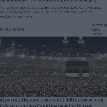
Το προσκύνημα αυτό, μια από τις μεγαλύτερες θρησκευτικές
συναθροίσεις στον κόσμο, είναι ένας από τους «πέντε
στύλους» του Ισλάμ.
Συντακτική
04.06.2025 22:26
Ομάδα
Flash.gr
Αίγυπτος: Περισσότεροι από 1.000 οι νεκροί στη
διάρκεια του χατζ εν μέσω ακραίας ζέστης